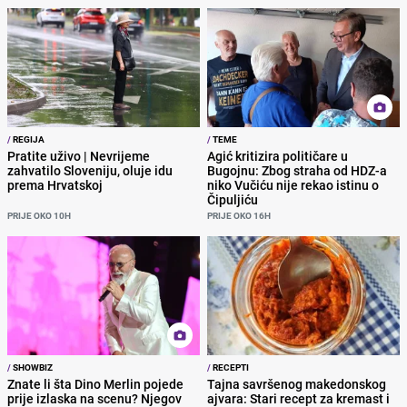
/
REGIJA
/
TEME
Pratite uživo | Nevrijeme
Agić kritizira političare u
zahvatilo Sloveniju, oluje idu
Bugojnu: Zbog straha od HDZ-a
prema Hrvatskoj
niko Vučiću nije rekao istinu o
Čipuljiću
PRIJE OKO 10H
PRIJE OKO 16H
/
SHOWBIZ
/
RECEPTI
Znate li šta Dino Merlin pojede
Tajna savršenog makedonskog
prije izlaska na scenu? Njegov
ajvara: Stari recept za kremast i