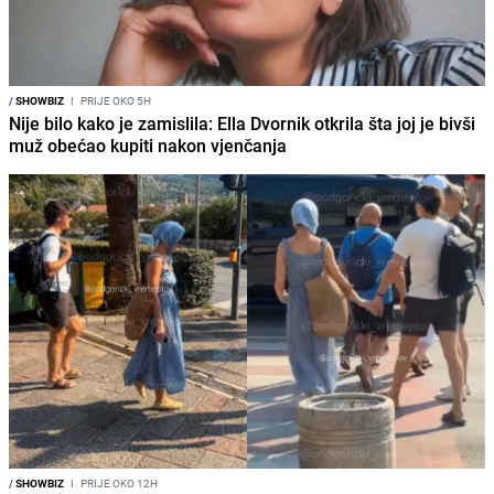
/
SHOWBIZ
I
PRIJE OKO 5H
Nije bilo kako je zamislila: Ella Dvornik otkrila šta joj je bivši
muž obećao kupiti nakon vjenčanja
/
SHOWBIZ
I
PRIJE OKO 12H