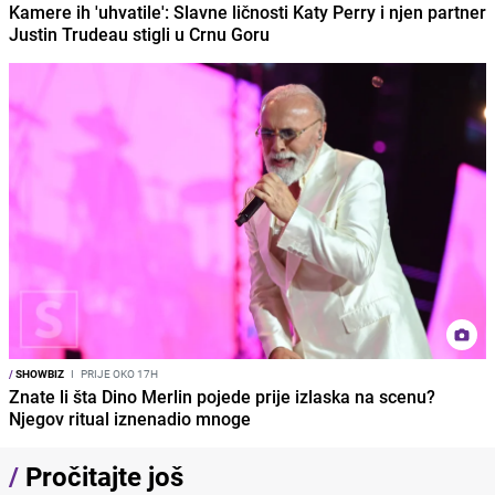
Kamere ih 'uhvatile': Slavne ličnosti Katy Perry i njen partner
Justin Trudeau stigli u Crnu Goru
/
SHOWBIZ
I
PRIJE OKO 17H
Znate li šta Dino Merlin pojede prije izlaska na scenu?
Njegov ritual iznenadio mnoge
/
Pročitajte još