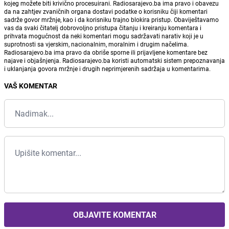
kojeg možete biti krivično procesuirani. Radiosarajevo.ba ima pravo i obavezu
da na zahtjev zvaničnih organa dostavi podatke o korisniku čiji komentari
sadrže govor mržnje, kao i da korisniku trajno blokira pristup. Obaviještavamo
vas da svaki čitatelj dobrovoljno pristupa čitanju i kreiranju komentara i
prihvata mogućnost da neki komentari mogu sadržavati narativ koji je u
suprotnosti sa vjerskim, nacionalnim, moralnim i drugim načelima.
Radiosarajevo.ba ima pravo da obriše sporne ili prijavljene komentare bez
najave i objašnjenja. Radiosarajevo.ba koristi automatski sistem prepoznavanja
i uklanjanja govora mržnje i drugih neprimjerenih sadržaja u komentarima.
VAŠ KOMENTAR
OBJAVITE KOMENTAR