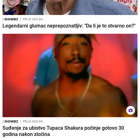
/
SHOWBIZ
I
PRIJE OKO 8H
Legendarni glumac neprepoznatljiv: "Da li je to stvarno on?"
/
SHOWBIZ
I
PRIJE OKO 8H
Suđenje za ubistvo Tupaca Shakura počinje gotovo 30
godina nakon zločina