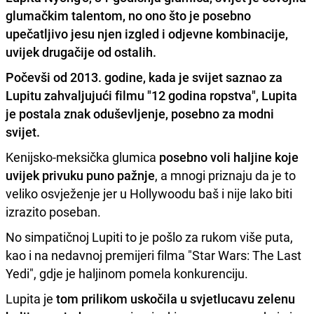
glumačkim talentom, no ono što je posebno
upečatljivo jesu njen izgled i odjevne kombinacije,
uvijek drugačije od ostalih.
Počevši od 2013. godine, kada je svijet saznao za
Lupitu zahvaljujući filmu "12 godina ropstva", Lupita
je postala znak oduševljenje, posebno za modni
svijet.
Kenijsko-meksička glumica
posebno voli haljine koje
uvijek privuku puno pažnje
, a mnogi priznaju da je to
veliko osvježenje jer u Hollywoodu baš i nije lako biti
izrazito poseban.
No simpatičnoj Lupiti to je pošlo za rukom više puta,
kao i na nedavnoj premijeri filma "Star Wars: The Last
Yedi", gdje je haljinom pomela konkurenciju.
Lupita je
tom prilikom uskočila u svjetlucavu zelenu