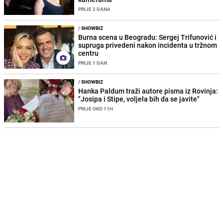
PRIJE 2 DANA
/
SHOWBIZ
Burna scena u Beogradu: Sergej Trifunović i
supruga privedeni nakon incidenta u tržnom
centru
PRIJE 1 DAN
/
SHOWBIZ
Hanka Paldum traži autore pisma iz Rovinja:
"Josipa i Stipe, voljela bih da se javite"
PRIJE OKO 11H