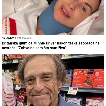
/
SHOWBIZ
I
PRIJE OKO 5H
Britanska glumica Minnie Driver nakon teške saobraćajne
nesreće: "Zahvalna sam što sam živa"