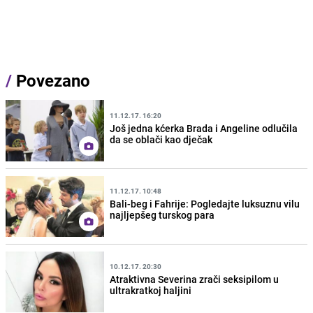
/
Povezano
11.12.17. 16:20
Još jedna kćerka Brada i Angeline odlučila
da se oblači kao dječak
11.12.17. 10:48
Bali-beg i Fahrije: Pogledajte luksuznu vilu
najljepšeg turskog para
10.12.17. 20:30
Atraktivna Severina zrači seksipilom u
ultrakratkoj haljini