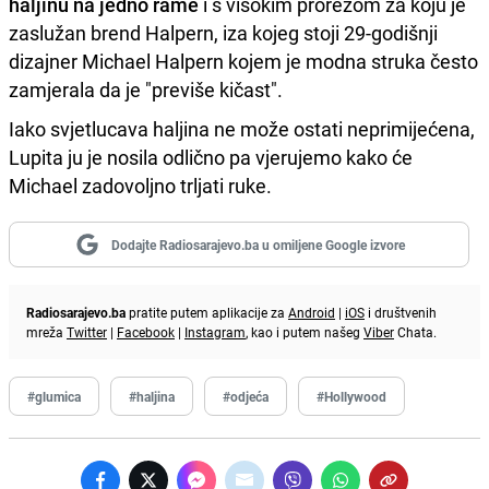
haljinu na jedno rame
i s visokim prorezom za koju je
zaslužan brend Halpern, iza kojeg stoji 29-godišnji
dizajner Michael Halpern kojem je modna struka često
zamjerala da je "previše kičast".
Iako svjetlucava haljina ne može ostati neprimijećena,
Lupita ju je nosila odlično pa vjerujemo kako će
Michael zadovoljno trljati ruke.
Dodajte Radiosarajevo.ba u omiljene Google izvore
Radiosarajevo.ba
pratite putem aplikacije za
Android
|
iOS
i društvenih
mreža
Twitter
|
Facebook
|
Instagram
, kao i putem našeg
Viber
Chata.
#glumica
#haljina
#odjeća
#Hollywood