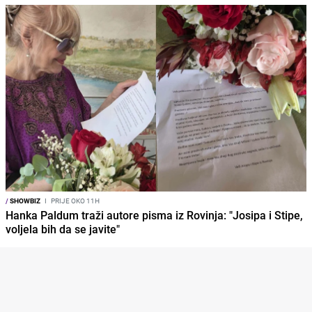
/
SHOWBIZ
I
PRIJE OKO 11H
Hanka Paldum traži autore pisma iz Rovinja: "Josipa i Stipe,
voljela bih da se javite"