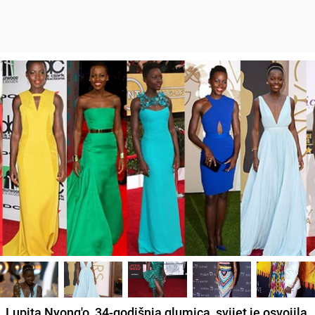
Lupita Nyong'o, 34-godišnja glumica, svijet je osvojila