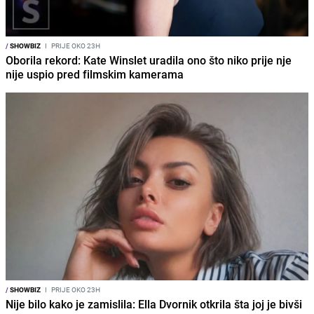
/
SHOWBIZ
I
PRIJE OKO 23H
Oborila rekord: Kate Winslet uradila ono što niko prije nje
nije uspio pred filmskim kamerama
/
SHOWBIZ
I
PRIJE OKO 23H
Nije bilo kako je zamislila: Ella Dvornik otkrila šta joj je bivši