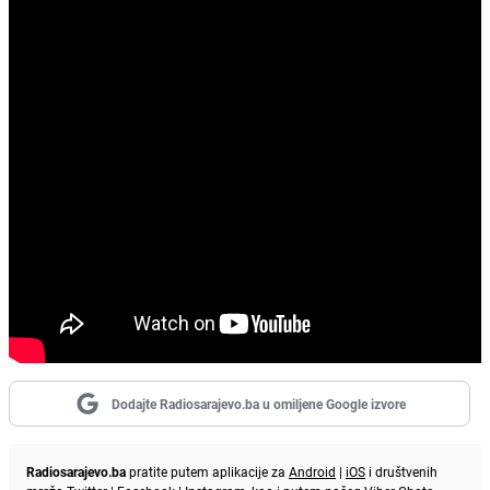
Dodajte Radiosarajevo.ba u omiljene Google izvore
Radiosarajevo.ba
pratite putem aplikacije za
Android
|
iOS
i društvenih