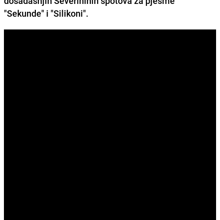
dosadašnjih Severininih spotova za pjesme
"Sekunde" i "Silikoni".