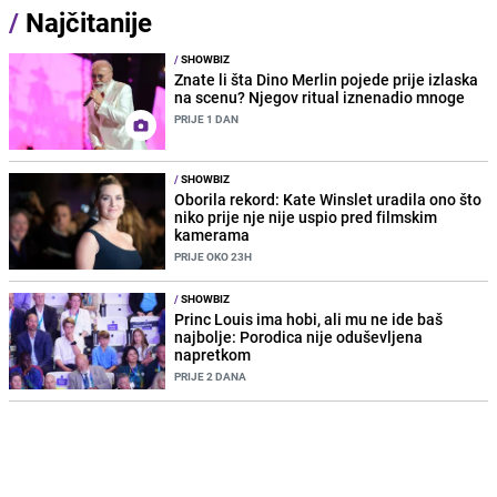
/
Najčitanije
/
SHOWBIZ
Znate li šta Dino Merlin pojede prije izlaska
na scenu? Njegov ritual iznenadio mnoge
PRIJE 1 DAN
/
SHOWBIZ
Oborila rekord: Kate Winslet uradila ono što
niko prije nje nije uspio pred filmskim
kamerama
PRIJE OKO 23H
/
SHOWBIZ
Princ Louis ima hobi, ali mu ne ide baš
najbolje: Porodica nije oduševljena
napretkom
PRIJE 2 DANA