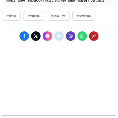
mreža
Twitter
|
Facebook
|
Instagram
, kao i putem našeg
Viber
Chata.
#video
#muzika
#Jala Brat
#Severina