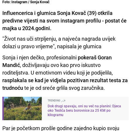
Foto: Instagram / Sonja Kovač
Influencerica i glumica Sonja Kovač (39) otkrila
predivne vijesti na svom instagram profilu - postat će
majka u 2024.godini.
"Život nas uči strpljenju, a najveća nagrada uvijek
dolazi u pravo vrijeme", napisala je glumica
Sonja i njen dečko, profesionalni
pokeraš Goran
Mandić
, doživljavaju ovo kao prvo iskustvo
roditeljstva. U emotivnom videu koji je podijelila,
rasplakala se kad je vidjela pozitivan
rezultat testa za
trudnoću
te je od sreće grlila svog zaručnika.
TRENDING
Dok drugi spavaju, oni su već na planini: Djeca
oko Teslića beru borovnice za 25 KM po
kilogramu
Par je početkom prošle godine zajedno kupio svoju