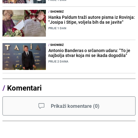
/
SHOWBIZ
Hanka Paldum traži autore pisma iz Rovinja:
"Josipa i Stipe, voljela bih da se javite"
PRIJE 1 DAN
/
SHOWBIZ
Antonio Banderas o srčanom udaru: "To je
najbolja stvar koja mi se ikada dogodila"
PRIJE 2 DANA
/
Komentari
Prikaži komentare
(
0
)