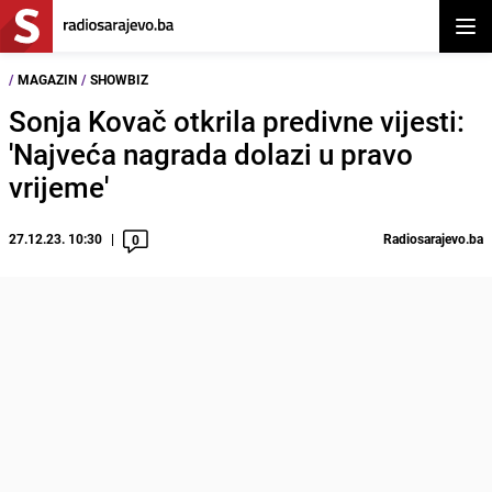
Otvor
/
MAGAZIN
/
SHOWBIZ
Sonja Kovač otkrila predivne vijesti:
'Najveća nagrada dolazi u pravo
vrijeme'
27.12.23. 10:30
Radiosarajevo.ba
0