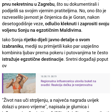
prvu nekretninu u Zagrebu
, što su dokumentirali i
podijelili sa svojim vjernim pratiteljima. No, ono što je
razveselilo javnost je činjenica da je Goran, nakon
desetogodišnje veze,
odlučio kleknuti i zaprositi svoju
voljenu Sonju na egzotičnim Maldivima
.
Iako Sonja
rijetko dijeli javno detalje o svom
izabraniku
, mediji su primijetili kako par uspješno
kombinira ljubav prema pokeru i putovanjima te često
istražuje egzotične destinacije
. Sretni događaji poput
ov
18.08.19. 08:19
Regionalna influencerica ulovila buket na
svadbi: Reakcija dečka je nevjerovatna
"Život nas uči strpljenju, a najveća nagrada uvijek
dolazi u pravo vrijeme", napisala je glumica i