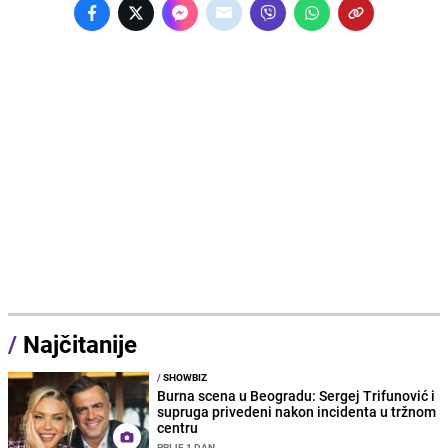
/
Najčitanije
/
SHOWBIZ
Burna scena u Beogradu: Sergej Trifunović i
supruga privedeni nakon incidenta u tržnom
centru
PRIJE 1 DAN