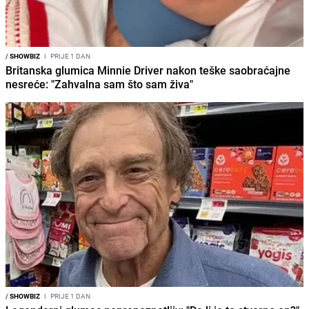
/
SHOWBIZ
I
PRIJE 1 DAN
Britanska glumica Minnie Driver nakon teške saobraćajne
nesreće: "Zahvalna sam što sam živa"
/
SHOWBIZ
I
PRIJE 1 DAN