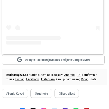
Dodajte Radiosarajevo.ba u omiljene Google izvore
Radiosarajevo.ba
pratite putem aplikacije za
Android
|
iOS
i društvenih
mreža
Twitter
|
Facebook
|
Instagram
, kao i putem našeg
Viber
Chata.
#Sonja Kovač
#trudnoća
#lijepa vijest