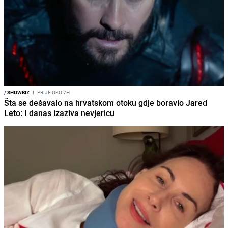
/
SHOWBIZ
I
PRIJE OKO 7H
Šta se dešavalo na hrvatskom otoku gdje boravio Jared
Leto: I danas izaziva nevjericu