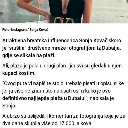
Foto: Instagram / Sonja Kovač
Atraktivna hrvatska influencerica
Sonja Kovač
skoro
je "srušila" društvene mreže fotografijom iz Dubaija,
gdje se slikala na plaži.
Ali, plaža je pala u drugi plan - jer
svi su gledali u njen
kupaći kostim
.
"Ovog puta vi napišite sto bi trebalo pisati u opisu slike
jer ja više ne znam što napisati osim kako je
ovo
definitivno najljepša plaža u Dubaiu
!", napisala je
Sonja.
A ubrzo su uslijedili i komentari za fotografiju koja je za
dva dana skupila više od 17.000 lajkova.