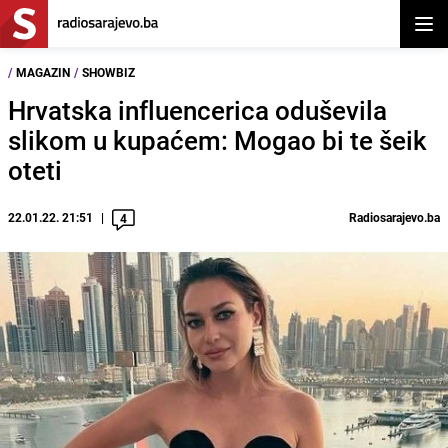
Otvor
/
MAGAZIN
/
SHOWBIZ
Hrvatska influencerica oduševila
slikom u kupaćem: Mogao bi te šeik
oteti
22.01.22. 21:51
Radiosarajevo.ba
4