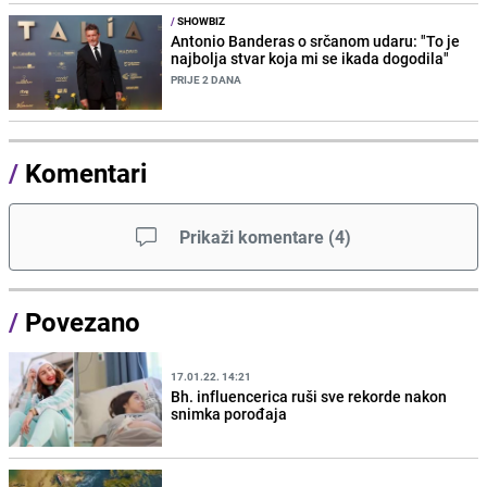
/
SHOWBIZ
Antonio Banderas o srčanom udaru: "To je
najbolja stvar koja mi se ikada dogodila"
PRIJE 2 DANA
/
Komentari
Prikaži komentare
(
4
)
/
Povezano
17.01.22. 14:21
Bh. influencerica ruši sve rekorde nakon
snimka porođaja