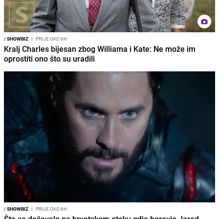
/
SHOWBIZ
I
PRIJE OKO 6H
Kralj Charles bijesan zbog Williama i Kate: Ne može im
oprostiti ono što su uradili
/
SHOWBIZ
I
PRIJE OKO 6H