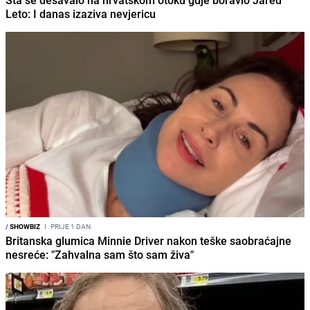
Šta se dešavalo na hrvatskom otoku gdje boravio Jared
Leto: I danas izaziva nevjericu
/
SHOWBIZ
I
PRIJE 1 DAN
Britanska glumica Minnie Driver nakon teške saobraćajne
nesreće: "Zahvalna sam što sam živa"