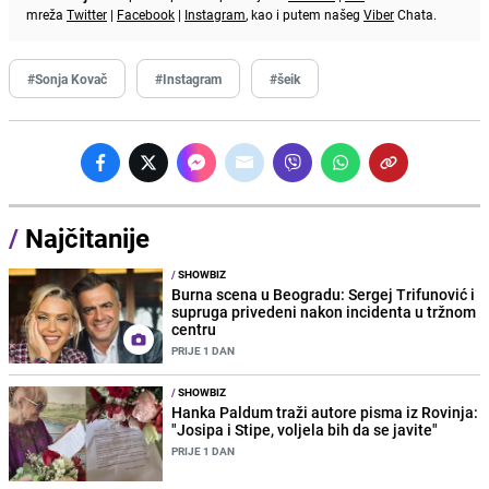
mreža
Twitter
|
Facebook
|
Instagram
, kao i putem našeg
Viber
Chata.
#Sonja Kovač
#Instagram
#šeik
/
Najčitanije
/
SHOWBIZ
Burna scena u Beogradu: Sergej Trifunović i
supruga privedeni nakon incidenta u tržnom
centru
PRIJE 1 DAN
/
SHOWBIZ
Hanka Paldum traži autore pisma iz Rovinja:
"Josipa i Stipe, voljela bih da se javite"
PRIJE 1 DAN