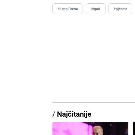
#Lepa Brena
#spot
#pjesma
/
Najčitanije