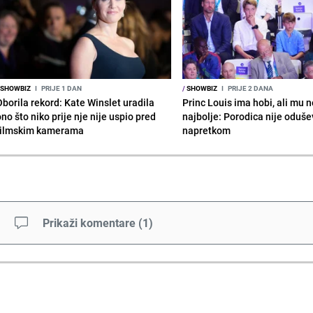
SHOWBIZ
I
PRIJE 1 DAN
/
SHOWBIZ
I
PRIJE 2 DANA
Oborila rekord: Kate Winslet uradila
Princ Louis ima hobi, ali mu n
no što niko prije nje nije uspio pred
najbolje: Porodica nije oduše
filmskim kamerama
napretkom
Prikaži komentare
(
1
)