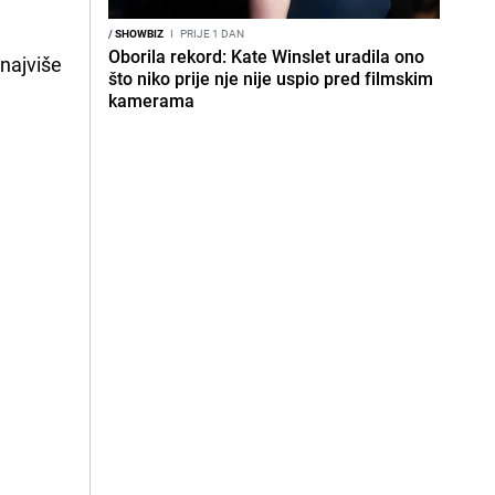
/
SHOWBIZ
I
PRIJE 1 DAN
Oborila rekord: Kate Winslet uradila ono
 najviše
što niko prije nje nije uspio pred filmskim
kamerama