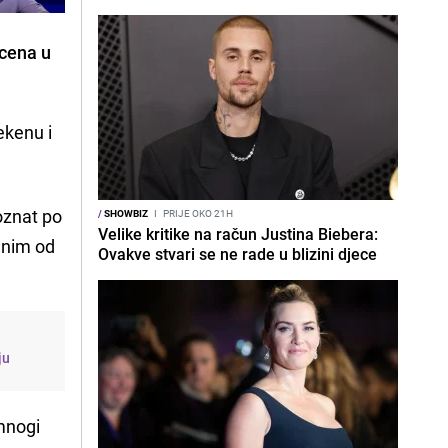
scena u
kenu i
oznat po
/
SHOWBIZ
I
PRIJE OKO 21H
Velike kritike na račun Justina Biebera:
dnim od
Ovakve stvari se ne rade u blizini djece
ju
 mnogi