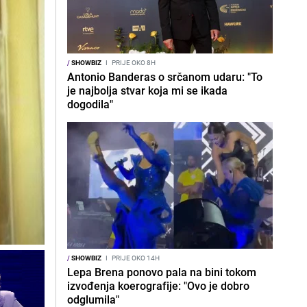
/
SHOWBIZ
I
PRIJE OKO 8H
Antonio Banderas o srčanom udaru: "To
je najbolja stvar koja mi se ikada
dogodila"
/
SHOWBIZ
I
PRIJE OKO 14H
Lepa Brena ponovo pala na bini tokom
izvođenja koerografije: "Ovo je dobro
odglumila"