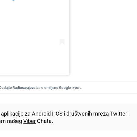
Dodajte Radiosarajevo.ba u omiljene Google izvore
aplikacije za
Android
|
iOS
i društvenih mreža
Twitter
|
utem našeg
Viber
Chata.