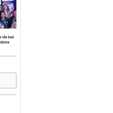
e ide baš
vljena