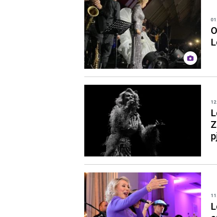
01
O
L
12
L
Z
p
11
L