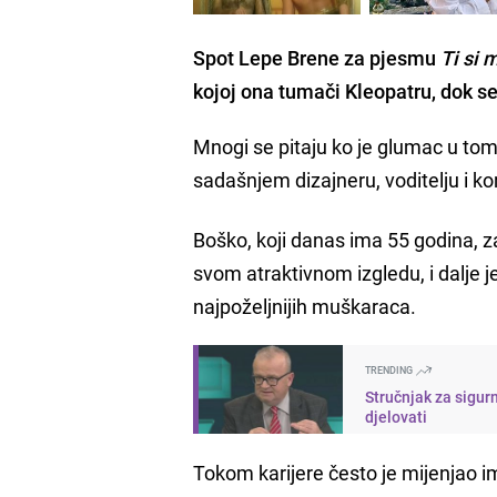
Spot Lepe Brene za pjesmu
Ti si 
kojoj ona tumači Kleopatru, dok se
Mnogi se pitaju ko je glumac u tom 
sadašnjem dizajneru, voditelju i k
Boško, koji danas ima 55 godina, z
svom atraktivnom izgledu, i dalje 
najpoželjnijih muškaraca.
TRENDING
Stručnjak za sigur
djelovati
Tokom karijere često je mijenjao i