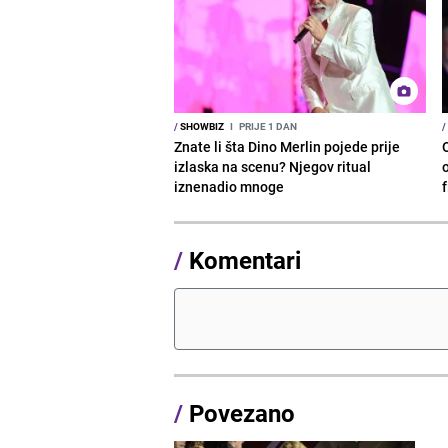
/
SHOWBIZ
I
PRIJE 1 DAN
/
Znate li šta Dino Merlin pojede prije
izlaska na scenu? Njegov ritual
o
iznenadio mnoge
/
Komentari
/
Povezano