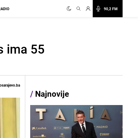
RADIO
90,2 FM
as ima 55
osarajevo.ba
/
Najnovije