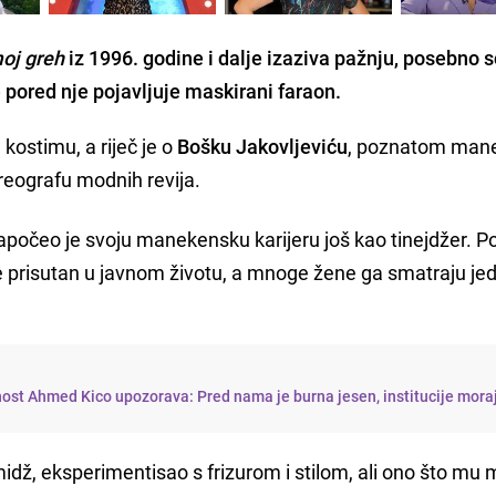
moj greh
iz 1996. godine i dalje izaziva pažnju, posebno 
 pored nje pojavljuje maskirani faraon.
kostimu, a riječ je o
Bošku Jakovljeviću
, poznatom mane
oreografu modnih revija.
apočeo je svoju manekensku karijeru još kao tinejdžer. P
je prisutan u javnom životu, a mnoge žene ga smatraju je
nost Ahmed Kico upozorava: Pred nama je burna jesen, institucije mora
midž, eksperimentisao s frizurom i stilom, ali ono što mu