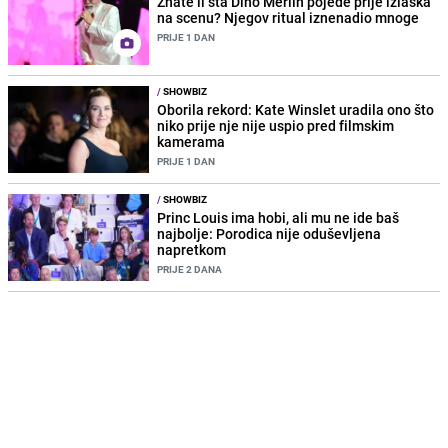
Znate li šta Dino Merlin pojede prije izlaska
na scenu? Njegov ritual iznenadio mnoge
PRIJE 1 DAN
/
SHOWBIZ
Oborila rekord: Kate Winslet uradila ono što
niko prije nje nije uspio pred filmskim
kamerama
PRIJE 1 DAN
/
SHOWBIZ
Princ Louis ima hobi, ali mu ne ide baš
najbolje: Porodica nije oduševljena
napretkom
PRIJE 2 DANA