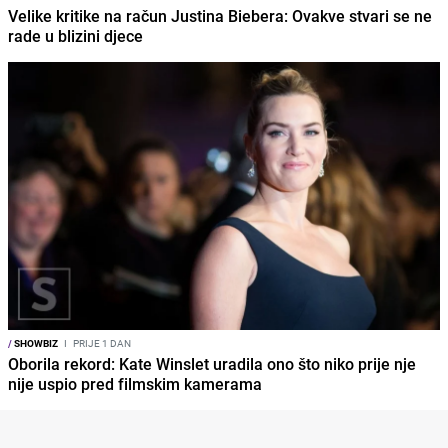
Velike kritike na račun Justina Biebera: Ovakve stvari se ne
rade u blizini djece
/
SHOWBIZ
I
PRIJE 1 DAN
Oborila rekord: Kate Winslet uradila ono što niko prije nje
nije uspio pred filmskim kamerama