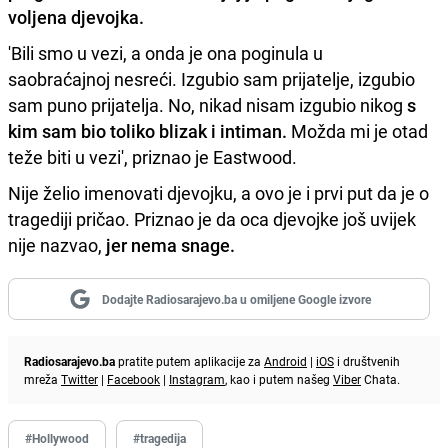
voljena djevojka.
'Bili smo u vezi, a onda je ona poginula u
saobraćajnoj nesreći. Izgubio sam prijatelje, izgubio
sam puno prijatelja. No, nikad nisam izgubio nikog
s
kim sam bio toliko blizak i intiman.
Možda mi je otad
teže biti u vezi', priznao je Eastwood.
Nije želio imenovati djevojku, a ovo je i prvi put da je o
tragediji pričao. Priznao je da oca djevojke još uvijek
nije nazvao,
jer nema snage.
Dodajte Radiosarajevo.ba u omiljene Google izvore
Radiosarajevo.ba
pratite putem aplikacije za
Android
|
iOS
i društvenih
mreža
Twitter
|
Facebook
|
Instagram
, kao i putem našeg
Viber
Chata.
#Hollywood
#tragedija