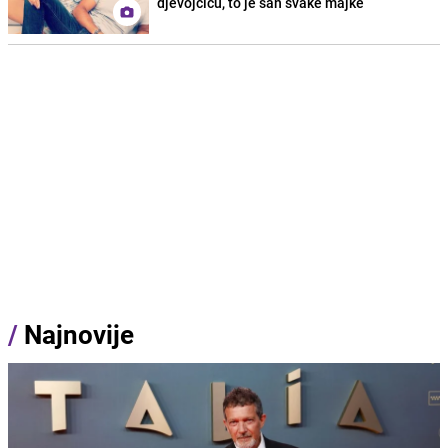
djevojčicu, to je san svake majke
/
Najnovije