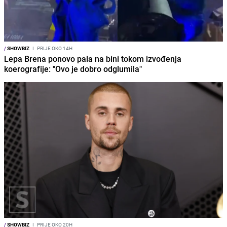
/
SHOWBIZ
I
PRIJE OKO 14H
Lepa Brena ponovo pala na bini tokom izvođenja
koerografije: "Ovo je dobro odglumila"
/
SHOWBIZ
I
PRIJE OKO 20H