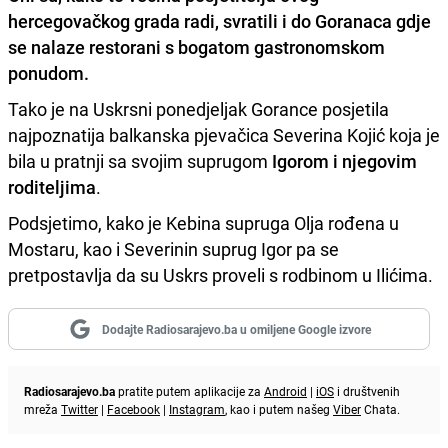
hercegovačkog grada radi, svratili i do Goranaca gdje
se nalaze restorani s bogatom gastronomskom
ponudom.
Tako je na Uskrsni ponedjeljak Gorance posjetila
najpoznatija balkanska pjevačica Severina Kojić koja je
bila u pratnji sa svojim suprugom
Igorom i njegovim
roditeljima
.
Podsjetimo, kako je Kebina supruga Olja rođena u
Mostaru, kao i Severinin suprug Igor pa se
pretpostavlja da su Uskrs proveli s rodbinom u Ilićima.
Dodajte Radiosarajevo.ba u omiljene Google izvore
Radiosarajevo.ba
pratite putem aplikacije za
Android
|
iOS
i društvenih
mreža
Twitter
|
Facebook
|
Instagram
, kao i putem našeg
Viber
Chata.