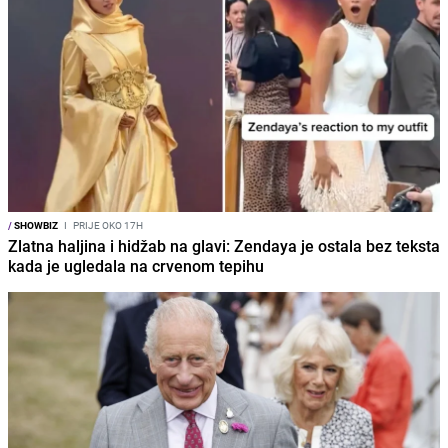
/
SHOWBIZ
I
PRIJE OKO 17H
Zlatna haljina i hidžab na glavi: Zendaya je ostala bez teksta
kada je ugledala na crvenom tepihu