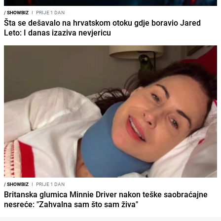
/
SHOWBIZ
I
PRIJE 1 DAN
Šta se dešavalo na hrvatskom otoku gdje boravio Jared
Leto: I danas izaziva nevjericu
/
SHOWBIZ
I
PRIJE 1 DAN
Britanska glumica Minnie Driver nakon teške saobraćajne
nesreće: "Zahvalna sam što sam živa"