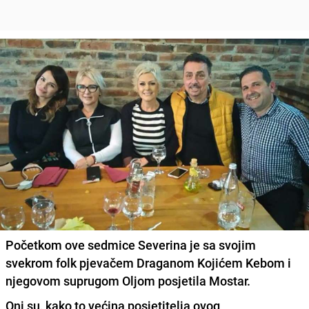
Početkom ove sedmice Severina je sa svojim
svekrom folk pjevačem Draganom Kojićem Kebom i
njegovom suprugom Oljom posjetila Mostar.
Oni su, kako to većina posjetitelja ovog