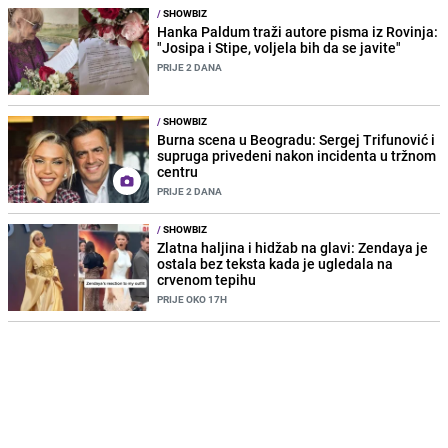
/
SHOWBIZ
Hanka Paldum traži autore pisma iz Rovinja:
"Josipa i Stipe, voljela bih da se javite"
PRIJE 2 DANA
/
SHOWBIZ
Burna scena u Beogradu: Sergej Trifunović i
supruga privedeni nakon incidenta u tržnom
centru
PRIJE 2 DANA
/
SHOWBIZ
Zlatna haljina i hidžab na glavi: Zendaya je
ostala bez teksta kada je ugledala na
crvenom tepihu
PRIJE OKO 17H