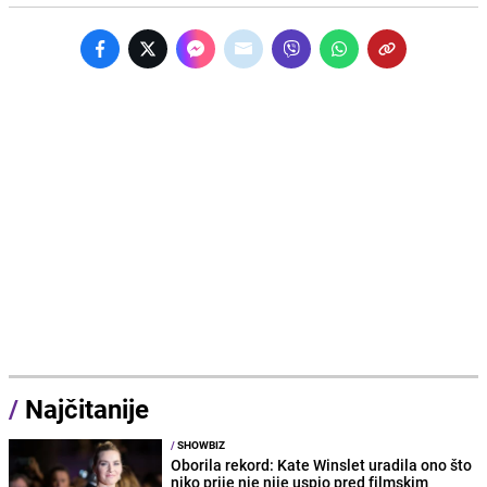
/
Najčitanije
/
SHOWBIZ
Oborila rekord: Kate Winslet uradila ono što
niko prije nje nije uspio pred filmskim