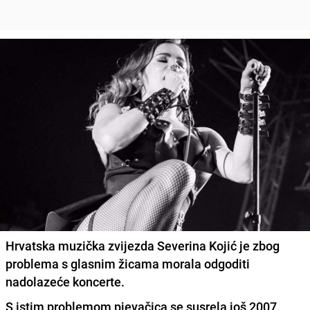
Hrvatska muzička zvijezda Severina Kojić je zbog
problema s glasnim žicama morala odgoditi
nadolazeće koncerte.
S istim problemom pjevačica se susrela još 2007.