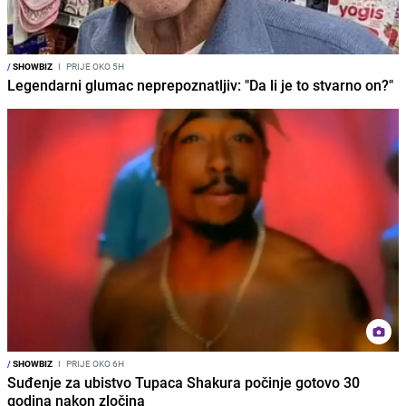
/
SHOWBIZ
I
PRIJE OKO 5H
Legendarni glumac neprepoznatljiv: "Da li je to stvarno on?"
/
SHOWBIZ
I
PRIJE OKO 6H
Suđenje za ubistvo Tupaca Shakura počinje gotovo 30
godina nakon zločina