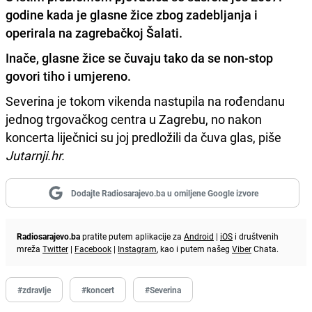
godine kada je glasne žice zbog zadebljanja i
operirala na zagrebačkoj Šalati.
Inače, glasne žice se čuvaju tako da se non-stop
govori tiho i umjereno.
Severina je tokom vikenda nastupila na rođendanu
jednog trgovačkog centra u Zagrebu, no nakon
koncerta liječnici su joj predložili da čuva glas, piše
Jutarnji.hr.
Dodajte Radiosarajevo.ba u omiljene Google izvore
Radiosarajevo.ba
pratite putem aplikacije za
Android
|
iOS
i društvenih
mreža
Twitter
|
Facebook
|
Instagram
, kao i putem našeg
Viber
Chata.
#zdravlje
#koncert
#Severina