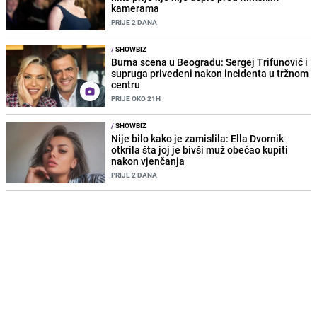
kamerama
PRIJE 2 DANA
/
SHOWBIZ
Burna scena u Beogradu: Sergej Trifunović i
supruga privedeni nakon incidenta u tržnom
centru
PRIJE OKO 21H
/
SHOWBIZ
Nije bilo kako je zamislila: Ella Dvornik
otkrila šta joj je bivši muž obećao kupiti
nakon vjenčanja
PRIJE 2 DANA