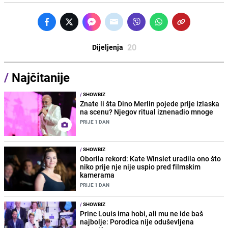
20
Dijeljenja
/
Najčitanije
/
SHOWBIZ
Znate li šta Dino Merlin pojede prije izlaska
na scenu? Njegov ritual iznenadio mnoge
PRIJE 1 DAN
/
SHOWBIZ
Oborila rekord: Kate Winslet uradila ono što
niko prije nje nije uspio pred filmskim
kamerama
PRIJE 1 DAN
/
SHOWBIZ
Princ Louis ima hobi, ali mu ne ide baš
najbolje: Porodica nije oduševljena