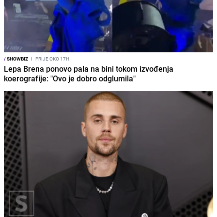
/
SHOWBIZ
I
PRIJE OKO 17H
Lepa Brena ponovo pala na bini tokom izvođenja
koerografije: "Ovo je dobro odglumila"