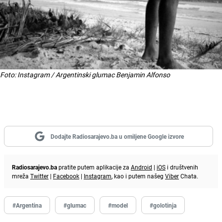
Foto: Instagram / Argentinski glumac Benjamin Alfonso
Dodajte Radiosarajevo.ba u omiljene Google izvore
Radiosarajevo.ba
pratite putem aplikacije za
Android
|
iOS
i društvenih
mreža
Twitter
|
Facebook
|
Instagram
, kao i putem našeg
Viber
Chata.
#Argentina
#glumac
#model
#golotinja