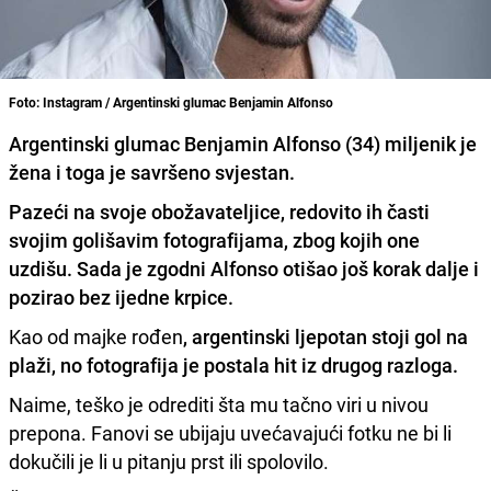
Foto: Instagram / Argentinski glumac Benjamin Alfonso
Argentinski glumac Benjamin Alfonso (34) miljenik je
žena i toga je savršeno svjestan.
Pazeći na svoje obožavateljice, redovito ih časti
svojim golišavim fotografijama, zbog kojih one
uzdišu. Sada je zgodni Alfonso otišao još korak dalje i
pozirao bez ijedne krpice.
Kao od majke rođen
, argentinski ljepotan stoji gol na
plaži, no fotografija je postala hit iz drugog razloga.
Naime, teško je odrediti šta mu tačno viri u nivou
prepona. Fanovi se ubijaju uvećavajući fotku ne bi li
dokučili je li u pitanju prst ili spolovilo.