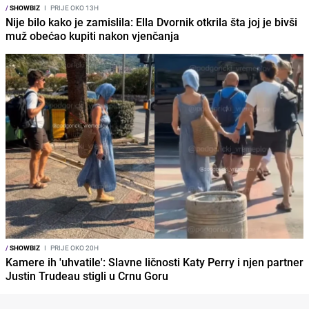
/
SHOWBIZ
I
PRIJE OKO 13H
Nije bilo kako je zamislila: Ella Dvornik otkrila šta joj je bivši
muž obećao kupiti nakon vjenčanja
/
SHOWBIZ
I
PRIJE OKO 20H
Kamere ih 'uhvatile': Slavne ličnosti Katy Perry i njen partner
Justin Trudeau stigli u Crnu Goru