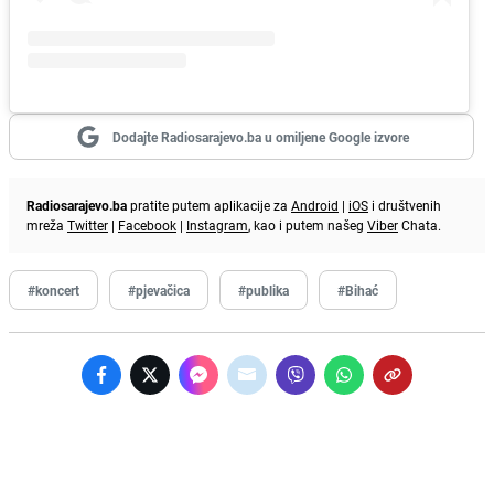
Dodajte Radiosarajevo.ba u omiljene Google izvore
Radiosarajevo.ba
pratite putem aplikacije za
Android
|
iOS
i društvenih
mreža
Twitter
|
Facebook
|
Instagram
, kao i putem našeg
Viber
Chata.
#koncert
#pjevačica
#publika
#Bihać