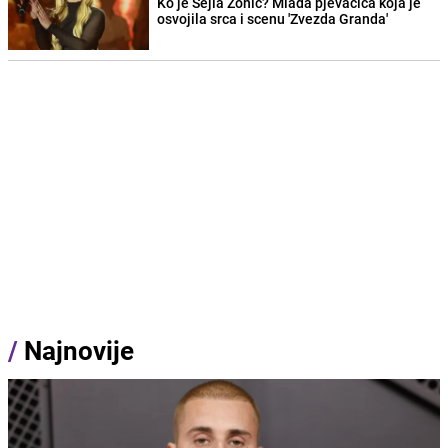
Ko je Šejla Zonić? Mlada pjevačica koja je
osvojila srca i scenu 'Zvezda Granda'
/
Najnovije