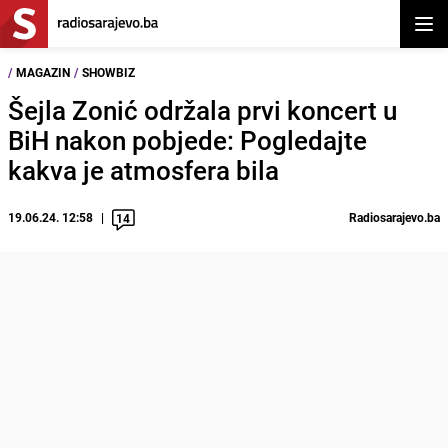
Otvor
/
MAGAZIN
/
SHOWBIZ
Šejla Zonić održala prvi koncert u
BiH nakon pobjede: Pogledajte
kakva je atmosfera bila
19.06.24. 12:58
Radiosarajevo.ba
14