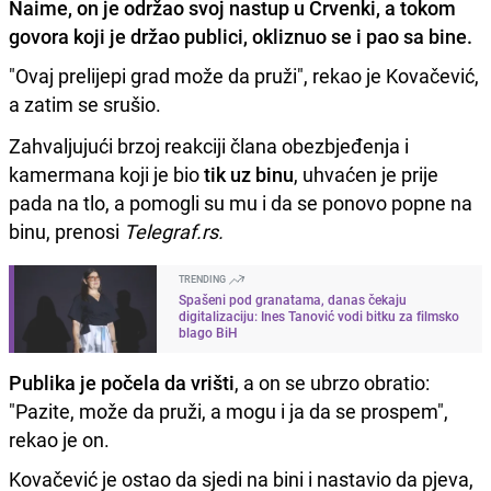
Naime, on je održao svoj nastup u Crvenki, a tokom
govora koji je držao publici,
okliznuo se i pao sa bine.
"Ovaj prelijepi grad može da pruži", rekao je Kovačević,
a zatim se srušio.
Zahvaljujući brzoj reakciji člana obezbjeđenja i
kamermana koji je bio
tik uz binu
, uhvaćen je prije
pada na tlo, a pomogli su mu i da se ponovo popne na
binu, prenosi
Telegraf.rs.
TRENDING
Spašeni pod granatama, danas čekaju
digitalizaciju: Ines Tanović vodi bitku za filmsko
blago BiH
Publika je počela da vrišti
, a on se ubrzo obratio:
"Pazite, može da pruži, a mogu i ja da se prospem",
rekao je on.
Kovačević je ostao da sjedi na bini i nastavio da pjeva,