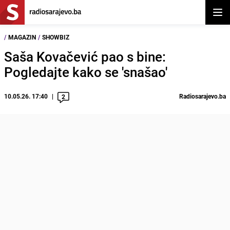
Otvor
/
MAGAZIN
/
SHOWBIZ
Saša Kovačević pao s bine:
Pogledajte kako se 'snašao'
10.05.26. 17:40
Radiosarajevo.ba
2