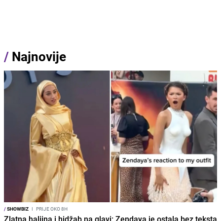
/
Najnovije
/
SHOWBIZ
I
PRIJE OKO 8H
Zlatna haljina i hidžab na glavi: Zendaya je ostala bez teksta