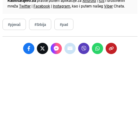
Radiosarajevo.ba
pratite putem aplikacije za
Android
|
iOS
i društvenih
mreža
Twitter
|
Facebook
|
Instagram
, kao i putem našeg
Viber
Chata.
#pjevač
#Srbija
#pad