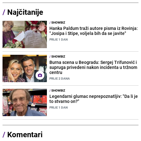
/
Najčitanije
/
SHOWBIZ
Hanka Paldum traži autore pisma iz Rovinja:
"Josipa i Stipe, voljela bih da se javite"
PRIJE 1 DAN
/
SHOWBIZ
Burna scena u Beogradu: Sergej Trifunović i
supruga privedeni nakon incidenta u tržnom
centru
PRIJE 2 DANA
/
SHOWBIZ
Legendarni glumac neprepoznatljiv: "Da li je
to stvarno on?"
PRIJE 1 DAN
/
Komentari