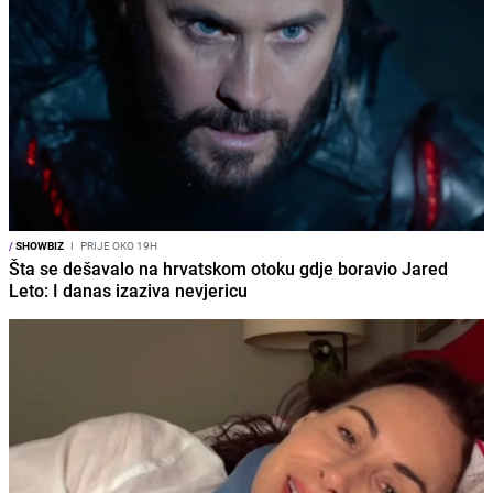
/
SHOWBIZ
I
PRIJE OKO 19H
Šta se dešavalo na hrvatskom otoku gdje boravio Jared
Leto: I danas izaziva nevjericu