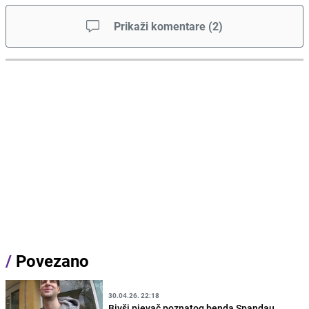
Prikaži komentare
(
2
)
/
Povezano
30.04.26. 22:18
Bivši pjevač poznatog benda Spandau