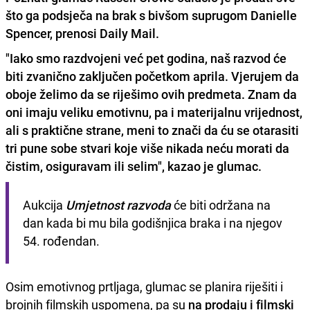
što ga podsječa na brak s bivšom suprugom Danielle
Spencer, prenosi Daily Mail.
"Iako smo razdvojeni već
pet godina
, naš razvod će
biti zvanično zaključen početkom aprila. Vjerujem da
oboje želimo da se riješimo ovih predmeta. Znam da
oni imaju veliku emotivnu, pa i materijalnu vrijednost,
ali s praktične strane, meni to znači da ću se otarasiti
tri pune sobe stvari koje više nikada neću morati da
čistim, osiguravam ili selim", kazao je glumac.
Aukcija 
Umjetnost razvoda
 će biti održana na 
dan kada bi mu bila godišnjica braka i na njegov 
54. rođendan. 
Osim emotivnog prtljaga, glumac se planira riješiti i
brojnih filmskih uspomena, pa su
na prodaju i filmski