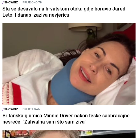
/
SHOWBIZ
I
PRIJE OKO 7H
Šta se dešavalo na hrvatskom otoku gdje boravio Jared
Leto: I danas izaziva nevjericu
/
SHOWBIZ
I
PRIJE 1 DAN
Britanska glumica Minnie Driver nakon teške saobraćajne
nesreće: "Zahvalna sam što sam živa"