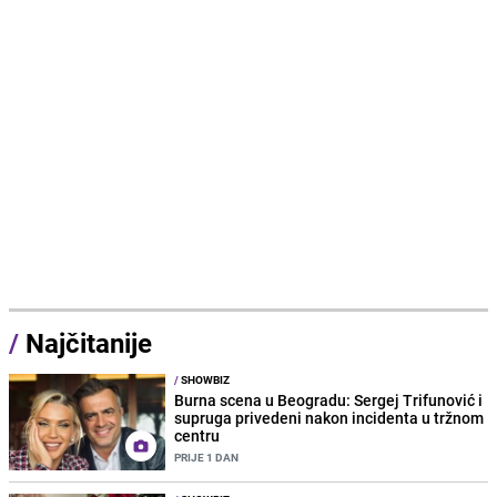
/
Najčitanije
/
SHOWBIZ
Burna scena u Beogradu: Sergej Trifunović i
supruga privedeni nakon incidenta u tržnom
centru
PRIJE 1 DAN