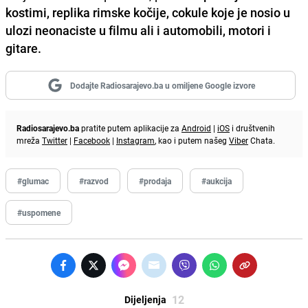
kostimi, replika rimske kočije, cokule koje je nosio u
ulozi neonaciste u filmu ali i automobili, motori i
gitare.
Dodajte Radiosarajevo.ba u omiljene Google izvore
Radiosarajevo.ba
pratite putem aplikacije za
Android
|
iOS
i društvenih
mreža
Twitter
|
Facebook
|
Instagram
, kao i putem našeg
Viber
Chata.
#glumac
#razvod
#prodaja
#aukcija
#uspomene
12
Dijeljenja