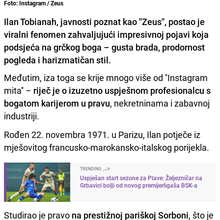
Foto: Instagram / Zeus
Ilan Tobianah, javnosti poznat kao ''Zeus'', postao je
viralni fenomen zahvaljujući impresivnoj pojavi koja
podsjeća na grčkog boga – gusta brada, prodornost
pogleda i harizmatičan stil.
Međutim, iza toga se krije mnogo više od ''Instagram
mita'' –
riječ je o izuzetno uspješnom profesionalcu s
bogatom karijerom u pravu
, nekretninama i zabavnoj
industriji.
Rođen 22. novembra 1971. u Parizu, Ilan potječe iz
mješovitog francusko-marokansko-italskog porijekla.
TRENDING
Uspješan start sezone za Plave: Željezničar na
Grbavici bolji od novog premijerligaša BSK-a
Studirao je pravo
na prestižnoj pariškoj Sorboni
, što je