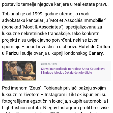
postavilo temelje njegove karijere u real estate pravu.
Tobianah je od 1999. godine utemeljio i vodi
advokatsku kancelariju ''Mot et Associés Immobilier''
(ponekad ''Moet & Associates''), specijalizovanu za
luksuzne nekretninske transakcije. Iako konkretni
projekti nisu uvijek javno potvrđeni, neki se izvori
spominju – poput investicija u obnovu
Hotel de Crillon
u Parizu
i sudjelovanja u kupnji londonskog
Canary.
28.08.25. 11:23
Slavni par proširuje porodicu: Anna Kournikova
i Enrique Iglesias čekaju četvrto dijete
Pod imenom "Zeus", Tobianah privlači pažnju svojim
luksuznim životom – Instagram i TikTok ispunjeni su
fotografijama egzotičnih lokacija, skupih automobila i
high‑fashion outfita. Njegov Instagram profil broji više