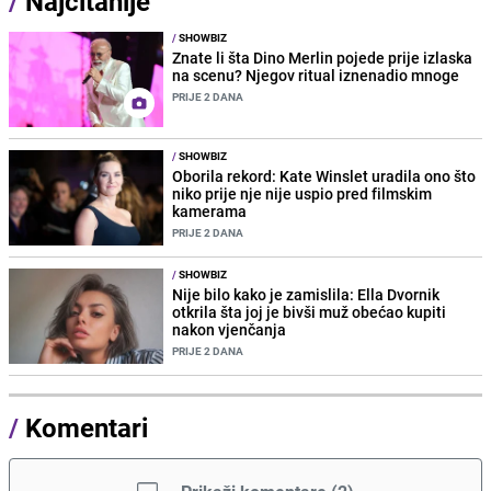
/
Najčitanije
/
SHOWBIZ
Znate li šta Dino Merlin pojede prije izlaska
na scenu? Njegov ritual iznenadio mnoge
PRIJE 2 DANA
/
SHOWBIZ
Oborila rekord: Kate Winslet uradila ono što
niko prije nje nije uspio pred filmskim
kamerama
PRIJE 2 DANA
/
SHOWBIZ
Nije bilo kako je zamislila: Ella Dvornik
otkrila šta joj je bivši muž obećao kupiti
nakon vjenčanja
PRIJE 2 DANA
/
Komentari