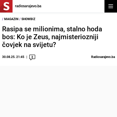
Otvor
/
MAGAZIN
/
SHOWBIZ
Rasipa se milionima, stalno hoda
bos: Ko je Zeus, najmisteriozniji
čovjek na svijetu?
30.08.25. 21:45
Radiosarajevo.ba
2