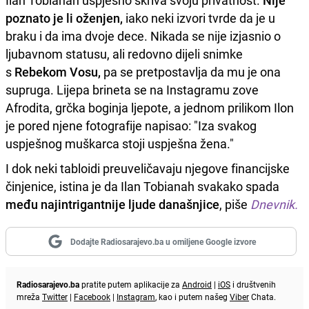
Ilan Tobianah uspješno skriva svoju privatnost.
Nije
poznato je li oženjen,
iako neki izvori tvrde da je u
braku i da ima dvoje dece. Nikada se nije izjasnio o
ljubavnom statusu, ali redovno dijeli snimke
s
Rebekom Vosu,
pa se pretpostavlja da mu je ona
supruga. Lijepa brineta se na Instagramu zove
Afrodita, grčka boginja ljepote, a jednom prilikom Ilon
je pored njene fotografije napisao: "Iza svakog
uspješnog muškarca stoji uspješna žena."
I dok neki tabloidi preuveličavaju njegove financijske
činjenice, istina je da Ilan Tobianah svakako spada
među najintrigantnije ljude današnjice
, piše
Dnevnik.
Dodajte Radiosarajevo.ba u omiljene Google izvore
Radiosarajevo.ba
pratite putem aplikacije za
Android
|
iOS
i društvenih
mreža
Twitter
|
Facebook
|
Instagram
, kao i putem našeg
Viber
Chata.