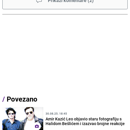
Prikaži komentare
(
2
)
/
Povezano
30.08.25. 18:45
Amir Kazić Leo objavio staru fotografiju s
Halidom Bešlićem i izazvao brojne reakcije