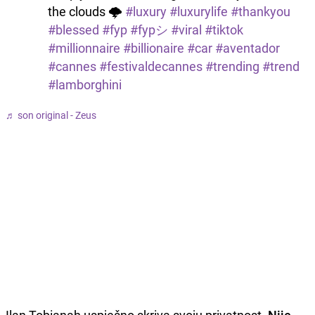
the clouds 🌩️
#luxury
#luxurylife
#thankyou
#blessed
#fyp
#fypシ
#viral
#tiktok
#millionnaire
#billionaire
#car
#aventador
#cannes
#festivaldecannes
#trending
#trend
#lamborghini
♬ son original - Zeus