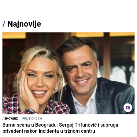
/
Najnovije
/
SHOWBIZ
I
PRIJE OKO 3H
Burna scena u Beogradu: Sergej Trifunović i supruga
privedeni nakon incidenta u tržnom centru