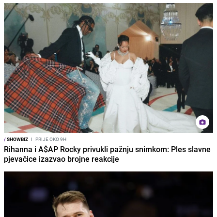
/
SHOWBIZ
I
PRIJE OKO 9H
Rihanna i A$AP Rocky privukli pažnju snimkom: Ples slavne
pjevačice izazvao brojne reakcije