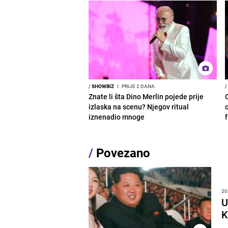
/
SHOWBIZ
I
PRIJE 2 DANA
/
Znate li šta Dino Merlin pojede prije
izlaska na scenu? Njegov ritual
o
iznenadio mnoge
/
Povezano
20
U
K