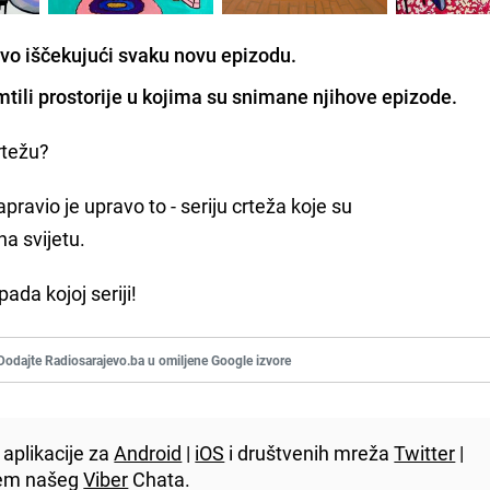
ivo iščekujući svaku novu epizodu.
mtili prostorije u kojima su snimane njihove epizode.
rtežu?
apravio je upravo to - seriju crteža koje su
na svijetu.
ada kojoj seriji!
Dodajte Radiosarajevo.ba u omiljene Google izvore
aplikacije za
Android
|
iOS
i društvenih mreža
Twitter
|
utem našeg
Viber
Chata.