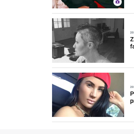
20
Z
f
20
P
p