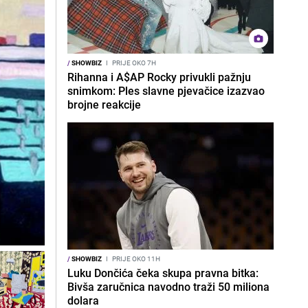
/
SHOWBIZ
I
PRIJE OKO 7H
Rihanna i A$AP Rocky privukli pažnju
snimkom: Ples slavne pjevačice izazvao
brojne reakcije
/
SHOWBIZ
I
PRIJE OKO 11H
Luku Dončića čeka skupa pravna bitka:
Bivša zaručnica navodno traži 50 miliona
dolara