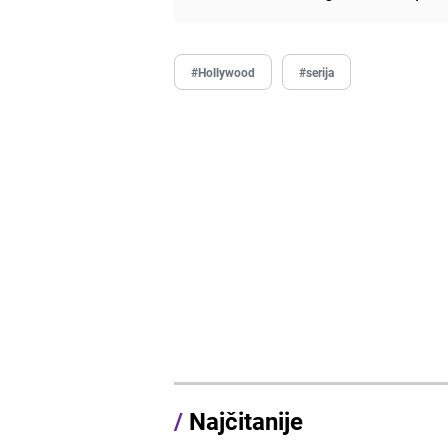
#Hollywood
#serija
/
Najčitanije