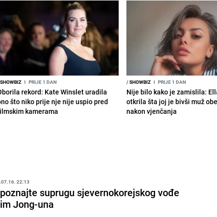
SHOWBIZ
I
PRIJE 1 DAN
/
SHOWBIZ
I
PRIJE 1 DAN
Oborila rekord: Kate Winslet uradila
Nije bilo kako je zamislila: El
no što niko prije nje nije uspio pred
otkrila šta joj je bivši muž ob
filmskim kamerama
nakon vjenčanja
.07.16. 22:13
poznajte suprugu sjevernokorejskog vođe
im Jong-una