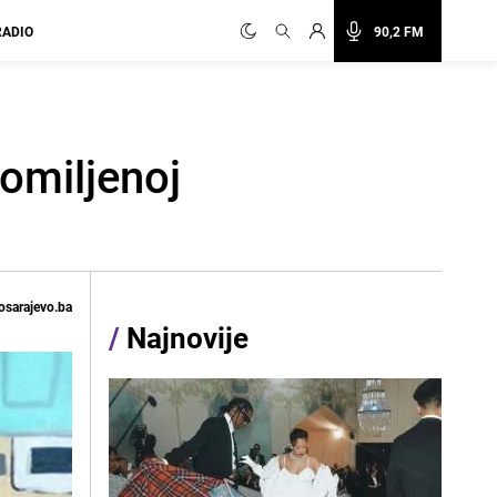
RADIO
90,2 FM
 omiljenoj
osarajevo.ba
/
Najnovije