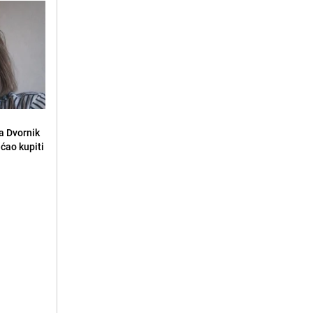
la Dvornik
ećao kupiti