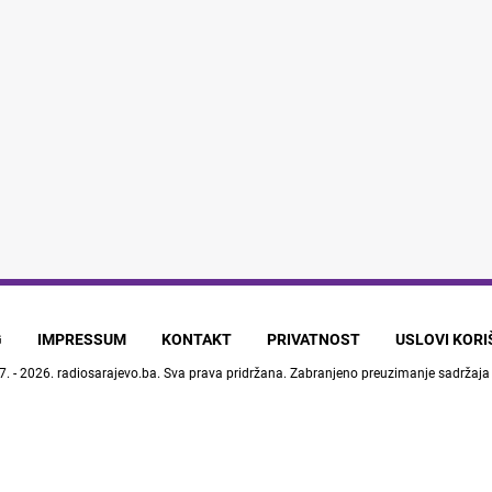
G
IMPRESSUM
KONTAKT
PRIVATNOST
USLOVI KOR
7. - 2026.
radiosarajevo.ba
. Sva prava pridržana. Zabranjeno preuzimanje sadržaja