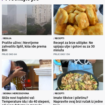
/
REGIJA
/
RECEPTI
Pratite uživo | Nevrijeme
Recept za brze uštipke: Ne
zahvatilo Split, kiša ide prema
upijaju ulje i gotovi su za 30
BiH
minuta
PRIJE OKO 6H
PRIJE OKO 15H
/
BOSNA I HERCEGOVINA
/
RECEPTI
Stiže novi toplotni val:
Imate tikvice i piletinu?
Temperature idu i do 40 stepeni,
Napravite ovaj brzi ručak iz jedne