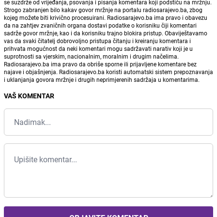
se suzdrže od vrijeđanja, psovanja i pisanja komentara koji podstiču na mržnju.
Strogo zabranjen bilo kakav govor mržnje na portalu radiosarajevo.ba, zbog
kojeg možete biti krivično procesuirani. Radiosarajevo.ba ima pravo i obavezu
da na zahtjev zvaničnih organa dostavi podatke o korisniku čiji komentari
sadrže govor mržnje, kao i da korisniku trajno blokira pristup. Obaviještavamo
vas da svaki čitatelj dobrovoljno pristupa čitanju i kreiranju komentara i
prihvata mogućnost da neki komentari mogu sadržavati narativ koji je u
suprotnosti sa vjerskim, nacionalnim, moralnim i drugim načelima.
Radiosarajevo.ba ima pravo da obriše sporne ili prijavljene komentare bez
najave i objašnjenja. Radiosarajevo.ba koristi automatski sistem prepoznavanja
i uklanjanja govora mržnje i drugih neprimjerenih sadržaja u komentarima.
VAŠ KOMENTAR