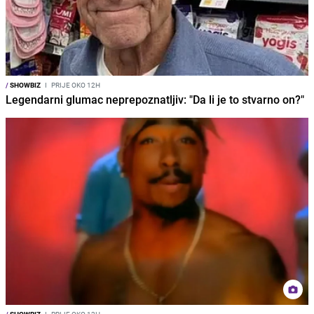
/
SHOWBIZ
I
PRIJE OKO 12H
Legendarni glumac neprepoznatljiv: "Da li je to stvarno on?"