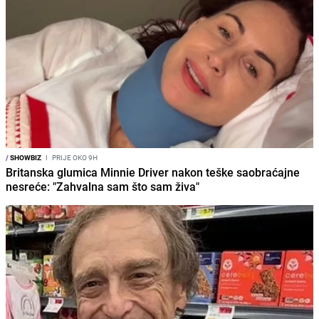
/
SHOWBIZ
I
PRIJE OKO 9H
Britanska glumica Minnie Driver nakon teške saobraćajne
nesreće: "Zahvalna sam što sam živa"