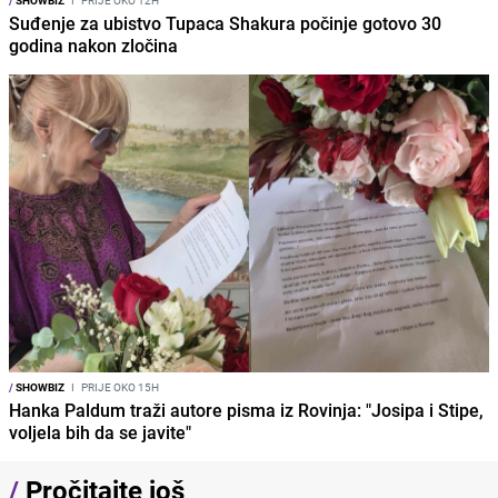
/
SHOWBIZ
I
PRIJE OKO 12H
Suđenje za ubistvo Tupaca Shakura počinje gotovo 30
godina nakon zločina
/
SHOWBIZ
I
PRIJE OKO 15H
Hanka Paldum traži autore pisma iz Rovinja: "Josipa i Stipe,
voljela bih da se javite"
/
Pročitajte još