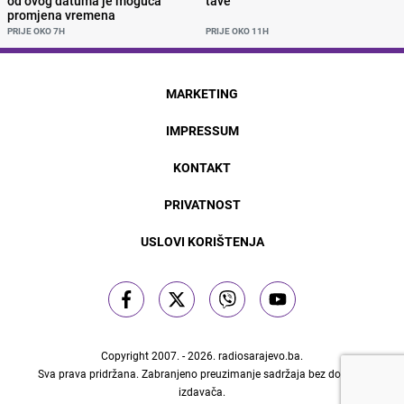
od ovog datuma je moguća
tave
promjena vremena
PRIJE OKO 7H
PRIJE OKO 11H
MARKETING
IMPRESSUM
KONTAKT
PRIVATNOST
USLOVI KORIŠTENJA
Copyright 2007. - 2026.
radiosarajevo.ba
.
Sva prava pridržana. Zabranjeno preuzimanje sadržaja bez dozvole
izdavača.