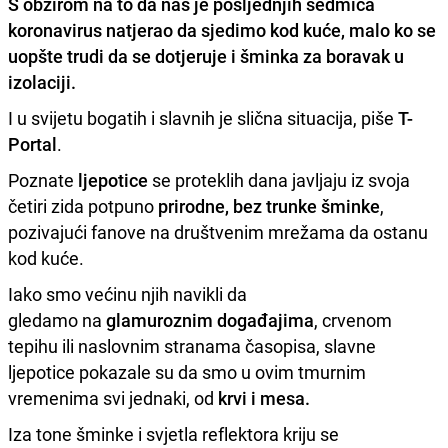
S obzirom na to da nas je posljednjih sedmica
koronavirus
natjerao da sjedimo kod kuće, malo ko se
uopšte trudi da se dotjeruje i šminka za boravak u
izolaciji.
I u svijetu bogatih i slavnih je slična situacija, piše
T-
Portal
.
Poznate
ljepotice
se proteklih dana javljaju iz svoja
četiri zida potpuno
prirodne, bez trunke šminke
,
pozivajući fanove na društvenim mrežama da ostanu
kod kuće.
Iako smo većinu njih navikli da
gledamo na
glamuroznim događajima
, crvenom
tepihu ili naslovnim stranama časopisa, slavne
ljepotice pokazale su da smo u ovim tmurnim
vremenima svi jednaki, od
krvi i mesa.
Iza tone šminke i svjetla reflektora kriju se