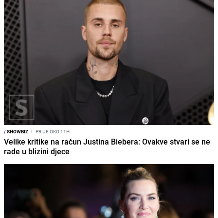
/
SHOWBIZ
I
PRIJE OKO 11H
Velike kritike na račun Justina Biebera: Ovakve stvari se ne
rade u blizini djece