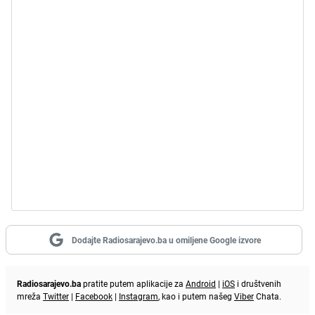
Dodajte Radiosarajevo.ba u omiljene Google izvore
Radiosarajevo.ba
pratite putem aplikacije za
Android
|
iOS
i društvenih
mreža
Twitter
|
Facebook
|
Instagram
, kao i putem našeg
Viber
Chata.