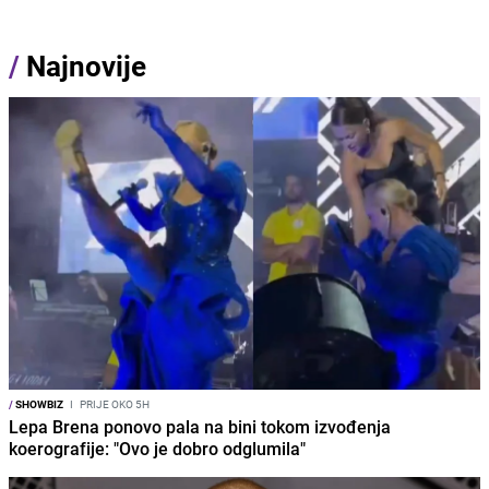
/
Najnovije
/
SHOWBIZ
I
PRIJE OKO 5H
Lepa Brena ponovo pala na bini tokom izvođenja
koerografije: "Ovo je dobro odglumila"