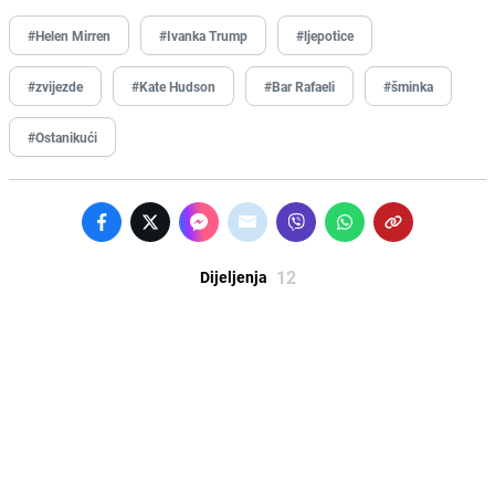
#Helen Mirren
#Ivanka Trump
#ljepotice
#zvijezde
#Kate Hudson
#Bar Rafaeli
#šminka
#Ostanikući
12
Dijeljenja