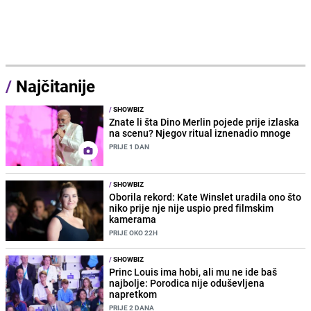
/
Najčitanije
/
SHOWBIZ
Znate li šta Dino Merlin pojede prije izlaska
na scenu? Njegov ritual iznenadio mnoge
PRIJE 1 DAN
/
SHOWBIZ
Oborila rekord: Kate Winslet uradila ono što
niko prije nje nije uspio pred filmskim
kamerama
PRIJE OKO 22H
/
SHOWBIZ
Princ Louis ima hobi, ali mu ne ide baš
najbolje: Porodica nije oduševljena
napretkom
PRIJE 2 DANA