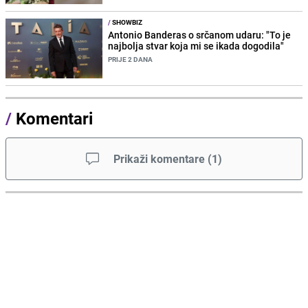
/
SHOWBIZ
Antonio Banderas o srčanom udaru: "To je
najbolja stvar koja mi se ikada dogodila"
PRIJE 2 DANA
/
Komentari
Prikaži komentare
(
1
)