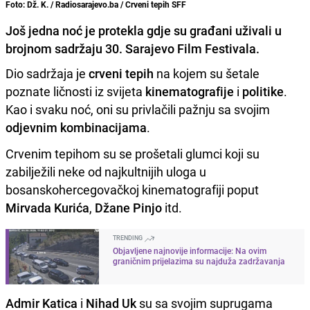
Foto: Dž. K. / Radiosarajevo.ba / Crveni tepih SFF
Još jedna noć je protekla gdje su građani uživali u
brojnom sadržaju 30. Sarajevo Film Festivala.
Dio sadržaja je
crveni tepih
na kojem su šetale
poznate ličnosti iz svijeta
kinematografije
i
politike
.
Kao i svaku noć, oni su privlačili pažnju sa svojim
odjevnim kombinacijama
.
Crvenim tepihom su se prošetali glumci koji su
zabilježili neke od najkultnijih uloga u
bosanskohercegovačkoj kinematografiji poput
Mirvada Kurića
,
Džane Pinjo
itd.
TRENDING
Objavljene najnovije informacije: Na ovim
graničnim prijelazima su najduža zadržavanja
Admir Katica
i
Nihad Uk
su sa svojim suprugama