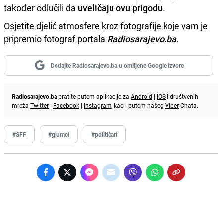
također odlučili da
uveličaju ovu prigodu
.
Osjetite djelić atmosfere kroz fotografije koje vam je
pripremio fotograf portala
Radiosarajevo.ba
.
Dodajte Radiosarajevo.ba u omiljene Google izvore
Radiosarajevo.ba
pratite putem aplikacije za
Android
|
iOS
i društvenih
mreža
Twitter
|
Facebook
|
Instagram
, kao i putem našeg
Viber
Chata.
#SFF
#glumci
#političari