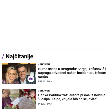
/
Najčitanije
/
SHOWBIZ
Burna scena u Beogradu: Sergej Trifunović i
supruga privedeni nakon incidenta u tržnom
centru
PRIJE 1 DAN
/
SHOWBIZ
Hanka Paldum traži autore pisma iz Rovinja:
"Josipa i Stipe, voljela bih da se javite"
PRIJE 1 DAN