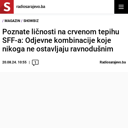
Otvor
/
MAGAZIN
/
SHOWBIZ
Poznate ličnosti na crvenom tepihu
SFF-a: Odjevne kombinacije koje
nikoga ne ostavljaju ravnodušnim
20.08.24. 10:55
Radiosarajevo.ba
1