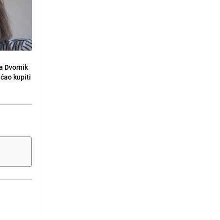
la Dvornik
ećao kupiti