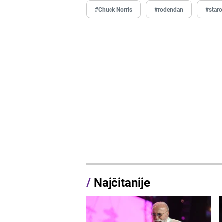
#Chuck Norris
#rođendan
#staro
/
Najčitanije