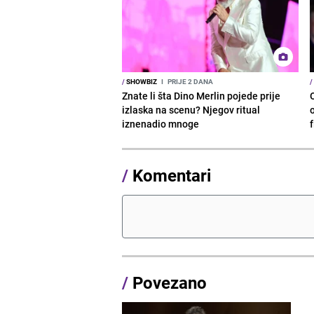
/
SHOWBIZ
I
PRIJE 2 DANA
/
Znate li šta Dino Merlin pojede prije
izlaska na scenu? Njegov ritual
o
iznenadio mnoge
/
Komentari
/
Povezano