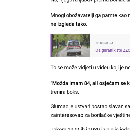
Mnogi obožavatelji ga pamte kao
ne izgleda tako.
TRENDING
Osiguranik ste ZZO
To se može vidjeti u videu koji j
"Možda imam 84, ali osjećam se k
trenira boks.
Glumac je ustvari postao slavan sa
zainteresovao za borilačke vještin
Tokom 1970-ih i 1980-ih bio je jed