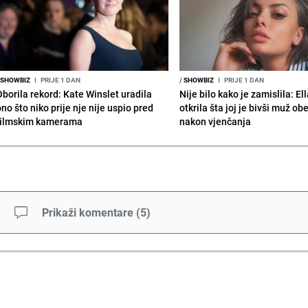
SHOWBIZ
I
PRIJE 1 DAN
/
SHOWBIZ
I
PRIJE 1 DAN
Oborila rekord: Kate Winslet uradila
Nije bilo kako je zamislila: El
no što niko prije nje nije uspio pred
otkrila šta joj je bivši muž ob
filmskim kamerama
nakon vjenčanja
Prikaži komentare
(
5
)