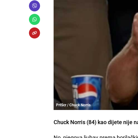
PrtScr / Chuck Norris
Chuck Norris (84) kao dijete nije
No, njegova ljubav prema borilačk