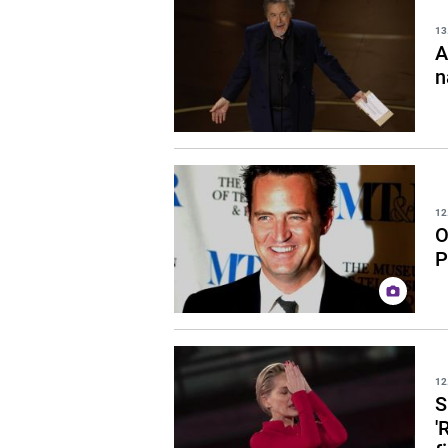
13
A
n
12
O
P
12
S
'