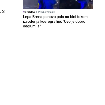
. S
/
SHOWBIZ
I
PRIJE OKO 22H
Lepa Brena ponovo pala na bini tokom
izvođenja koerografije: "Ovo je dobro
odglumila"