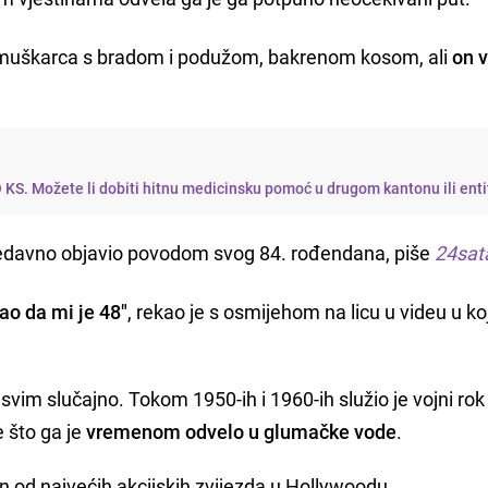
 muškarca s bradom i podužom, bakrenom kosom, ali
on 
 KS. Možete li dobiti hitnu medicinsku pomoć u drugom kantonu ili ent
e nedavno objavio povodom svog 84. rođendana, piše
24sat
ao da mi je 48"
, rekao je s osmijehom na licu u videu u k
svim slučajno. Tokom 1950-ih i 1960-ih služio je vojni ro
e što ga je
vremenom odvelo u glumačke vode
.
an od najvećih akcijskih zvijezda u Hollywoodu.