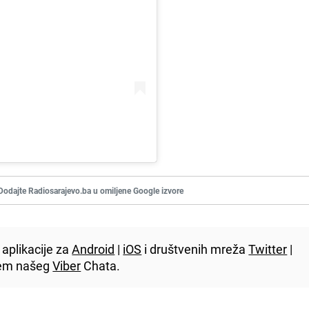
Dodajte Radiosarajevo.ba u omiljene Google izvore
aplikacije za
Android
|
iOS
i društvenih mreža
Twitter
|
utem našeg
Viber
Chata.