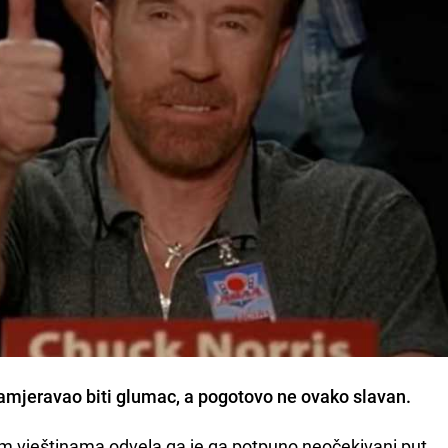
 namjeravao biti glumac, a pogotovo ne ovako slavan.
im vještinama odvela ga je ga potpuno neočekivani put.