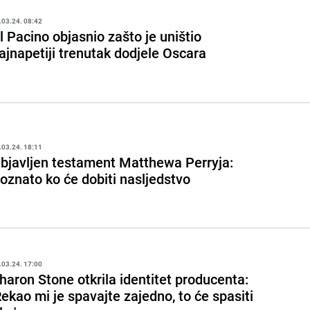
.03.24. 08:42
l Pacino objasnio zašto je uništio
ajnapetiji trenutak dodjele Oscara
.03.24. 18:11
bjavljen testament Matthewa Perryja:
oznato ko će dobiti nasljedstvo
.03.24. 17:00
haron Stone otkrila identitet producenta:
Rekao mi je spavajte zajedno, to će spasiti