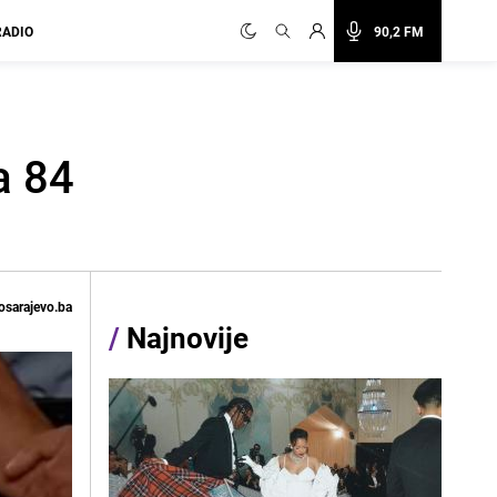
RADIO
90,2 FM
a 84
osarajevo.ba
/
Najnovije