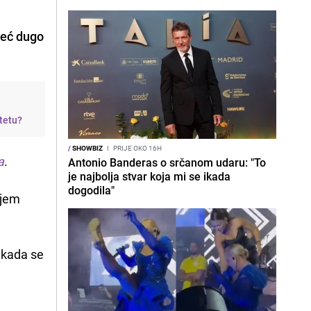
već dugo
itetu?
/
SHOWBIZ
I
PRIJE OKO 16H
a
.
Antonio Banderas o srčanom udaru: "To
je najbolja stvar koja mi se ikada
dogodila"
ojem
k kada se