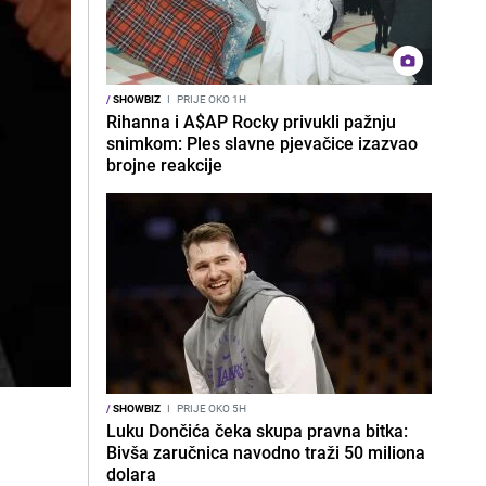
/
SHOWBIZ
I
PRIJE OKO 1H
Rihanna i A$AP Rocky privukli pažnju
snimkom: Ples slavne pjevačice izazvao
brojne reakcije
/
SHOWBIZ
I
PRIJE OKO 5H
Luku Dončića čeka skupa pravna bitka:
Bivša zaručnica navodno traži 50 miliona
dolara