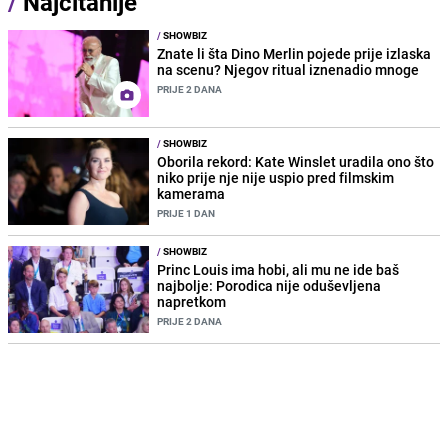
/
Najčitanije
/
SHOWBIZ
Znate li šta Dino Merlin pojede prije izlaska
na scenu? Njegov ritual iznenadio mnoge
PRIJE 2 DANA
/
SHOWBIZ
Oborila rekord: Kate Winslet uradila ono što
niko prije nje nije uspio pred filmskim
kamerama
PRIJE 1 DAN
/
SHOWBIZ
Princ Louis ima hobi, ali mu ne ide baš
najbolje: Porodica nije oduševljena
napretkom
PRIJE 2 DANA