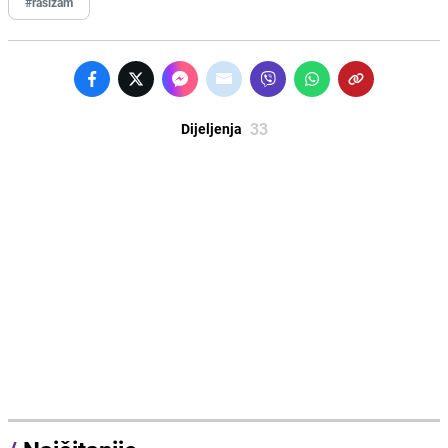
#rasizam
33
Dijeljenja