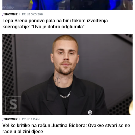
/
SHOWBIZ
I
PRIJE OKO 20H
Lepa Brena ponovo pala na bini tokom izvođenja
koerografije: "Ovo je dobro odglumila"
/
SHOWBIZ
I
PRIJE 1 DAN
Velike kritike na račun Justina Biebera: Ovakve stvari se ne
rade u blizini djece