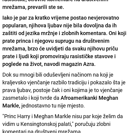
mrežama, prevarili ste se.
Iako je par za kratko vrijeme postao nevjerovatno
popularan, njihova ljubav nije bila dovoljna da ih
zaštiti od jezika mržnje i zlobnih komentara. Oni koji
prate princa i njegovu suprugu na društvenim
mrežama, brzo će uvidjeti da svaku njihovu priču
prate i ljudi koji
promoviraju rasističke stavove
i
poglede na život, navodi magazin Azra.
Dok su mnogi bili oduševljeni načinom na koji je
kraljevsko vjenčanje razbilo tradiciju i pokazalo šta je
prava ljubav, postoje čak i oni kojima je to vjenčanje
zasmetalo i koji tvrde da
Afroamerikanki Meghan
Markle,
jednostavno tu nije mjesto.
"Princ Harry i Meghan Markle nisu par koje želim da
vidim u Kensingtonskoj palati," poručuju zlobni
komentari na društveni mrežama.