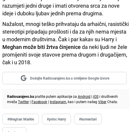
razumjeti jedni druge i imati otvorena srca za nove
ideje i duboku ljubav jednih prema drugima.
Nažalost, mnogi teško prihvataju da arhaični, rasistički
stereotipi pripadaju prošlosti i da za njih nema mjesta
u modernim društvima. Čak i par kakav su Harry i
Meghan može biti žrtva činjenice
da neki ljudi ne žele
promijeniti svoje stavove prema drugom i drugačijem,
čak i u 2018.
Dodajte Radiosarajevo.ba u omiljene Google izvore
Radiosarajevo.ba
pratite putem aplikacije za
Android
|
iOS
i društvenih
mreža
Twitter
|
Facebook
|
Instagram
, kao i putem našeg
Viber
Chata.
#Meghan Markle
#princ Harry
#komentari