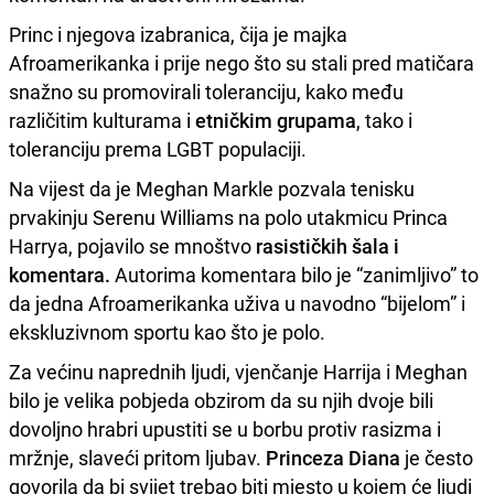
Princ i njegova izabranica, čija je majka
Afroamerikanka i prije nego što su stali pred matičara
snažno su promovirali toleranciju, kako među
različitim kulturama i
etničkim grupama
, tako i
toleranciju prema LGBT populaciji.
Na vijest da je Meghan Markle pozvala tenisku
prvakinju Serenu Williams na polo utakmicu Princa
Harrya, pojavilo se mnoštvo
rasističkih šala i
komentara.
Autorima komentara bilo je “zanimljivo” to
da jedna Afroamerikanka uživa u navodno “bijelom” i
ekskluzivnom sportu kao što je polo.
Za većinu naprednih ljudi, vjenčanje Harrija i Meghan
bilo je velika pobjeda obzirom da su njih dvoje bili
dovoljno hrabri upustiti se u borbu protiv rasizma i
mržnje, slaveći pritom ljubav.
Princeza Diana
je često
govorila da bi svijet trebao biti mjesto u kojem će ljudi