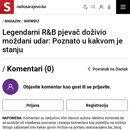
Otvor
/
MAGAZIN
/
SHOWBIZ
Legendarni R&B pjevač doživio
moždani udar: Poznato u kakvom je
stanju
/
Komentari (0)
Povratak na članak
Objavite komentar kao gost ili se prijavite.
Prijava
Registracija
NAPOMENA:
Komentari su isključivo lični stavovi autora. Molimo korisnike da
se suzdrže od vrijeđanja, psovanja i pisanja komentara koji podstiču na mržnju.
Strogo zabranjen bilo kakav govor mržnje na portalu radiosarajevo.ba, zbog