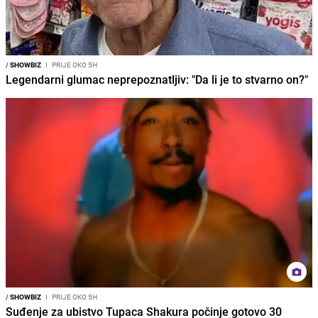
/
SHOWBIZ
I
PRIJE OKO 5H
Legendarni glumac neprepoznatljiv: "Da li je to stvarno on?"
/
SHOWBIZ
I
PRIJE OKO 5H
Suđenje za ubistvo Tupaca Shakura počinje gotovo 30