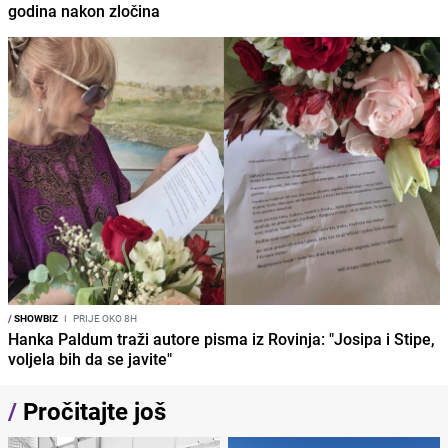
godina nakon zločina
/
SHOWBIZ
I
PRIJE OKO 8H
Hanka Paldum traži autore pisma iz Rovinja: "Josipa i Stipe,
voljela bih da se javite"
/
Pročitajte još