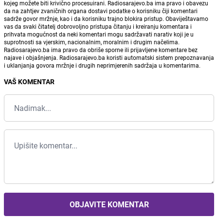
kojeg možete biti krivično procesuirani. Radiosarajevo.ba ima pravo i obavezu
da na zahtjev zvaničnih organa dostavi podatke o korisniku čiji komentari
sadrže govor mržnje, kao i da korisniku trajno blokira pristup. Obaviještavamo
vas da svaki čitatelj dobrovoljno pristupa čitanju i kreiranju komentara i
prihvata mogućnost da neki komentari mogu sadržavati narativ koji je u
suprotnosti sa vjerskim, nacionalnim, moralnim i drugim načelima.
Radiosarajevo.ba ima pravo da obriše sporne ili prijavljene komentare bez
najave i objašnjenja. Radiosarajevo.ba koristi automatski sistem prepoznavanja
i uklanjanja govora mržnje i drugih neprimjerenih sadržaja u komentarima.
VAŠ KOMENTAR
OBJAVITE KOMENTAR