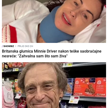
/
SHOWBIZ
I
PRIJE OKO 2H
Britanska glumica Minnie Driver nakon teške saobraćajne
nesreće: "Zahvalna sam što sam živa"