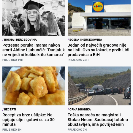
/
BOSNA I HERCEGOVINA
/
BOSNA I HERCEGOVINA
Potresna poruka imama nakon
Jedan od najvećih gradova nije
smrti Aldine Ljubunčić: "Dunjaluk
na listi: Ovo su lokacije prvih Lidl
ne vrijedi ni koliko krilo komarca"
prodavnica u BiH
PRIJE OKO 19H
PRIJE OKO 23H
/
RECEPTI
/
CRNA HRONIKA
Recept za brze uštipke: Ne
Teška nesreća na magistrali
upijaju ulje i gotovi su za 30
Stolac-Neum: Saobraćaj totalno
minuta
obustavljen, ima povrijeđenih
PRIJE OKO 8H
PRIJE OKO 7H