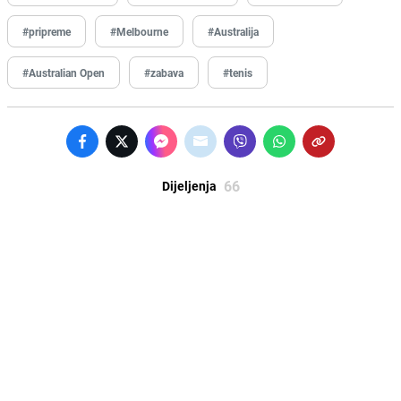
#pripreme
#Melbourne
#Australija
#Australian Open
#zabava
#tenis
66
Dijeljenja