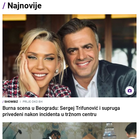
/
Najnovije
/
SHOWBIZ
I
PRIJE OKO 8H
Burna scena u Beogradu: Sergej Trifunović i supruga
privedeni nakon incidenta u tržnom centru