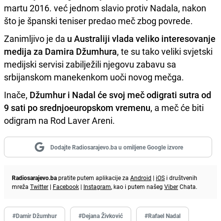
martu 2016. već jednom slavio protiv Nadala, nakon
što je španski teniser predao meč zbog povrede.
Zanimljivo je da
u Australiji vlada veliko interesovanje
medija za Damira Džumhura
, te su tako veliki svjetski
medijski servisi zabilježili njegovu zabavu sa
srbijanskom manekenkom uoči novog mečga.
Inače,
Džumhur i Nadal će svoj meč odigrati sutra od
9 sati po srednjoeuropskom vremenu
, a meč će biti
odigram na Rod Laver Areni.
Dodajte Radiosarajevo.ba u omiljene Google izvore
Radiosarajevo.ba
pratite putem aplikacije za
Android
|
iOS
i društvenih
mreža
Twitter
|
Facebook
|
Instagram
, kao i putem našeg
Viber
Chata.
#Damir Džumhur
#Dejana Živković
#Rafael Nadal