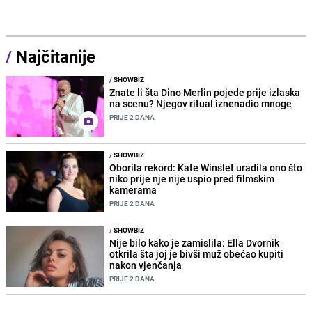
/
Najčitanije
/
SHOWBIZ
Znate li šta Dino Merlin pojede prije izlaska
na scenu? Njegov ritual iznenadio mnoge
PRIJE 2 DANA
/
SHOWBIZ
Oborila rekord: Kate Winslet uradila ono što
niko prije nje nije uspio pred filmskim
kamerama
PRIJE 2 DANA
/
SHOWBIZ
Nije bilo kako je zamislila: Ella Dvornik
otkrila šta joj je bivši muž obećao kupiti
nakon vjenčanja
PRIJE 2 DANA