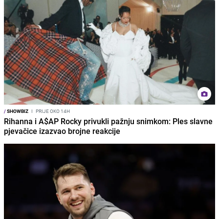
/
SHOWBIZ
I
PRIJE OKO 14H
Rihanna i A$AP Rocky privukli pažnju snimkom: Ples slavne
pjevačice izazvao brojne reakcije