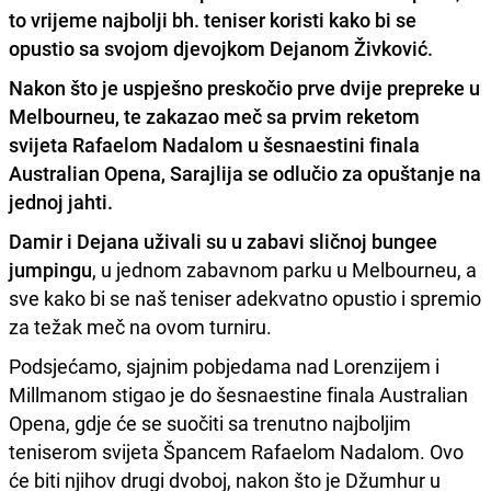
to vrijeme najbolji bh. teniser koristi kako bi se
opustio sa svojom djevojkom Dejanom Živković.
Nakon što je uspješno preskočio prve dvije prepreke u
Melbourneu, te zakazao meč sa prvim reketom
svijeta Rafaelom Nadalom u šesnaestini finala
Australian Opena, Sarajlija se odlučio za opuštanje na
jednoj jahti.
Damir i Dejana uživali su u zabavi sličnoj bungee
jumpingu
, u jednom zabavnom parku u Melbourneu, a
sve kako bi se naš teniser adekvatno opustio i spremio
za težak meč na ovom turniru.
Podsjećamo, sjajnim pobjedama nad Lorenzijem i
Millmanom stigao je do šesnaestine finala Australian
Opena, gdje će se suočiti sa trenutno najboljim
teniserom svijeta Špancem Rafaelom Nadalom. Ovo
će biti njihov drugi dvoboj, nakon što je Džumhur u