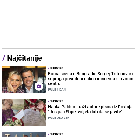
/
Najčitanije
/
SHOWBIZ
Burna scena u Beogradu: Sergej Trifunović i
supruga privedeni nakon incidenta u tržnom
centru
PRIJE 1 DAN
/
SHOWBIZ
Hanka Paldum traži autore pisma iz Rovinja:
"Josipa i Stipe, voljela bih da se javite"
PRIJE OKO 23H
/
SHOWBIZ