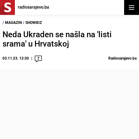
Otvor
/
MAGAZIN
/
SHOWBIZ
Neda Ukraden se našla na 'listi
srama' u Hrvatskoj
03.11.23. 12:30
Radiosarajevo.ba
7