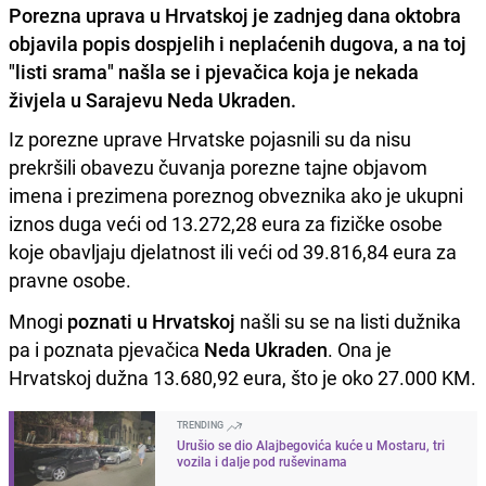
Porezna uprava u Hrvatskoj je zadnjeg dana oktobra
objavila popis dospjelih i neplaćenih dugova, a na toj
"listi srama" našla se i pjevačica koja je nekada
živjela u Sarajevu Neda Ukraden.
Iz porezne uprave Hrvatske pojasnili su da nisu
prekršili obavezu čuvanja porezne tajne objavom
imena i prezimena poreznog obveznika ako je ukupni
iznos duga veći od 13.272,28 eura za fizičke osobe
koje obavljaju djelatnost ili veći od 39.816,84 eura za
pravne osobe.
Mnogi
poznati u Hrvatskoj
našli su se na listi dužnika
pa i poznata pjevačica
Neda Ukraden
. Ona je
Hrvatskoj dužna 13.680,92 eura, što je oko 27.000 KM.
TRENDING
Urušio se dio Alajbegovića kuće u Mostaru, tri
vozila i dalje pod ruševinama