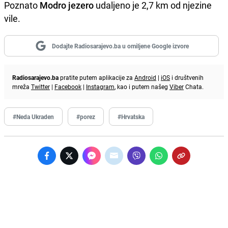
Poznato
Modro jezero
udaljeno je 2,7 km od njezine
vile.
Dodajte Radiosarajevo.ba u omiljene Google izvore
Radiosarajevo.ba
pratite putem aplikacije za
Android
|
iOS
i društvenih
mreža
Twitter
|
Facebook
|
Instagram
, kao i putem našeg
Viber
Chata.
#Neda Ukraden
#porez
#Hrvatska