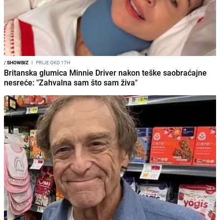
/
SHOWBIZ
I
PRIJE OKO 17H
Britanska glumica Minnie Driver nakon teške saobraćajne
nesreće: "Zahvalna sam što sam živa"