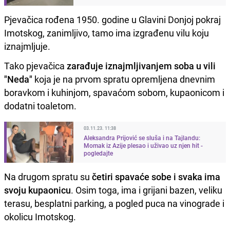
Pjevačica rođena 1950. godine u Glavini Donjoj pokraj
Imotskog, zanimljivo, tamo ima izgrađenu vilu koju
iznajmljuje.
Tako pjevačica
zarađuje iznajmljivanjem soba u vili
"Neda"
koja je na prvom spratu opremljena dnevnim
boravkom i kuhinjom, spavaćom sobom, kupaonicom i
dodatni toaletom.
03.11.23. 11:38
Aleksandra Prijović se sluša i na Tajlandu:
Momak iz Azije plesao i uživao uz njen hit -
pogledajte
Na drugom spratu su
četiri spavaće sobe i svaka ima
svoju kupaonicu
. Osim toga, ima i grijani bazen, veliku
terasu, besplatni parking, a pogled puca na vinograde i
okolicu Imotskog.