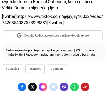
svjetsku turneju Radical Optimism, koja će stići u
Veliku Britaniju sljedećeg ljeta.
[twitter]https://www.tiktok.com/@jayjay100xx/video/
7426854087573998881[/twitter]
Dodajte Radiosarajevo.ba u omiljene Google izvore
Radiosarajevo.ba
pratite putem aplikacije za
Android
|
iOS
i društvenih
mreža
Twitter
|
Facebook
|
Instagram
, kao i putem našeg
Viber
Chata.
#Dua Lipa
#koncert
#London