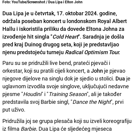
Foto: YouTube/Screenshot / Dua Lipa i Elton John
Dua Lipa je u četvrtak, 17. oktobar 2024. godine,
održala poseban koncert u londonskom Royal Albert
Hallu i iskoristila priliku da dovede Eltona Johna za
izvođenje hit singla "
Cold Heart
". Saradnja je došla
pred kraj Duinog drugog seta, koji je predstavljao
njenu predstojeću turneju
Radical Optimism Tour.
Paru su se pridružili live bend, prateći pjevači i
orkestar, koji su pratili cijeli koncert, a
John
je pjevao
njegove dijelove na singlu dok je sjedio u stolici.
Dua
je
uglavnom izvodila svoje singlove, uključujući nedavne
pjesme "
Houdini
" i "
Training Season
", ali je također
predstavila svoj Barbie singl, "
Dance the Night
", prvi
put uživo.
Pridružila joj se grupa plesača koji su izveli koreografiju
iz filma
Barbie
.
Dua Lipa će sljedećeg mjeseca