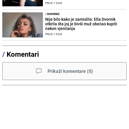
PRIJE 1 DAN
/
SHOWBIZ
Nije bilo kako je zamislila: Ella Dvornik
otkrila šta joj je bivši muž obećao kupiti
nakon vjenčanja
PRIJE 1 DAN
/
Komentari
Prikaži komentare
(
0
)