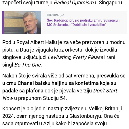
započeti svoju turneju
Radical Optimism
u Singapuru.
TRENDING
Šeki Radončić pružio podršku Emiru Suljagiću i
MC Srebrenica: "Dobili ste i veće bitke"
Pod u Royal Albert Hallu je za veče pretvoren u modnu
pistu, a Dua je vijugala kroz orkestar dok je izvodila
singlove uključujući
Levitating, Pretty Please
i rani
singl
Be The One
.
Nakon što je svirala više od sat vremena,
presvukla se
u crnu Chanel balsku haljinu sa konfetima koje su
padale sa plafona
dok je pjevala verziju
Don't Start
Now
u prepunom Studiju 54.
Koncert je bio jedini nastup zvijezde u Velikoj Britaniji
2024. osim njenog nastupa u Glastonburyju. Ona će
sada otputovati u Aziju kako bi započela svoju