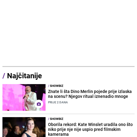
/
Najčitanije
/
SHOWBIZ
Znate li šta Dino Merlin pojede prije izlaska
na scenu? Njegov ritual iznenadio mnoge
PRIJE 2 DANA
/
SHOWBIZ
Oborila rekord: Kate Winslet uradila ono što
niko prije nje nije uspio pred filmskim
kamerama