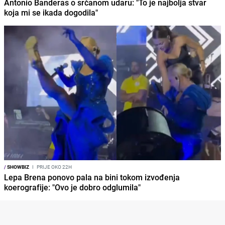
Antonio Banderas o srčanom udaru: "To je najbolja stvar
koja mi se ikada dogodila"
/
SHOWBIZ
I
PRIJE OKO 22H
Lepa Brena ponovo pala na bini tokom izvođenja
koerografije: "Ovo je dobro odglumila"