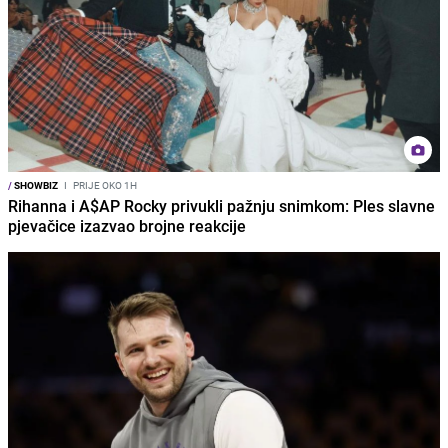
/
SHOWBIZ
I
PRIJE OKO 1H
Rihanna i A$AP Rocky privukli pažnju snimkom: Ples slavne
pjevačice izazvao brojne reakcije