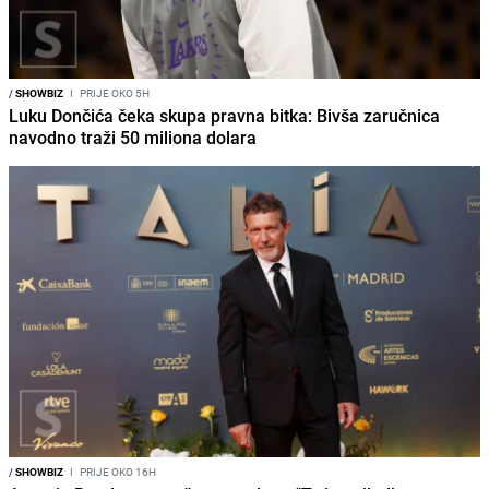
/
SHOWBIZ
I
PRIJE OKO 5H
Luku Dončića čeka skupa pravna bitka: Bivša zaručnica
navodno traži 50 miliona dolara
/
SHOWBIZ
I
PRIJE OKO 16H