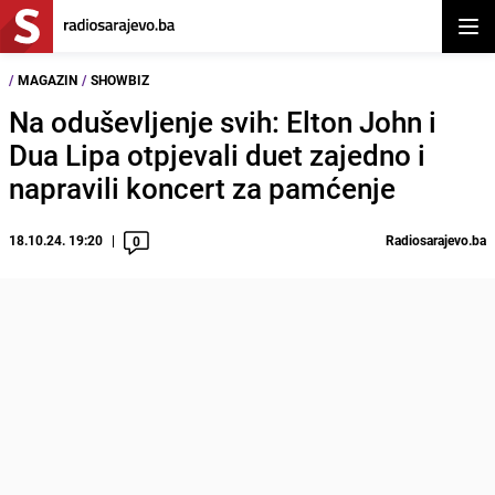
Otvor
/
MAGAZIN
/
SHOWBIZ
Na oduševljenje svih: Elton John i
Dua Lipa otpjevali duet zajedno i
napravili koncert za pamćenje
18.10.24. 19:20
Radiosarajevo.ba
0