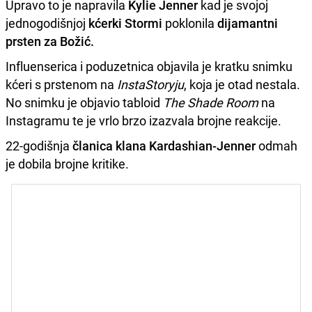
Upravo to je napravila
Kylie Jenner
kad je svojoj
jednogodišnjoj
kćerki Stormi
poklonila
dijamantni
prsten za Božić.
Influenserica i poduzetnica objavila je kratku snimku
kćeri s prstenom na
InstaStoryju
, koja je otad nestala.
No snimku je objavio tabloid
The Shade Room
na
Instagramu te je vrlo brzo izazvala brojne reakcije.
22-godišnja
članica klana Kardashian-Jenner
odmah
je dobila brojne kritike.