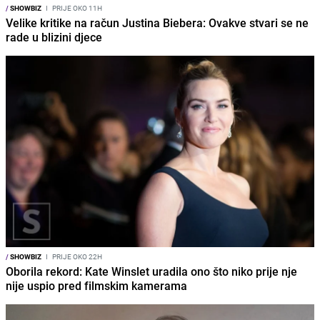
/
SHOWBIZ
I
PRIJE OKO 11H
Velike kritike na račun Justina Biebera: Ovakve stvari se ne
rade u blizini djece
/
SHOWBIZ
I
PRIJE OKO 22H
Oborila rekord: Kate Winslet uradila ono što niko prije nje
nije uspio pred filmskim kamerama