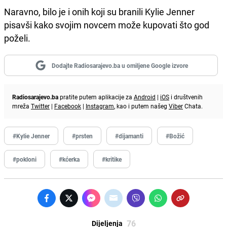
Naravno, bilo je i onih koji su branili Kylie Jenner
pisavši kako svojim novcem može kupovati što god
poželi.
Dodajte Radiosarajevo.ba u omiljene Google izvore
Radiosarajevo.ba
pratite putem aplikacije za
Android
|
iOS
i društvenih
mreža
Twitter
|
Facebook
|
Instagram
, kao i putem našeg
Viber
Chata.
#Kylie Jenner
#prsten
#dijamanti
#Božić
#pokloni
#kćerka
#kritike
76
Dijeljenja