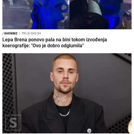
/
SHOWBIZ
I
PRIJE OKO 5H
Lepa Brena ponovo pala na bini tokom izvođenja
koerografije: "Ovo je dobro odglumila"