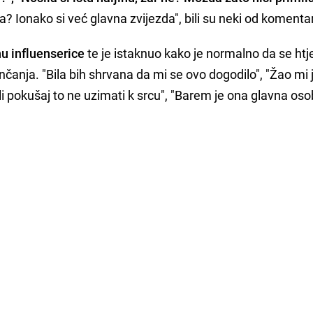
ala? Ionako si već glavna zvijezda", bili su neki od komenta
nu influenserice
te je istaknuo kako je normalno da se htj
čanja. "Bila bih shrvana da mi se ovo dogodilo", "Žao mi j
li pokušaj to ne uzimati k srcu", "Barem je ona glavna os