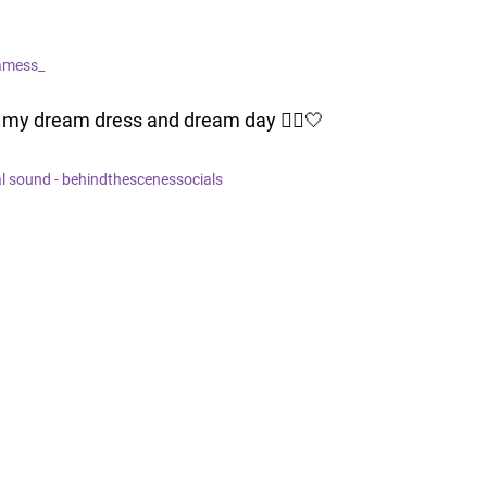
amess_
my dream dress and dream day 👰‍♀️🤍
l sound - behindthescenessocials