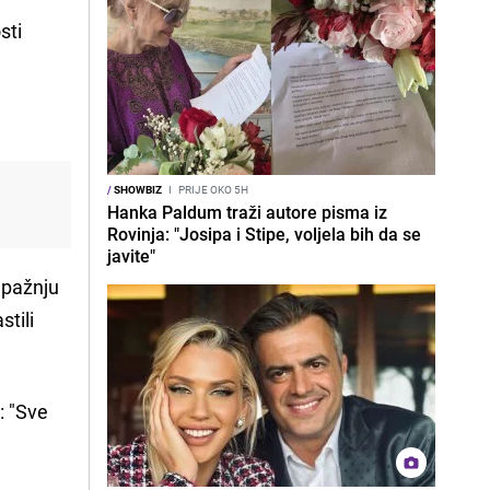
sti
/
SHOWBIZ
I
PRIJE OKO 5H
Hanka Paldum traži autore pisma iz
Rovinja: "Josipa i Stipe, voljela bih da se
javite"
i pažnju
stili
: "Sve