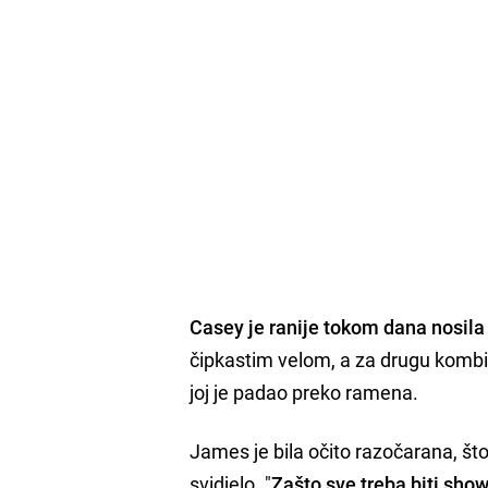
Casey je ranije tokom dana nosila
čipkastim velom, a za drugu kombina
joj je padao preko ramena.
James je bila očito razočarana, št
svidjelo. "
Zašto sve treba biti show