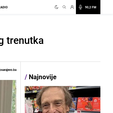
RADIO
90,2 FM
 trenutka
osarajevo.ba
/
Najnovije