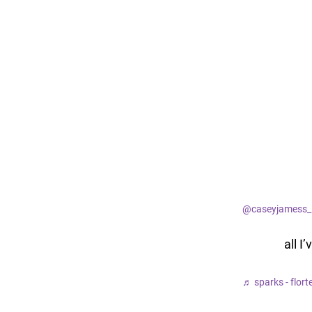
@caseyjamess_
all I
♬ sparks - flor