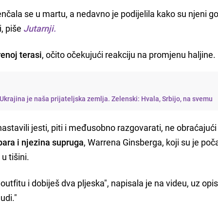
nčala se u martu, a nedavno je podijelila kako su njeni go
i, piše
Jutarnji.
enoj terasi
, očito očekujući reakciju na promjenu haljine.
Ukrajina je naša prijateljska zemlja. Zelenski: Hvala, Srbijo, na svemu
stavili jesti, piti i međusobno razgovarati, ne obraćajuć
ara i njezina supruga
, Warrena Ginsberga, koji su je poča
u tišini.
fitu i dobiješ dva pljeska", napisala je na videu, uz opis
udi."