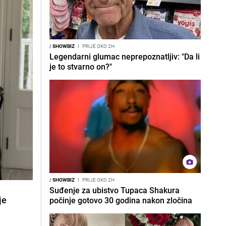
/
SHOWBIZ
I
PRIJE OKO 2H
Legendarni glumac neprepoznatljiv: "Da li
je to stvarno on?"
/
SHOWBIZ
I
PRIJE OKO 2H
Suđenje za ubistvo Tupaca Shakura
je
počinje gotovo 30 godina nakon zločina