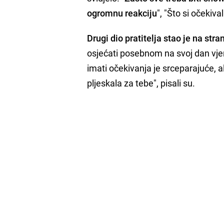
ogromnu reakciju
", "Što si očekiv
Drugi dio pratitelja stao je na stra
osjećati posebnom na svoj dan vjen
imati očekivanja je srceparajuće, a
pljeskala za tebe", pisali su.