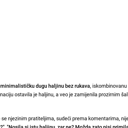
 minimalističku dugu haljinu bez rukava
, iskombinovanu
ciju ostavila je haljinu, a veo je zamijenila prozirnim ša
o se njezinim pratiteljima, sudeći prema komentarima, nij
?", "Nosila si istu haljinu, zar ne? Možda zato nisi primil