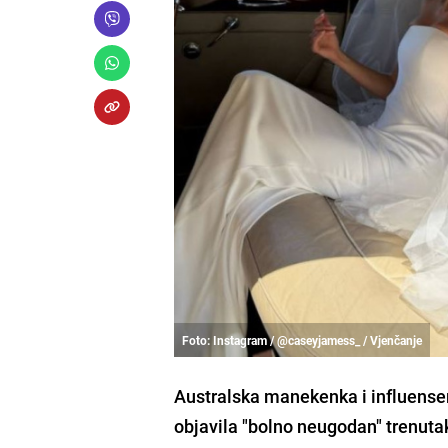
Foto: Instagram / @caseyjamess_ / Vjenčanje
Australska manekenka i influenser
objavila "bolno neugodan" trenuta