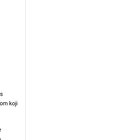
 s
lom koji
e
a