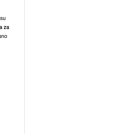
 su
a za
puno