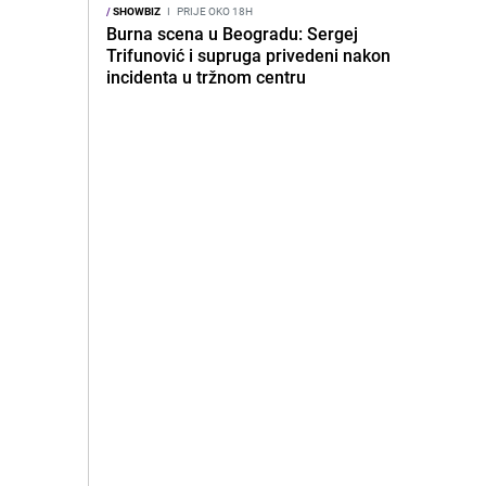
/
SHOWBIZ
I
PRIJE OKO 18H
Burna scena u Beogradu: Sergej
Trifunović i supruga privedeni nakon
incidenta u tržnom centru