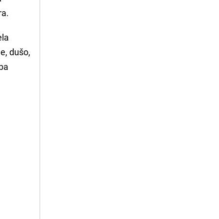
ra.
ela
e, dušo,
oba