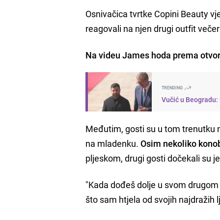
Osnivačica tvrtke Copini Beauty vje
reagovali na njen drugi outfit večer
Na videu James hoda prema otvor
TRENDING
Vučić u Beogradu: 
Međutim, gosti su u tom trenutku na
na mladenku.
Osim nekoliko konob
pljeskom, drugi gosti dočekali su je 
"Kada dođeš dolje u svom drugom out
što sam htjela od svojih najdražih lj