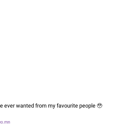
’ve ever wanted from my favourite people 🥹
teo.mn