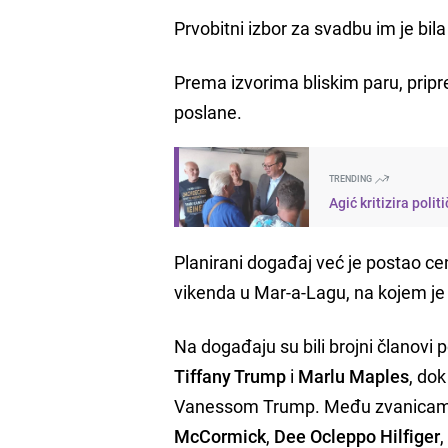
Prvobitni izbor za svadbu im je bila 
Prema izvorima bliskim paru, pripre
poslane.
TRENDING
Agić kritizira poli
Planirani događaj već je postao c
vikenda u Mar-a-Lagu, na kojem je 
Na događaju su bili brojni članovi por
Tiffany Trump
i
Marlu Maples
, dok
Vanessom Trump. Među zvanicama s
McCormick
,
Dee Ocleppo Hilfiger