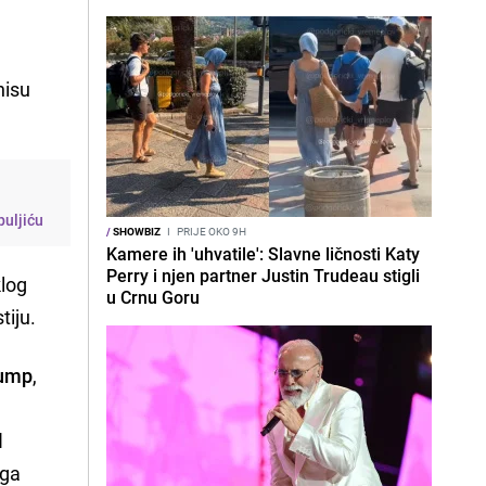
nisu
puljiću
/
SHOWBIZ
I
PRIJE OKO 9H
Kamere ih 'uhvatile': Slavne ličnosti Katy
Perry i njen partner Justin Trudeau stigli
klog
u Crnu Goru
tiju.
rump
,
l
uga