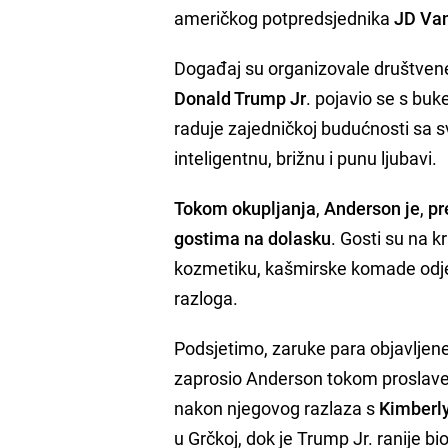
američkog potpredsjednika
JD Va
Događaj su organizovale društvene 
Donald Trump Jr
. pojavio se s bu
raduje zajedničkoj budućnosti sa
inteligentnu, brižnu i punu ljubavi.
Tokom okupljanja
,
Anderson je
,
pr
gostima na dolasku
. Gosti su na k
kozmetiku, kašmirske komade odjeće
razloga.
Podsjetimo, zaruke para objavljen
zaprosio Anderson tokom proslav
nakon njegovog razlaza s
Kimberly
u Grčkoj, dok je Trump Jr. ranije bi