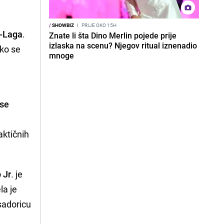
/
SHOWBIZ
I
PRIJE OKO 15H
-Laga
.
Znate li šta Dino Merlin pojede prije
izlaska na scenu? Njegov ritual iznenadio
iko se
mnoge
 se
aktičnih
 Jr
. je
la je
sadoricu