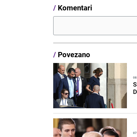
/
Komentari
/
Povezano
08
S
D
07