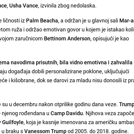
nce
,
Usha Vance
, izvinila zbog nedolaska.
ličnosti iz
Palm Beacha
, a održan je u glavnoj sali
Mar-a
ketom ruža i održao emotivan govor u kojem je istakao kol
 svojom zaručnicom
Bettinom Anderson
, opisujući je kao
ema navodima prisutnih
,
bila vidno emotivna i zahvalila
raju događaja dobili personalizirane poklone, uključujući
 i kišobrane, dok se darovi za mladu nisu donosili iz pr
e su u decembru nakon otprilike godinu dana veze.
Trump
e njenog rođendana u
Camp Davidu
. Njihova veza započe
 Guilfoyle
, koja je kasnije imenovana za američku amba
o u braku s
Vanessom Trump
od 2005. do 2018. godine.