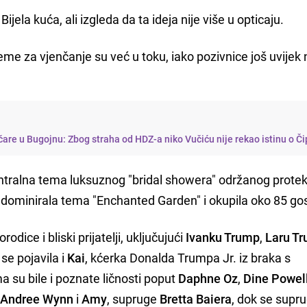
Bijela kuća, ali izgleda da ta ideja nije više u opticaju.
me za vjenčanje su već u toku, iako pozivnice još uvijek 
tičare u Bugojnu: Zbog straha od HDZ-a niko Vučiću nije rekao istinu o Či
entralna tema luksuznog "bridal showera" održanog prote
dominirala tema "Enchanted Garden" i okupila oko 85 gos
odice i bliski prijatelji, uključujući
Ivanku Trump
,
Laru T
 se pojavila i
Kai
, kćerka Donalda Trumpa Jr. iz braka s
u bile i poznate ličnosti poput
Daphne Oz
,
Dine Powel
,
Andree Wynn
i
Amy
, supruge
Bretta Baiera
, dok se supr