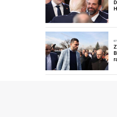
D
H
07
Z
B
r