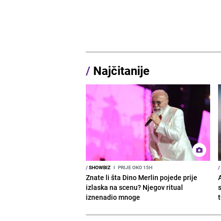
/
Najčitanije
/
SHOWBIZ
I
PRIJE OKO 15H
/
Znate li šta Dino Merlin pojede prije
izlaska na scenu? Njegov ritual
iznenadio mnoge