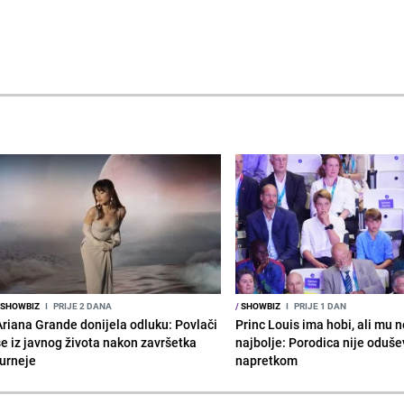
SHOWBIZ
I
PRIJE 2 DANA
/
SHOWBIZ
I
PRIJE 1 DAN
Ariana Grande donijela odluku: Povlači
Princ Louis ima hobi, ali mu n
se iz javnog života nakon završetka
najbolje: Porodica nije oduše
turneje
napretkom