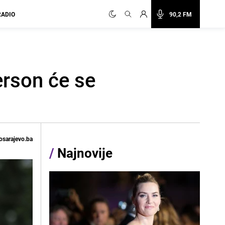
RADIO
90,2 FM
erson će se
osarajevo.ba
/
Najnovije