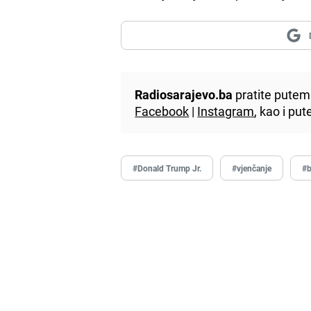
Radiosarajevo.ba
pratite putem 
Facebook
|
Instagram
, kao i p
#Donald Trump Jr.
#vjenčanje
#b