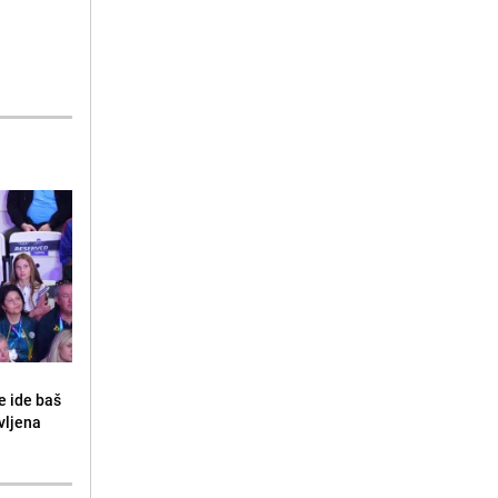
e ide baš
vljena