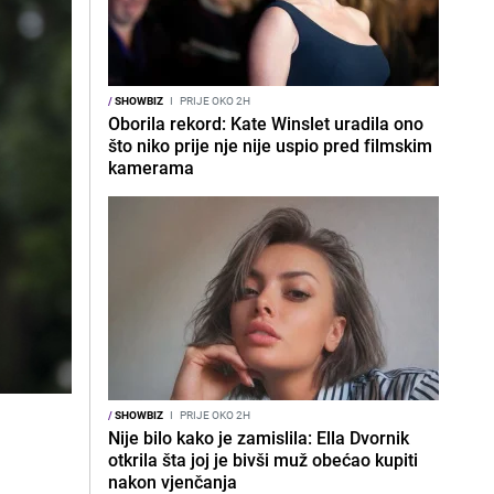
/
SHOWBIZ
I
PRIJE OKO 2H
Oborila rekord: Kate Winslet uradila ono
što niko prije nje nije uspio pred filmskim
kamerama
/
SHOWBIZ
I
PRIJE OKO 2H
Nije bilo kako je zamislila: Ella Dvornik
otkrila šta joj je bivši muž obećao kupiti
nakon vjenčanja