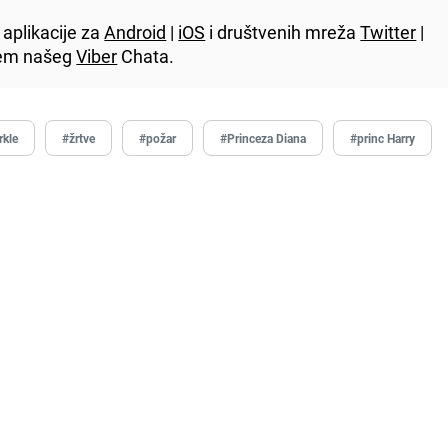
aplikacije za
Android
|
iOS
i društvenih mreža
Twitter
|
utem našeg
Viber
Chata.
kle
#žrtve
#požar
#Princeza Diana
#princ Harry