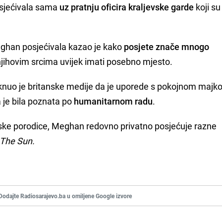
osjećivala sama
uz pratnju oficira kraljevske garde
koji su
eghan posjećivala kazao je kako
posjete znače mnogo
 njihovim srcima uvijek imati posebno mjesto.
knuo je britanske medije da je uporede s pokojnom maj
 je bila poznata po
humanitarnom radu
.
ske porodice, Meghan redovno privatno posjećuje razne
The Sun.
Dodajte Radiosarajevo.ba u omiljene Google izvore