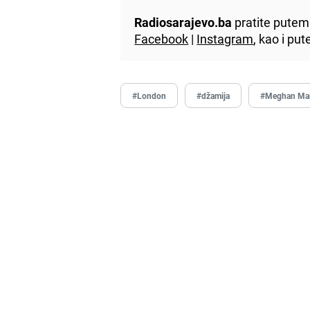
Radiosarajevo.ba
pratite putem 
Facebook
|
Instagram
, kao i p
#London
#džamija
#Meghan Mar