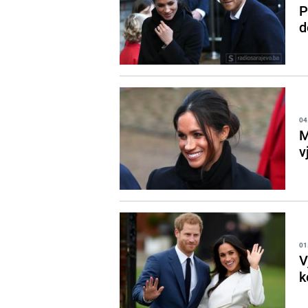
P
d
04
M
v
01
V
k