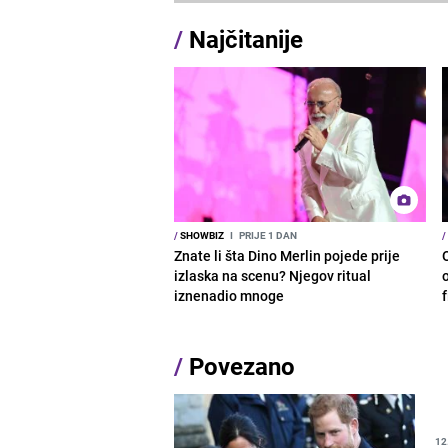
/
Najčitanije
/
SHOWBIZ
I
PRIJE 1 DAN
/
Znate li šta Dino Merlin pojede prije
izlaska na scenu? Njegov ritual
o
iznenadio mnoge
/
Povezano
12