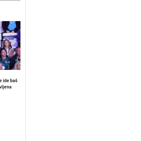
e ide baš
vljena