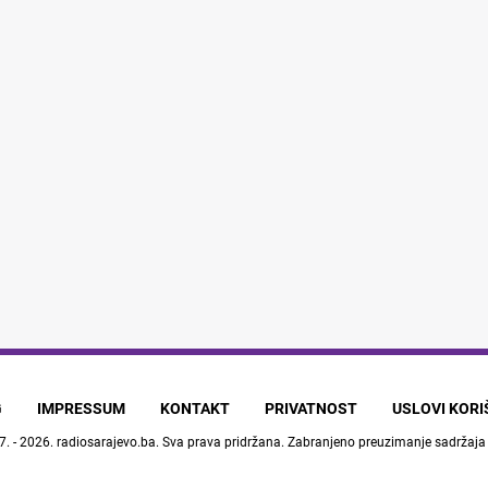
G
IMPRESSUM
KONTAKT
PRIVATNOST
USLOVI KOR
7. - 2026.
radiosarajevo.ba
. Sva prava pridržana. Zabranjeno preuzimanje sadržaja