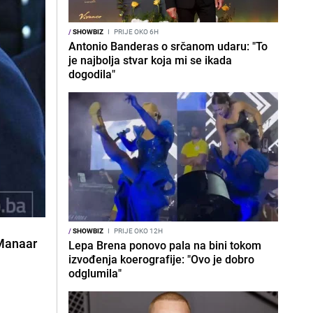
/
SHOWBIZ
I
PRIJE OKO 6H
Antonio Banderas o srčanom udaru: "To
je najbolja stvar koja mi se ikada
dogodila"
/
SHOWBIZ
I
PRIJE OKO 12H
 Manaar
Lepa Brena ponovo pala na bini tokom
izvođenja koerografije: "Ovo je dobro
odglumila"