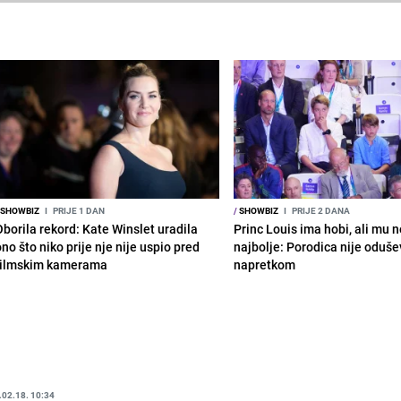
SHOWBIZ
I
PRIJE 1 DAN
/
SHOWBIZ
I
PRIJE 2 DANA
Oborila rekord: Kate Winslet uradila
Princ Louis ima hobi, ali mu n
no što niko prije nje nije uspio pred
najbolje: Porodica nije oduše
filmskim kamerama
napretkom
.02.18. 10:34