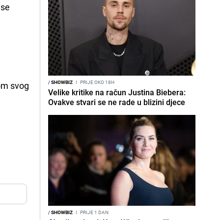
 se
/
SHOWBIZ
I
PRIJE OKO 18H
kom svog
Velike kritike na račun Justina Biebera:
Ovakve stvari se ne rade u blizini djece
/
SHOWBIZ
I
PRIJE 1 DAN