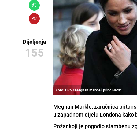
Dijeljenja
155
Foto: EPA / Meghan Markle i princ Harry
Meghan Markle, zaručnica britansk
u zapadnom dijelu Londona kako bi
Požar koji je pogodio stambenu zg