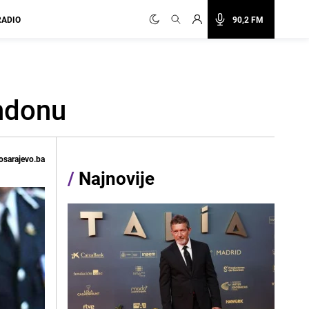
RADIO
90,2 FM
ndonu
osarajevo.ba
/
Najnovije