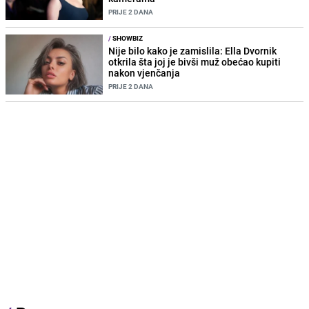
PRIJE 2 DANA
/
SHOWBIZ
Nije bilo kako je zamislila: Ella Dvornik
otkrila šta joj je bivši muž obećao kupiti
nakon vjenčanja
PRIJE 2 DANA