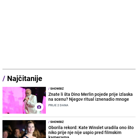
/
Najčitanije
/
SHOWBIZ
Znate li šta Dino Merlin pojede prije izlaska
na scenu? Njegov ritual iznenadio mnoge
PRIJE 2 DANA
/
SHOWBIZ
Oborila rekord: Kate Winslet uradila ono što
niko prije nje nije uspio pred filmskim
kamerama