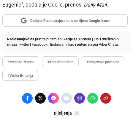
Eugenie", dodala je Cecile, prenosi
Daily Mail.
Dodajte Radiosarajevo.ba u omiljene Google izvore
Radiosarajevo.ba
pratite putem aplikacije za
Android
|
iOS
i društvenih
mreža
Twitter
|
Facebook
|
Instagram
, kao i putem našeg
Viber
Chata.
#Meghan Markle
#Kate Middleton
#kraljevske porodice
#Velika Britanija
38
Dijeljenja