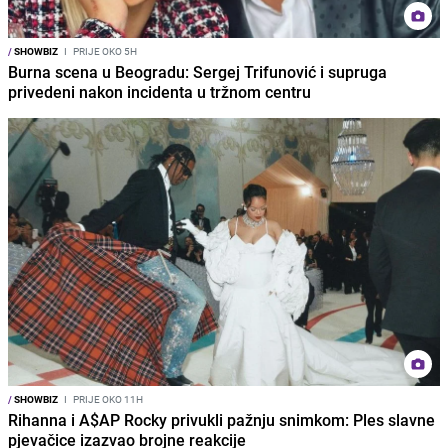
/
SHOWBIZ
I
PRIJE OKO 5H
Burna scena u Beogradu: Sergej Trifunović i supruga
privedeni nakon incidenta u tržnom centru
/
SHOWBIZ
I
PRIJE OKO 11H
Rihanna i A$AP Rocky privukli pažnju snimkom: Ples slavne
pjevačice izazvao brojne reakcije