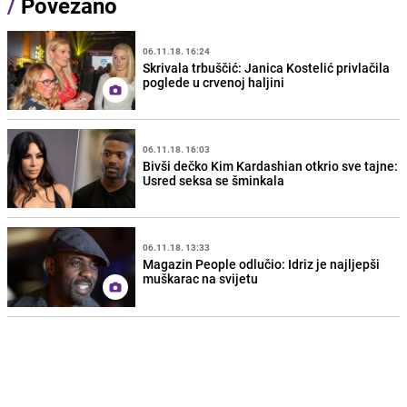
/
Povezano
06.11.18. 16:24
Skrivala trbuščić: Janica Kostelić privlačila
poglede u crvenoj haljini
06.11.18. 16:03
Bivši dečko Kim Kardashian otkrio sve tajne:
Usred seksa se šminkala
06.11.18. 13:33
Magazin People odlučio: Idriz je najljepši
muškarac na svijetu