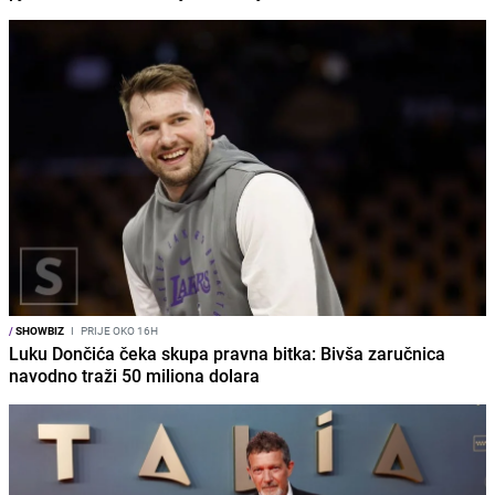
/
SHOWBIZ
I
PRIJE OKO 16H
Luku Dončića čeka skupa pravna bitka: Bivša zaručnica
navodno traži 50 miliona dolara