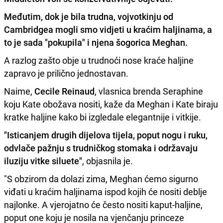
Međutim, dok je bila trudna, vojvotkinju od
Cambridgea mogli smo vidjeti u kraćim haljinama, a
to je sada "pokupila" i njena šogorica
Meghan
.
A razlog zašto obje u trudnoći nose kraće haljine
zapravo je prilično jednostavan.
Naime,
Cecile Reinaud
, vlasnica brenda Seraphine
koju Kate obožava nositi, kaže da Meghan i Kate biraju
kratke haljine kako bi izgledale elegantnije i vitkije.
"Isticanjem drugih dijelova tijela, poput nogu i ruku,
odvlače pažnju s trudničkog stomaka i održavaju
iluziju vitke siluete"
, objasnila je.
"S obzirom da dolazi zima, Meghan ćemo sigurno
viđati u kraćim haljinama ispod kojih će nositi deblje
najlonke. A vjerojatno će često nositi kaput-haljine,
poput one koju je nosila na vjenčanju princeze