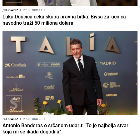
/
SHOWBIZ
I
PRIJE OKO 11H
Luku Dončića čeka skupa pravna bitka: Bivša zaručnica
navodno traži 50 miliona dolara
/
SHOWBIZ
I
PRIJE OKO 22H
Antonio Banderas o srčanom udaru: "To je najbolja stvar
koja mi se ikada dogodila"