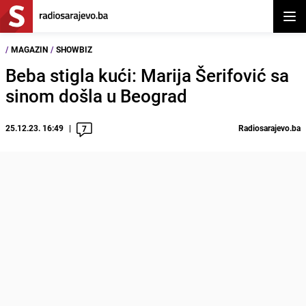
Otvor
/
MAGAZIN
/
SHOWBIZ
Beba stigla kući: Marija Šerifović sa
sinom došla u Beograd
25.12.23. 16:49
Radiosarajevo.ba
7