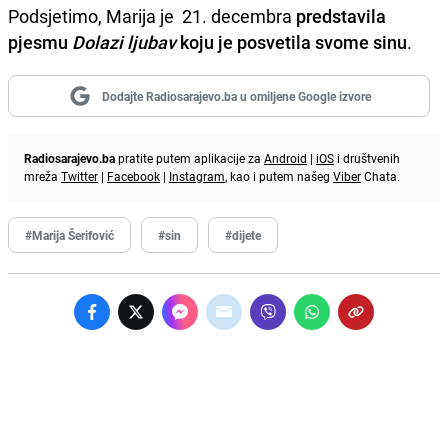
Podsjetimo, Marija je 21. decembra
predstavila
pjesmu
Dolazi ljubav
koju je posvetila svome sinu
.
Dodajte Radiosarajevo.ba u omiljene Google izvore
Radiosarajevo.ba
pratite putem aplikacije za
Android
|
iOS
i društvenih
mreža
Twitter
|
Facebook
|
Instagram
, kao i putem našeg
Viber
Chata.
#Marija Šerifović
#sin
#dijete