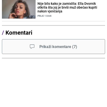
Nije bilo kako je zamislila: Ella Dvornik
otkrila šta joj je bivši muž obećao kupiti
nakon vjenčanja
PRIJE 1 DAN
/
Komentari
Prikaži komentare
(
7
)