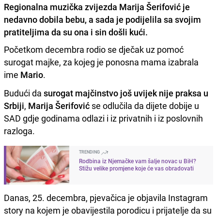
Regionalna muzička zvijezda Marija Šerifović je
nedavno dobila bebu, a sada je podijelila sa svojim
pratiteljima da su ona i sin došli kući.
Početkom decembra rodio se dječak uz pomoć
surogat majke, za kojeg je ponosna mama izabrala
ime
Mario
.
Budući da
surogat majčinstvo još uvijek nije praksa u
Srbiji
,
Marija Šerifović
se odlučila da dijete dobije u
SAD gdje godinama odlazi i iz privatnih i iz poslovnih
razloga.
TRENDING
Rodbina iz Njemačke vam šalje novac u BiH?
Stižu velike promjene koje će vas obradovati
Danas, 25. decembra, pjevačica je objavila Instagram
story na kojem je obavijestila porodicu i prijatelje da su