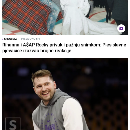
/
SHOWBIZ
I
PRIJE OKO 6H
Rihanna i A$AP Rocky privukli pažnju snimkom: Ples slavne
pjevačice izazvao brojne reakcije