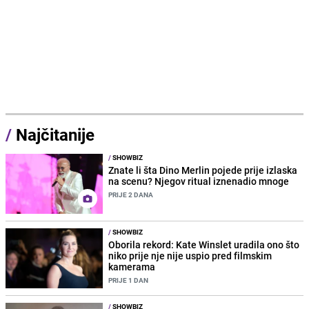
/
Najčitanije
/
SHOWBIZ
Znate li šta Dino Merlin pojede prije izlaska
na scenu? Njegov ritual iznenadio mnoge
PRIJE 2 DANA
/
SHOWBIZ
Oborila rekord: Kate Winslet uradila ono što
niko prije nje nije uspio pred filmskim
kamerama
PRIJE 1 DAN
/
SHOWBIZ