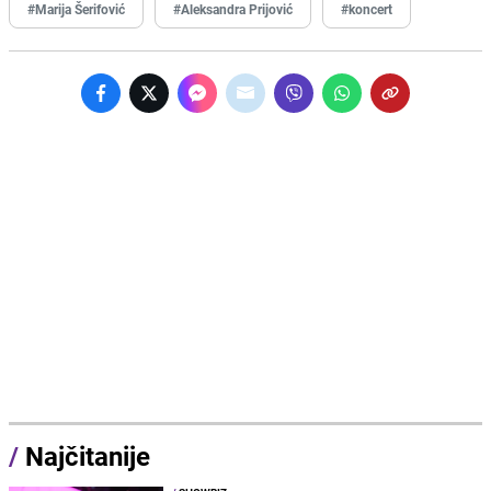
#Marija Šerifović
#Aleksandra Prijović
#koncert
/
Najčitanije