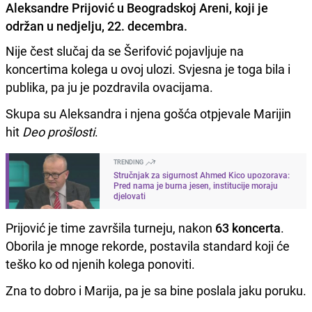
Aleksandre Prijović u Beogradskoj Areni, koji je
održan u nedjelju, 22. decembra.
Nije čest slučaj da se Šerifović pojavljuje na
koncertima kolega u ovoj ulozi. Svjesna je toga bila i
publika, pa ju je pozdravila ovacijama.
Skupa su Aleksandra i njena gošća otpjevale Marijin
hit
Deo prošlosti
.
TRENDING
Stručnjak za sigurnost Ahmed Kico upozorava:
Pred nama je burna jesen, institucije moraju
djelovati
Prijović je time završila turneju, nakon
63 koncerta
.
Oborila je mnoge rekorde, postavila standard koji će
teško ko od njenih kolega ponoviti.
Zna to dobro i Marija, pa je sa bine poslala jaku poruku.