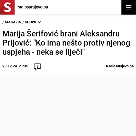
Otvor
/
MAGAZIN
/
SHOWBIZ
Marija Šerifović brani Aleksandru
Prijović: "Ko ima nešto protiv njenog
uspjeha - neka se liječi"
23.12.24. 21:35
Radiosarajevo.ba
9