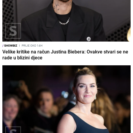
/
SHOWBIZ
I
PRIJE OKO 14H
Velike kritike na račun Justina Biebera: Ovakve stvari se ne
rade u blizini djece