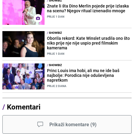
/
SHOWBIZ
Znate li šta Dino Merlin pojede prije izlaska
na scenu? Njegov ritual iznenadio mnoge
PRIJE 1 DAN
/
SHOWBIZ
Oborila rekord: Kate Winslet uradila ono što
niko prije nje nije uspio pred filmskim
kamerama
PRIJE 1 DAN
/
SHOWBIZ
Princ Louis ima hobi, ali mu ne ide baš
najbolje: Porodica nije oduševljena
napretkom
PRIJE 2 DANA
/
Komentari
Prikaži komentare
(
9
)