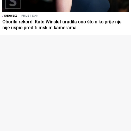
/
SHOWBIZ
I
PRIJE 1 DAN
Oborila rekord: Kate Winslet uradila ono što niko prije nje
nije uspio pred filmskim kamerama