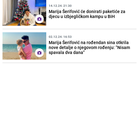
14.12.24. 21:30
Marija Šerifović će donirati paketiće za
djecu u izbjegličkom kampu u BiH
02.12.24. 16:53
Marija Šerifović na rođendan sina otkrila
nove detalje o njegovom rođenju: "Nisam
spavala dva dana"