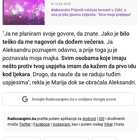
07.12.24. 09:23
Aleksandra Prijović održala koncert u Zetri, a
ona je bila glavna zvijezda: "Srce moje prelijepo"
"Ja ne planiram svoje govore, da znate. Jako je
bilo
teško da me nagovori da dođem večeras
. Ja
Aleksandru poznajem odavno, a prije toga ju je
poznavala moja majka.
Svim osobama koje imaju
nešto protiv tvog uspjeha imam da kažem da prvo idu
kod ljekara
. Drugo, da nauče da se raduju tuđim
uspjesima", rekla je Marija dok se obraćala Aleksandri.
Dodajte Radiosarajevo.ba u omiljene Google izvore
Radiosarajevo.ba
pratite putem aplikacije za
Android
|
iOS
i društvenih
mreža
Twitter
|
Facebook
|
Instagram
, kao i putem našeg
Viber
Chata.