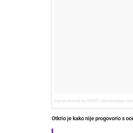
A post shared by ⓜⓐⓒ (@macaulay.culk
Otkrio je kako nije progovorio s 