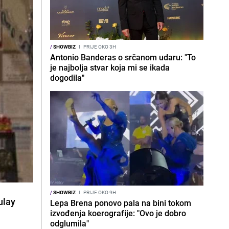
/
SHOWBIZ
I
PRIJE OKO 3H
Antonio Banderas o srčanom udaru: "To
je najbolja stvar koja mi se ikada
dogodila"
/
SHOWBIZ
I
PRIJE OKO 9H
ulay
Lepa Brena ponovo pala na bini tokom
izvođenja koerografije: "Ovo je dobro
odglumila"