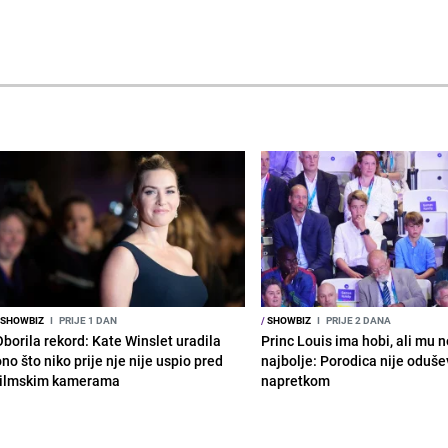
SHOWBIZ
I
PRIJE 1 DAN
/
SHOWBIZ
I
PRIJE 2 DANA
Oborila rekord: Kate Winslet uradila
Princ Louis ima hobi, ali mu n
no što niko prije nje nije uspio pred
najbolje: Porodica nije oduše
filmskim kamerama
napretkom