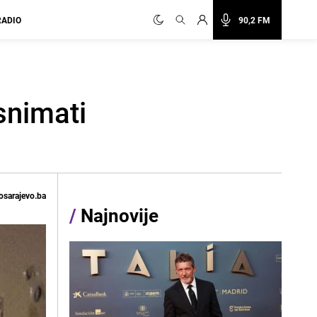
RADIO
90,2 FM
snimati
osarajevo.ba
/
Najnovije