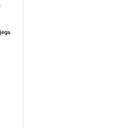
 
jega.
i