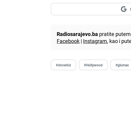
Radiosarajevo.ba
pratite putem 
Facebook
|
Instagram
, kao i p
#showbiz
#Hollywood
#glumac