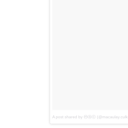
A post shared by ⓜⓐⓒ (@macaulay.culk