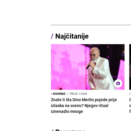
/
Najčitanije
/
SHOWBIZ
I
PRIJE 1 DAN
/
Znate li šta Dino Merlin pojede prije
izlaska na scenu? Njegov ritual
o
iznenadio mnoge