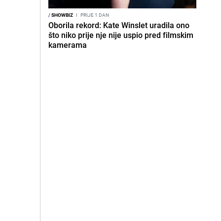
/
SHOWBIZ
I
PRIJE 1 DAN
Oborila rekord: Kate Winslet uradila ono
što niko prije nje nije uspio pred filmskim
kamerama