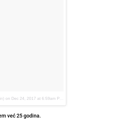
in)
on
Dec 24, 2017 at 6:59am PST
ocem već 25 godina.