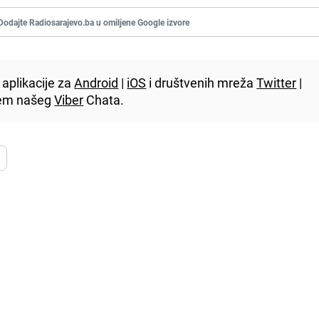
Dodajte Radiosarajevo.ba u omiljene Google izvore
aplikacije za
Android
|
iOS
i društvenih mreža
Twitter
|
utem našeg
Viber
Chata.