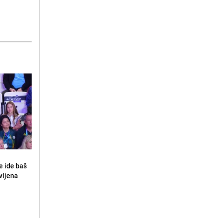
e ide baš
vljena