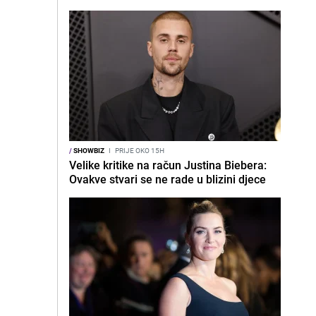
/
SHOWBIZ
I
PRIJE OKO 15H
Velike kritike na račun Justina Biebera:
Ovakve stvari se ne rade u blizini djece