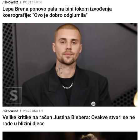
/
SHOWBIZ
I
PRIJE 14MIN
Lepa Brena ponovo pala na bini tokom izvođenja
koerografije: "Ovo je dobro odglumila"
/
SHOWBIZ
I
PRIJE OKO 6H
Velike kritike na račun Justina Biebera: Ovakve stvari se ne
rade u blizini djece