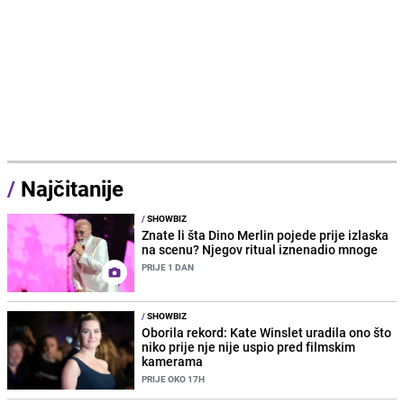
/
Najčitanije
/
SHOWBIZ
Znate li šta Dino Merlin pojede prije izlaska
na scenu? Njegov ritual iznenadio mnoge
PRIJE 1 DAN
/
SHOWBIZ
Oborila rekord: Kate Winslet uradila ono što
niko prije nje nije uspio pred filmskim
kamerama
PRIJE OKO 17H