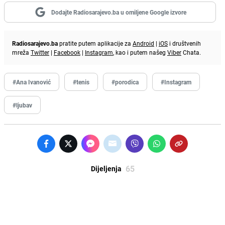
Dodajte Radiosarajevo.ba u omiljene Google izvore
Radiosarajevo.ba
pratite putem aplikacije za
Android
|
iOS
i društvenih
mreža
Twitter
|
Facebook
|
Instagram
, kao i putem našeg
Viber
Chata.
#Ana Ivanović
#tenis
#porodica
#Instagram
#ljubav
65
Dijeljenja