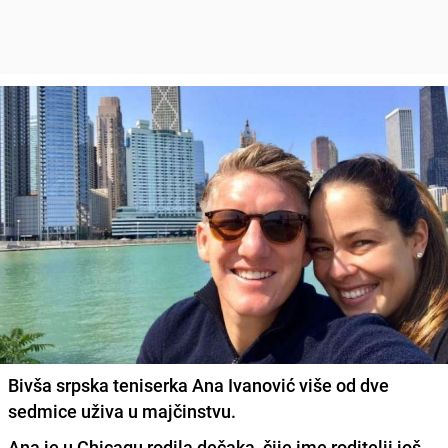
Bivša srpska teniserka Ana Ivanović više od dve
sedmice uživa u majčinstvu.
Ana je u Chicagu rodila dečaka, čije ime roditelji još