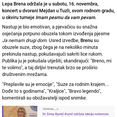
Lepa Brena održala je u subotu, 16. novembra,
koncert u dvorani Mejdan u Tuzli, svom rodnom gradu,
u okviru turneje
Imam pesmu da vam pevam
.
Nastup je bio emotivan, a pjevačicu su snažna
osjećanja potpuno obuzela tokom izvođenja pjesme
Ja nemam drugi dom
. Usred izvedbe,
Brenu
su
obuzele suze, zbog čega je na nekoliko minuta
prekinula nastup, pokušavajući sakriti lice rukom.
Publika ju je pokušala utješiti, skandirajući: "Breno, mi
te volimo", a taj dirljivi trenutak brzo se proširio
društvenim mrežama.
"Preplavile su je emocije", "Suze za rodnim krajem...
Dođe to s godinama", "Kraljice", "Bravo legendo",
komentirali su obožavatelji ispod snimke.
TRENDING
Dr. Erma Ramić-Kunić održala lekciju notornom