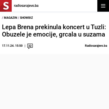
Otvor
/
MAGAZIN
/
SHOWBIZ
Lepa Brena prekinula koncert u Tuzli:
Obuzele je emocije, grcala u suzama
17.11.24. 15:50
Radiosarajevo.ba
32