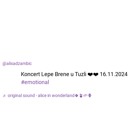
@alisadzambic
Koncert Lepe Brene u Tuzli ❤️❤️ 16.11.2024
#emotional
♬ original sound - alice in wonderland🍀🪴🌱🪻