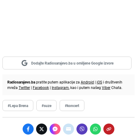
Dodajte Radiosarajevo.ba u omiljene Google izvore
Radiosarajevo.ba
pratite putem aplikacije za
Android
|
iOS
i društvenih
mreža
Twitter
|
Facebook
|
Instagram
, kao i putem našeg
Viber
Chata.
#Lepa Brena
#suze
#koncert