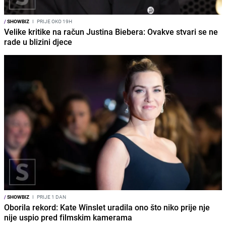
/
SHOWBIZ
I
PRIJE OKO 19H
Velike kritike na račun Justina Biebera: Ovakve stvari se ne
rade u blizini djece
/
SHOWBIZ
I
PRIJE 1 DAN
Oborila rekord: Kate Winslet uradila ono što niko prije nje
nije uspio pred filmskim kamerama