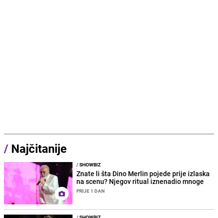
/
Najčitanije
/
SHOWBIZ
Znate li šta Dino Merlin pojede prije izlaska
na scenu? Njegov ritual iznenadio mnoge
PRIJE 1 DAN
/
SHOWBIZ