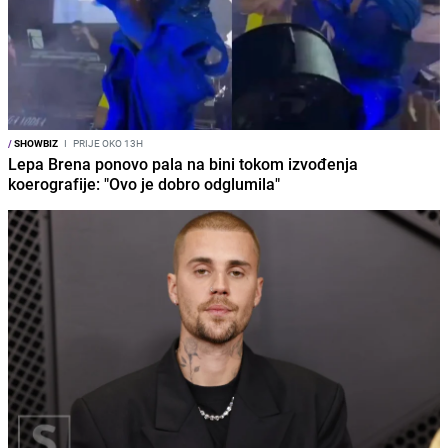
/
SHOWBIZ
I
PRIJE OKO 13H
Lepa Brena ponovo pala na bini tokom izvođenja
koerografije: "Ovo je dobro odglumila"