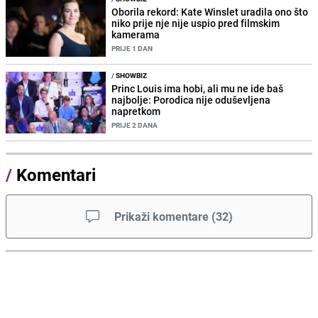
Oborila rekord: Kate Winslet uradila ono što
niko prije nje nije uspio pred filmskim
kamerama
PRIJE 1 DAN
/
SHOWBIZ
Princ Louis ima hobi, ali mu ne ide baš
najbolje: Porodica nije oduševljena
napretkom
PRIJE 2 DANA
/
Komentari
Prikaži komentare
(
32
)