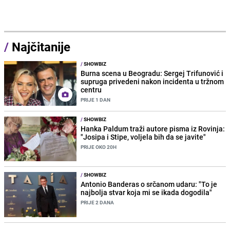
/
Najčitanije
/
SHOWBIZ
Burna scena u Beogradu: Sergej Trifunović i
supruga privedeni nakon incidenta u tržnom
centru
PRIJE 1 DAN
/
SHOWBIZ
Hanka Paldum traži autore pisma iz Rovinja:
"Josipa i Stipe, voljela bih da se javite"
PRIJE OKO 20H
/
SHOWBIZ
Antonio Banderas o srčanom udaru: "To je
najbolja stvar koja mi se ikada dogodila"
PRIJE 2 DANA