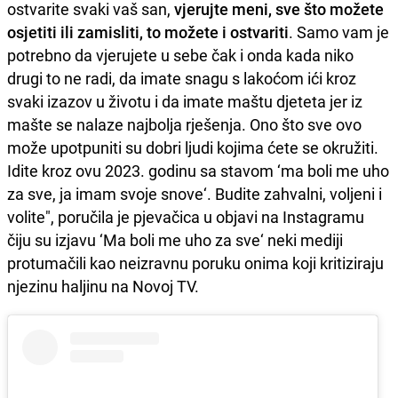
ostvarite svaki vaš san,
vjerujte meni, sve što možete
osjetiti ili zamisliti, to možete i ostvariti
. Samo vam je
potrebno da vjerujete u sebe čak i onda kada niko
drugi to ne radi, da imate snagu s lakoćom ići kroz
svaki izazov u životu i da imate maštu djeteta jer iz
mašte se nalaze najbolja rješenja. Ono što sve ovo
može upotpuniti su dobri ljudi kojima ćete se okružiti.
Idite kroz ovu 2023. godinu sa stavom ‘ma boli me uho
za sve, ja imam svoje snove‘. Budite zahvalni, voljeni i
volite", poručila je pjevačica u objavi na Instagramu
čiju su izjavu ‘Ma boli me uho za sve‘ neki mediji
protumačili kao neizravnu poruku onima koji kritiziraju
njezinu haljinu na Novoj TV.