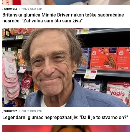
/
SHOWBIZ
I
PRIJE OKO 13H
Britanska glumica Minnie Driver nakon teške saobraćajne
nesreće: "Zahvalna sam što sam živa"
/
SHOWBIZ
I
PRIJE OKO 17H
Legendarni glumac neprepoznatljiv: "Da li je to stvarno on?"