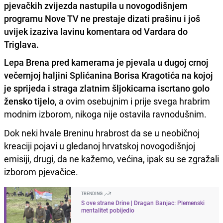
pjevačkih zvijezda nastupila u novogodišnjem
programu Nove TV ne prestaje dizati prašinu i još
uvijek izaziva lavinu komentara od Vardara do
Triglava.
Lepa Brena pred kamerama je pjevala u dugoj crnoj
večernjoj haljini Splićanina Borisa Kragotića na kojoj
je sprijeda i straga zlatnim šljokicama iscrtano golo
žensko tijelo
, a ovim osebujnim i prije svega hrabrim
modnim izborom, nikoga nije ostavila ravnodušnim.
Dok neki hvale Breninu hrabrost da se u neobičnoj
kreaciji pojavi u gledanoj hrvatskoj novogodišnjoj
emisiji, drugi, da ne kažemo, većina, ipak su se zgražali
izborom pjevačice.
TRENDING
S ove strane Drine | Dragan Banjac: Plemenski
mentalitet pobijedio