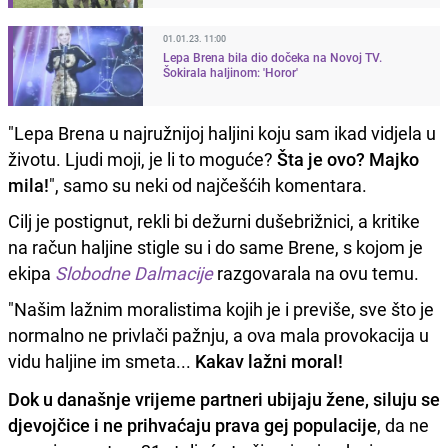
01.01.23. 11:00
Lepa Brena bila dio dočeka na Novoj TV.
Šokirala haljinom: 'Horor'
"Lepa Brena u najružnijoj haljini koju sam ikad vidjela u
životu. Ljudi moji, je li to moguće?
Šta je ovo? Majko
mila!
", samo su neki od najčešćih komentara.
Cilj je postignut, rekli bi dežurni dušebrižnici, a kritike
na račun haljine stigle su i do same Brene, s kojom je
ekipa
Slobodne Dalmacije
razgovarala na ovu temu.
"Našim lažnim moralistima kojih je i previše, sve što je
normalno ne privlači pažnju, a ova mala provokacija u
vidu haljine im smeta...
Kakav lažni moral!
Dok u današnje vrijeme partneri ubijaju žene, siluju se
djevojčice i ne prihvaćaju prava gej populacije
, da ne