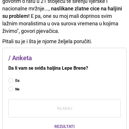
govorim o ratu u 21 stoljeću te širenju vjerske i
nacionalne mržnje...,
naslikane zlatne cice na haljini
su problem!
E pa, one su moj mali doprinos svim
lažnim moralistima u ova surova vremena u kojima
živimo", govori pjevačica.
Pitali su je i šta je njome željela poručiti.
/
Anketa
Da li vam se sviđa haljina Lepe Brene?
Da
Ne
GLASAJ
REZULTATI