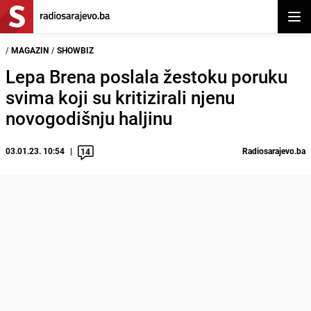
Otvor
/
MAGAZIN
/
SHOWBIZ
Lepa Brena poslala žestoku poruku
svima koji su kritizirali njenu
novogodišnju haljinu
03.01.23. 10:54
Radiosarajevo.ba
14