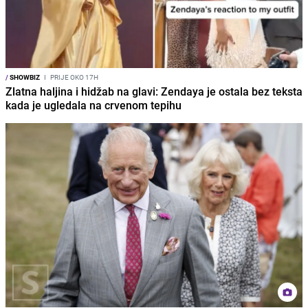
/
SHOWBIZ
I
PRIJE OKO 17H
Zlatna haljina i hidžab na glavi: Zendaya je ostala bez teksta
kada je ugledala na crvenom tepihu