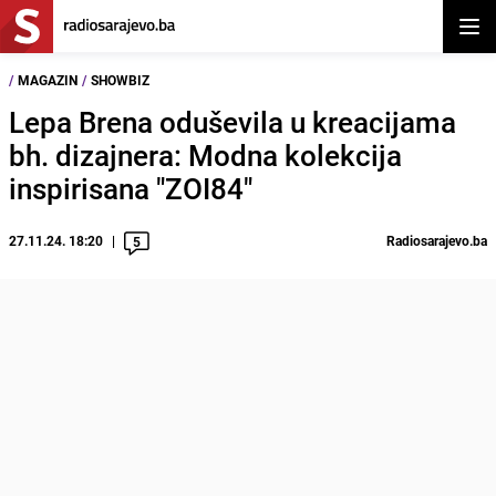
Otvor
/
MAGAZIN
/
SHOWBIZ
Lepa Brena oduševila u kreacijama
bh. dizajnera: Modna kolekcija
inspirisana "ZOI84"
27.11.24. 18:20
Radiosarajevo.ba
5