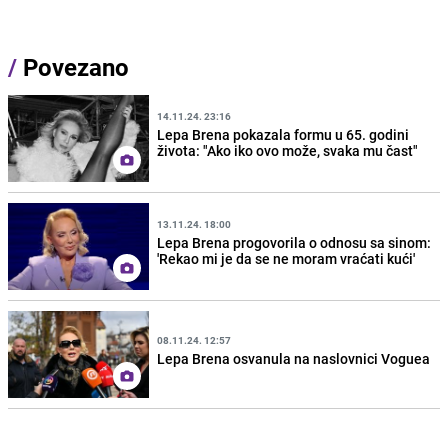
/
Povezano
14.11.24. 23:16
Lepa Brena pokazala formu u 65. godini
života: "Ako iko ovo može, svaka mu čast"
13.11.24. 18:00
Lepa Brena progovorila o odnosu sa sinom:
'Rekao mi je da se ne moram vraćati kući'
08.11.24. 12:57
Lepa Brena osvanula na naslovnici Voguea