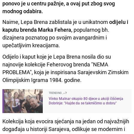
ponovo je u centru pažnje, a ovaj put zbog svog
modnog odabira.
Naime, Lepa Brena zablistala je u unikatnom
odijelu i
kaputu brenda Marka Fehera,
popularnog bh.
dizajnera poznatog po svojim avangardnim i
upečatljivim kreacijama.
Odijelo i kaput koje je Lepa Brena nosila dio su
najnovije kolekcije Feherovog brenda "NEMA
PROBLEMA", koja je inspirisana Sarajevskim Zimskim
Olimpijskim Igrama 1984. godine.
TRENDING
Vinko Malnar okupio 80 djece u akciji čišćenja
Dobrinje: "Hajde da se takmičimo u dobru"
Kolekcija koja evocira sjećanja na jedan od najvažnijih
događaja u historiji Sarajeva, odlikuje se modernim i