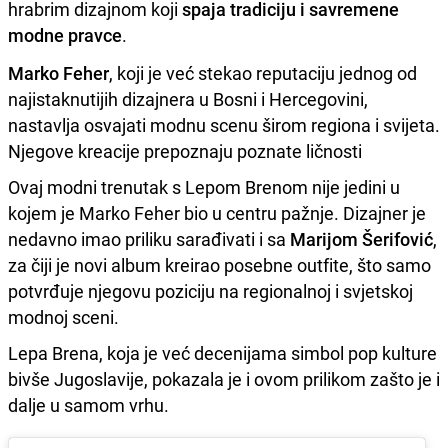
hrabrim dizajnom koji
spaja tradiciju i savremene
modne pravce
.
Marko Feher
, koji je već stekao reputaciju jednog od
najistaknutijih dizajnera u Bosni i Hercegovini,
nastavlja osvajati modnu scenu širom regiona i svijeta.
Njegove kreacije prepoznaju poznate ličnosti
Ovaj modni trenutak s Lepom Brenom nije jedini u
kojem je Marko Feher bio u centru pažnje. Dizajner je
nedavno imao priliku sarađivati i sa
Marijom Šerifović
,
za čiji je novi album kreirao posebne outfite, što samo
potvrđuje njegovu poziciju na regionalnoj i svjetskoj
modnoj sceni.
Lepa Brena, koja je već decenijama simbol pop kulture
bivše Jugoslavije, pokazala je i ovom prilikom zašto je i
dalje u samom vrhu.