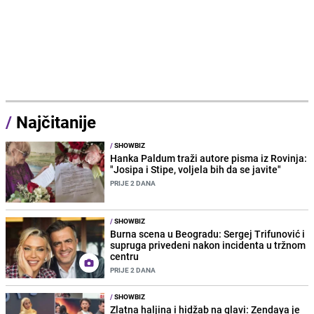
/
Najčitanije
/
SHOWBIZ
Hanka Paldum traži autore pisma iz Rovinja:
"Josipa i Stipe, voljela bih da se javite"
PRIJE 2 DANA
/
SHOWBIZ
Burna scena u Beogradu: Sergej Trifunović i
supruga privedeni nakon incidenta u tržnom
centru
PRIJE 2 DANA
/
SHOWBIZ
Zlatna haljina i hidžab na glavi: Zendaya je