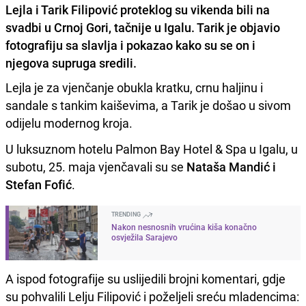
Lejla i Tarik Filipović proteklog su vikenda bili na
svadbi u Crnoj Gori, tačnije u Igalu. Tarik je objavio
fotografiju sa slavlja i pokazao kako su se on i
njegova supruga sredili.
Lejla je za vjenčanje obukla kratku, crnu haljinu i
sandale s tankim kaiševima, a Tarik je došao u sivom
odijelu modernog kroja.
U luksuznom hotelu Palmon Bay Hotel & Spa u Igalu, u
subotu, 25. maja vjenčavali su se
Nataša Mandić i
Stefan Fofić
.
TRENDING
Nakon nesnosnih vrućina kiša konačno
osvježila Sarajevo
A ispod fotografije su uslijedili brojni komentari, gdje
su pohvalili Lelju Filipović i poželjeli sreću mladencima: