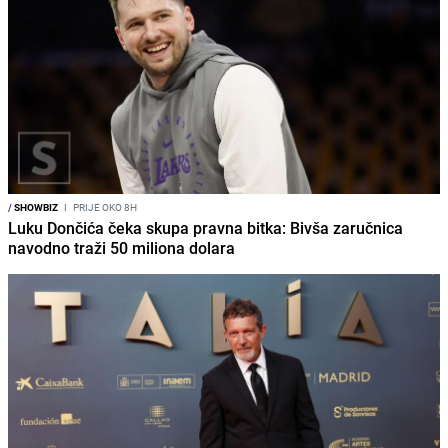
/
SHOWBIZ
I
PRIJE OKO 8H
Luku Dončića čeka skupa pravna bitka: Bivša zaručnica
navodno traži 50 miliona dolara