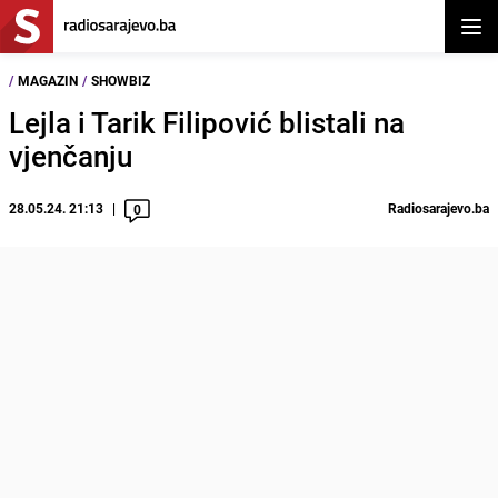
Otvor
/
MAGAZIN
/
SHOWBIZ
Lejla i Tarik Filipović blistali na
vjenčanju
28.05.24. 21:13
Radiosarajevo.ba
0