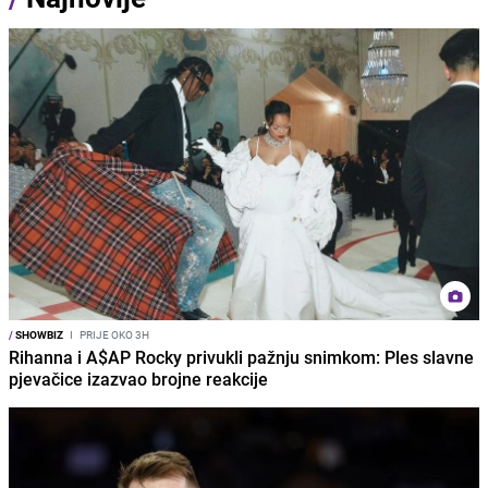
/
SHOWBIZ
I
PRIJE OKO 3H
Rihanna i A$AP Rocky privukli pažnju snimkom: Ples slavne
pjevačice izazvao brojne reakcije