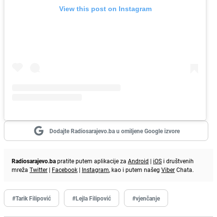
View this post on Instagram
Dodajte Radiosarajevo.ba u omiljene Google izvore
Radiosarajevo.ba
pratite putem aplikacije za
Android
|
iOS
i društvenih
mreža
Twitter
|
Facebook
|
Instagram
, kao i putem našeg
Viber
Chata.
#Tarik Filipović
#Lejla Filipović
#vjenčanje