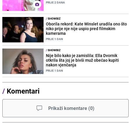
PRIJE 2 DANA
/
SHOWBIZ
Oborila rekord: Kate Winslet uradila ono što
niko prije nje nije uspio pred filmskim
kamerama
PRIJE 1 DAN
/
SHOWBIZ
Nije bilo kako je zamislila: Ella Dvornik
otkrila šta joj je bivši muž obećao kupiti
nakon vjenčanja
PRIJE 1 DAN
/
Komentari
Prikaži komentare
(
0
)