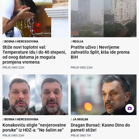
/
BOSNA I HERCEGOVINA
/
REGIJA
Stiže novi toplotni val:
Pratite uživo | Nevrijeme
Temperature idu i do 40 stepeni,
zahvatilo Split, kiša ide prema
od ovog datuma je moguća
BiH
promjena vremena
PRIJE OKO 22H
PRIJE OKO 22H
/
BOSNA I HERCEGOVINA
/
JA MISLIM
Konakoviću stigle "nevjerovatne
Dragan Bursać: Kasno Dino do
poruke" iz HDZ-a: "Ne šalim se"
pameti stiže!
PRIJE OKO 23H
PRIJE OKO 7H