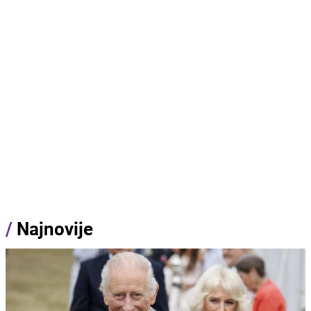
/
Najnovije