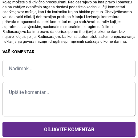
kojeg možete biti krivično procesuirani. Radiosarajevo.ba ima pravo i obavezu
da na zahtjev zvaničnih organa dostavi podatke o korisniku čiji komentari
sadrže govor mržnje, kao i da korisniku trajno blokira pristup. Obaviještavamo
vas da svaki čitatelj dobrovoljno pristupa čitanju i kreiranju komentara i
prihvata mogućnost da neki komentari mogu sadržavati narativ koji je u
suprotnosti sa vjerskim, nacionalnim, moralnim i drugim načelima.
Radiosarajevo.ba ima pravo da obriše sporne ili prijavljene komentare bez
najave i objašnjenja. Radiosarajevo.ba koristi automatski sistem prepoznavanja
i uklanjanja govora mržnje i drugih neprimjerenih sadržaja u komentarima.
VAŠ KOMENTAR
OBJAVITE KOMENTAR