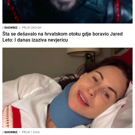
/
SHOWBIZ
I
PRIJE OKO 6H
Šta se dešavalo na hrvatskom otoku gdje boravio Jared
Leto: I danas izaziva nevjericu
/
SHOWBIZ
I
PRIJE 1 DAN