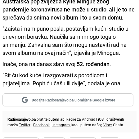
Australska pop zvijezda
Kylie Mingue
zbog
pandemije koronavirusa ne može u studio, ali je to ne
sprečava da snima novi album i to u svom domu.
"Zaista imam puno posla, postavljam kućni studio u
dnevnom boravku. Naučila sam mnogo toga o
snimanju. Zahvalna sam što mogu nastaviti rad na
svom albumu na ovaj način", izjavila je Minogue.
Inače, ona na danas slavi svoj
52. rođendan
.
"Bit ću kod kuće i razgovarati s porodicom i
prijateljima. Popit ću čašu ili dvije", dodala je ona.
Dodajte Radiosarajevo.ba u omiljene Google izvore
Radiosarajevo.ba
pratite putem aplikacije za
Android
|
iOS
i društvenih
mreža
Twitter
|
Facebook
|
Instagram
, kao i putem našeg
Viber
Chata.