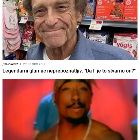
/
SHOWBIZ
I
PRIJE OKO 20H
Legendarni glumac neprepoznatljiv: "Da li je to stvarno on?"