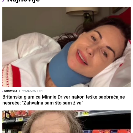
/
SHOWBIZ
I
PRIJE OKO 17H
Britanska glumica Minnie Driver nakon teške saobraćajne
nesreće: "Zahvalna sam što sam živa"