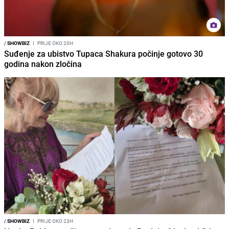
/
SHOWBIZ
I
PRIJE OKO 20H
Suđenje za ubistvo Tupaca Shakura počinje gotovo 30
godina nakon zločina
/
SHOWBIZ
I
PRIJE OKO 23H