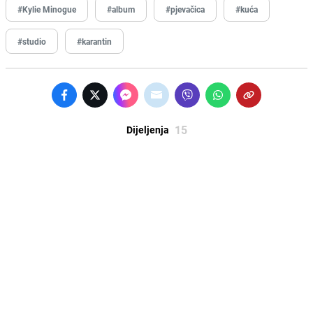
#Kylie Minogue
#album
#pjevačica
#kuća
#studio
#karantin
15
Dijeljenja