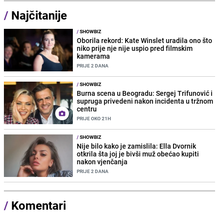
/
Najčitanije
/
SHOWBIZ
Oborila rekord: Kate Winslet uradila ono što
niko prije nje nije uspio pred filmskim
kamerama
PRIJE 2 DANA
/
SHOWBIZ
Burna scena u Beogradu: Sergej Trifunović i
supruga privedeni nakon incidenta u tržnom
centru
PRIJE OKO 21H
/
SHOWBIZ
Nije bilo kako je zamislila: Ella Dvornik
otkrila šta joj je bivši muž obećao kupiti
nakon vjenčanja
PRIJE 2 DANA
/
Komentari