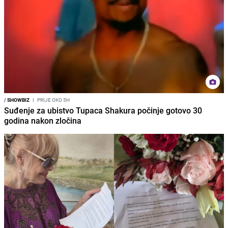
/
SHOWBIZ
I
PRIJE OKO 5H
Suđenje za ubistvo Tupaca Shakura počinje gotovo 30
godina nakon zločina