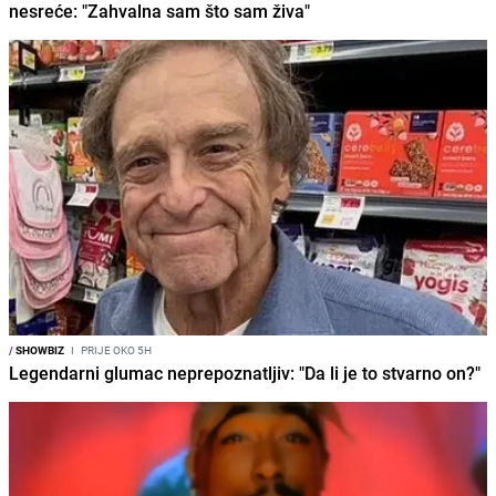
nesreće: "Zahvalna sam što sam živa"
/
SHOWBIZ
I
PRIJE OKO 5H
Legendarni glumac neprepoznatljiv: "Da li je to stvarno on?"