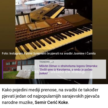
Foto: Instagram: Fatmir Sulejmani će pjevati na svadbi Jasmine i Ćamila
TRENDING
Milutin Dimac o strahotama logora Omarska:
"Došli smo iz Keraterma, a onda je počeo
pakao"
Kako pojedini mediji prenose, na svadbi će također
pjevati jedan od najpopularnijih sarajevskih pjevača
narodne muzike,
Semir Cerić Koke
.