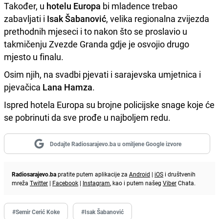
Također, u
hotelu Europa
bi mladence trebao
zabavljati i
Isak Šabanović
, velika regionalna zvijezda
prethodnih mjeseci i to nakon što se proslavio u
takmičenju Zvezde Granda gdje je osvojio drugo
mjesto u finalu.
Osim njih, na svadbi pjevati i sarajevska umjetnica i
pjevačica
Lana Hamza
.
Ispred hotela Europa su brojne policijske snage koje će
se pobrinuti da sve prođe u najboljem redu.
Dodajte Radiosarajevo.ba u omiljene Google izvore
Radiosarajevo.ba
pratite putem aplikacije za
Android
|
iOS
i društvenih
mreža
Twitter
|
Facebook
|
Instagram
, kao i putem našeg
Viber
Chata.
#Semir Cerić Koke
#Isak Šabanović