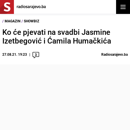
Otvor
/
MAGAZIN
/
SHOWBIZ
Ko će pjevati na svadbi Jasmine
Izetbegović i Ćamila Humačkića
27.08.21. 19:23
Radiosarajevo.ba
3