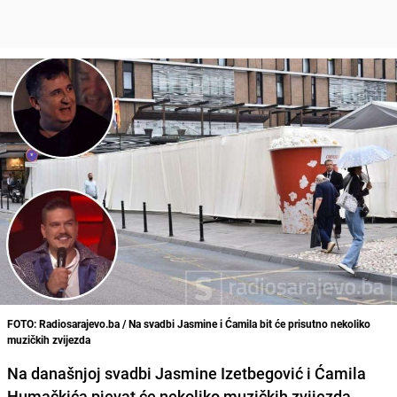
FOTO: Radiosarajevo.ba / Na svadbi Jasmine i Ćamila bit će prisutno nekoliko
muzičkih zvijezda
Na današnjoj svadbi
Jasmine Izetbegović
i
Ćamila
Humačkića
pjevat će nekoliko muzičkih zvijezda.