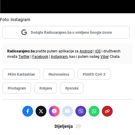
Foto: Instagram
Dodajte Radiosarajevo.ba u omiljene Google izvore
Radiosarajevo.ba
pratite putem aplikacije za
Android
|
iOS
i društvenih
mreža
Twitter
|
Facebook
|
Instagram
, kao i putem našeg
Viber
Chata.
#Kim Kardashian
#koronavirus
#SARS-CoV-2
#Instagram
#objava
#poruka
29
Dijeljenja