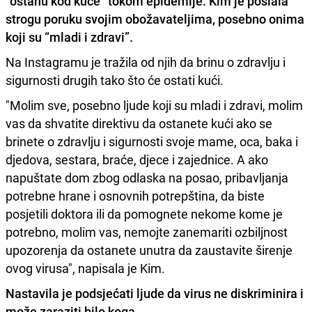
“ostanu kod kuće” tokom epidemije. Kim je poslala
strogu poruku svojim obožavateljima, posebno onima
koji su “mladi i zdravi”.
Na Instagramu je tražila od njih da brinu o zdravlju i
sigurnosti drugih tako što će ostati kući.
"Molim sve, posebno ljude koji su mladi i zdravi, molim
vas da shvatite direktivu da ostanete kući ako se
brinete o zdravlju i sigurnosti svoje mame, oca, baka i
djedova, sestara, braće, djece i zajednice. A ako
napuštate dom zbog odlaska na posao, pribavljanja
potrebne hrane i osnovnih potrepština, da biste
posjetili doktora ili da pomognete nekome kome je
potrebno, molim vas, nemojte zanemariti ozbiljnost
upozorenja da ostanete unutra da zaustavite širenje
ovog virusa", napisala je Kim.
Nastavila je podsjećati ljude da virus ne diskriminira i
može zaraziti bilo koga.