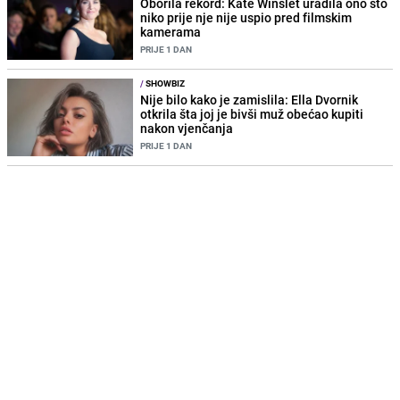
Oborila rekord: Kate Winslet uradila ono što
niko prije nje nije uspio pred filmskim
kamerama
PRIJE 1 DAN
/
SHOWBIZ
Nije bilo kako je zamislila: Ella Dvornik
otkrila šta joj je bivši muž obećao kupiti
nakon vjenčanja
PRIJE 1 DAN