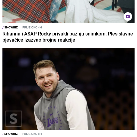
/
SHOWBIZ
I
PRIJE OKO 4H
Rihanna i A$AP Rocky privukli pažnju snimkom: Ples slavne
pjevačice izazvao brojne reakcije
/
SHOWBIZ
I
PRIJE OKO 8H