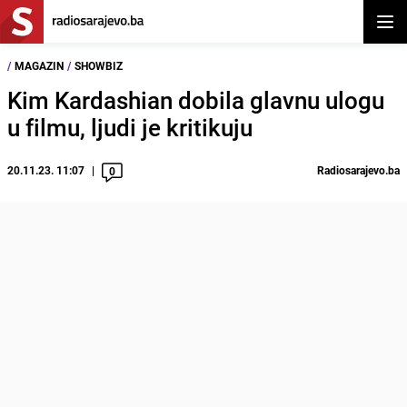
Otvor
/
MAGAZIN
/
SHOWBIZ
Kim Kardashian dobila glavnu ulogu
u filmu, ljudi je kritikuju
20.11.23. 11:07
Radiosarajevo.ba
0