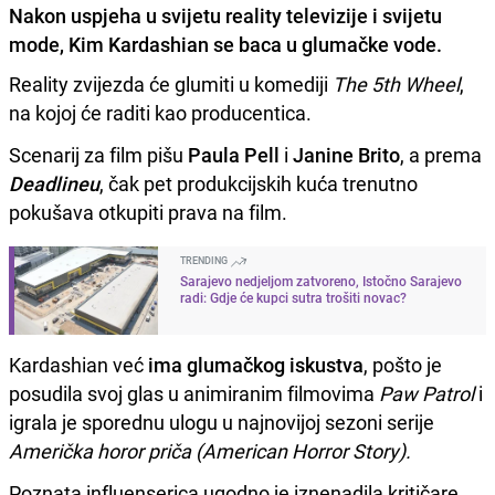
Nakon uspjeha u svijetu reality televizije i svijetu
mode, Kim Kardashian se baca u glumačke vode.
Reality zvijezda će glumiti u komediji
The 5th Wheel
,
na kojoj će raditi kao producentica.
Scenarij za film pišu
Paula Pell
i
Janine Brito
, a prema
Deadlineu
, čak pet produkcijskih kuća trenutno
pokušava otkupiti prava na film.
TRENDING
Sarajevo nedjeljom zatvoreno, Istočno Sarajevo
radi: Gdje će kupci sutra trošiti novac?
Kardashian već
ima glumačkog iskustva
, pošto je
posudila svoj glas u animiranim filmovima
Paw Patrol
i
igrala je sporednu ulogu u najnovijoj sezoni serije
Američka horor priča (American Horror Story).
Poznata influenserica ugodno je iznenadila kritičare