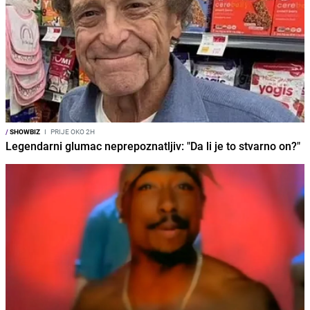
/
SHOWBIZ
I
PRIJE OKO 2H
Legendarni glumac neprepoznatljiv: "Da li je to stvarno on?"