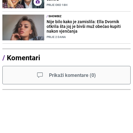
PRIJE OKO 18H
/
SHOWBIZ
Nije bilo kako je zamislila: Ella Dvornik
otkrila šta joj je bivši muž obećao kupiti
nakon vjenčanja
PRIJE 2 DANA
/
Komentari
Prikaži komentare
(
0
)