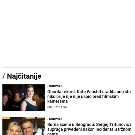
/
Najčitanije
/
SHOWBIZ
Oborila rekord: Kate Winslet uradila ono što
niko prije nje nije uspio pred filmskim
kamerama
PRIJE 2 DANA
/
SHOWBIZ
Burna scena u Beogradu: Sergej Trifunović i
supruga privedeni nakon incidenta u tržnom
centru