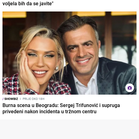
voljela bih da se javite"
/
SHOWBIZ
I
PRIJE OKO 18H
Burna scena u Beogradu: Sergej Trifunović i supruga
privedeni nakon incidenta u tržnom centru