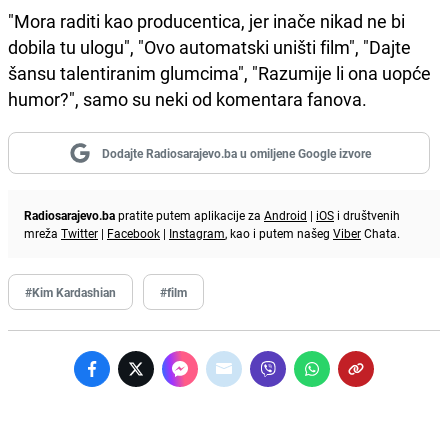
"Mora raditi kao producentica, jer inače nikad ne bi
dobila tu ulogu", "Ovo automatski uništi film", "Dajte
šansu talentiranim glumcima", "Razumije li ona uopće
humor?", samo su neki od komentara fanova.
Dodajte Radiosarajevo.ba u omiljene Google izvore
Radiosarajevo.ba
pratite putem aplikacije za
Android
|
iOS
i društvenih
mreža
Twitter
|
Facebook
|
Instagram
, kao i putem našeg
Viber
Chata.
#Kim Kardashian
#film