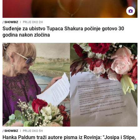
/
SHOWBIZ
I
PRIJE OKO 2H
Suđenje za ubistvo Tupaca Shakura počinje gotovo 30
godina nakon zločina
/
SHOWBIZ
I
PRIJE OKO 5H
Hanka Paldum traži autore pisma iz Rovinja: "Josipa i Stipe,