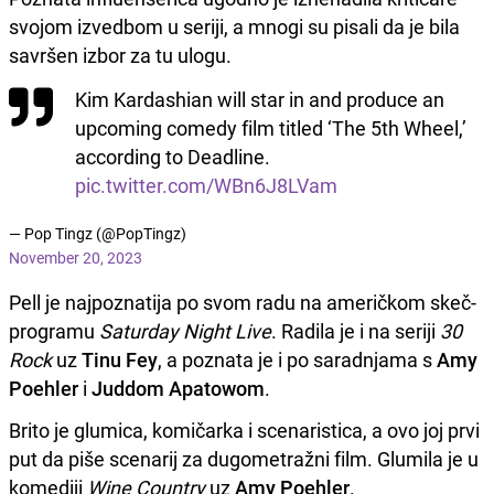
svojom izvedbom u seriji, a mnogi su pisali da je bila
savršen izbor za tu ulogu.
Kim Kardashian will star in and produce an
upcoming comedy film titled ‘The 5th Wheel,’
according to Deadline.
pic.twitter.com/WBn6J8LVam
— Pop Tingz (@PopTingz)
November 20, 2023
Pell je najpoznatija po svom radu na američkom skeč-
programu
Saturday Night Live
. Radila je i na seriji
30
Rock
uz
Tinu Fey
, a poznata je i po saradnjama s
Amy
Poehler
i
Juddom Apatowom
.
Brito je glumica, komičarka i scenaristica, a ovo joj prvi
put da piše scenarij za dugometražni film. Glumila je u
komediji
Wine Country
uz
Amy Poehler
.