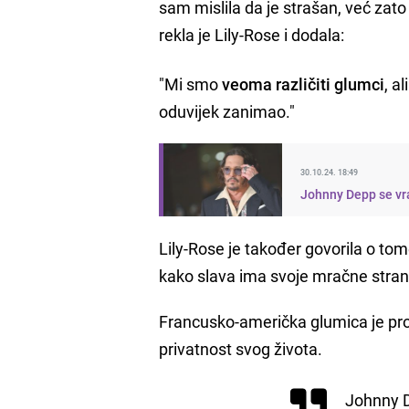
sam mislila da je strašan, već zato š
rekla je Lily-Rose i dodala:
"Mi smo
veoma različiti glumci
, a
oduvijek zanimao."
30.10.24. 18:49
Johnny Depp se vr
Lily-Rose je također govorila o to
kako slava ima svoje mračne stran
Francusko-američka glumica je pr
privatnost svog života.
Johnny D