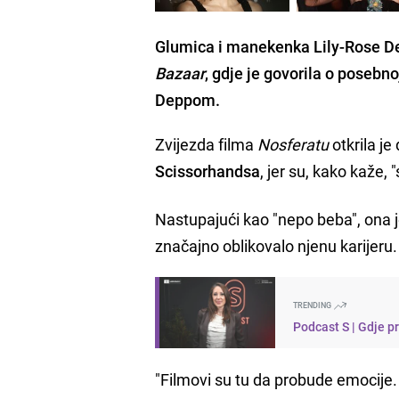
Glumica i manekenka Lily-Rose De
Bazaar
, gdje je govorila o pose
Deppom.
Zvijezda filma
Nosferatu
otkrila je
Scissorhandsa
, jer su, kako kaže, "
Nastupajući kao "nepo beba", ona j
značajno oblikovalo njenu karijeru.
TRENDING
Podcast S | Gdje p
"Filmovi su tu da probude emocije