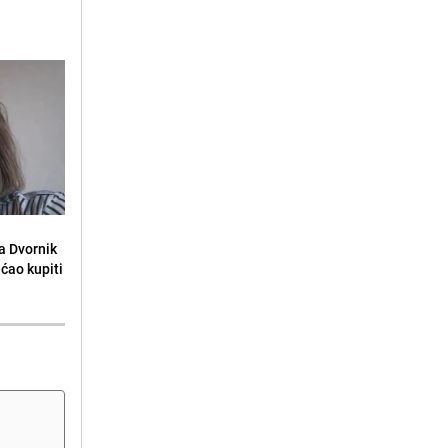
la Dvornik
ećao kupiti