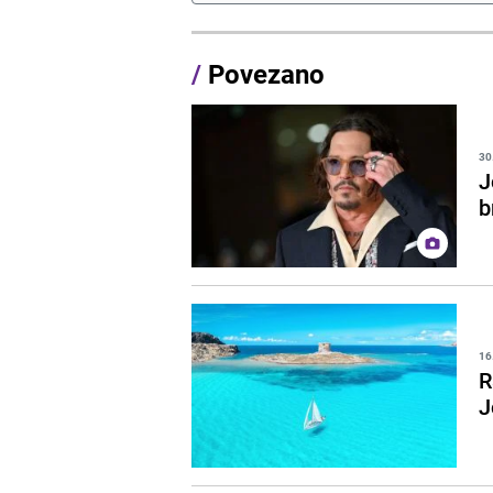
/
Povezano
30
J
b
16
R
J