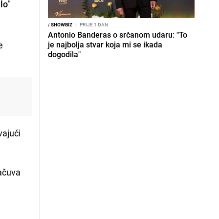
lo
"
/
SHOWBIZ
I
PRIJE 1 DAN
Antonio Banderas o srčanom udaru: "To
e
je najbolja stvar koja mi se ikada
dogodila"
vajući
sačuva