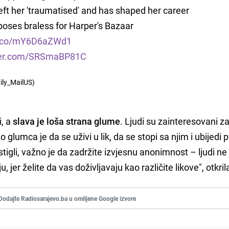
eft her 'traumatised' and has shaped her career
 poses braless for Harper's Bazaar
/t.co/mY6D6aZWd1
tter.com/SRSmaBP81C
ily_MailUS)
i, a
slava je loša strana glume
. Ljudi su zainteresovani za
 glumca je da se uživi u lik, da se stopi sa njim i ubijedi 
ostigli, važno je da zadržite izvjesnu anonimnost – ljudi ne 
 jer želite da vas doživljavaju kao različite likove", otkrila
Dodajte Radiosarajevo.ba u omiljene Google izvore