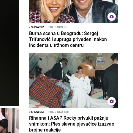
/
SHOWBIZ
I
PRIJE OKO 5H
Burna scena u Beogradu: Sergej
Trifunović i supruga privedeni nakon
incidenta u tržnom centru
/
SHOWBIZ
I
PRIJE OKO 12H
Rihanna i A$AP Rocky privukli pažnju
snimkom: Ples slavne pjevačice izazvao
brojne reakcije