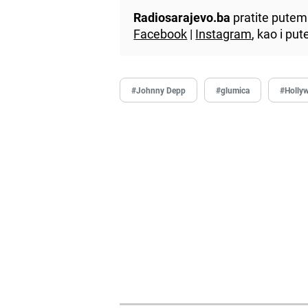
Radiosarajevo.ba
pratite putem 
Facebook
|
Instagram
, kao i p
#Johnny Depp
#glumica
#Holly