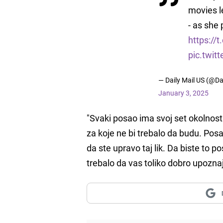
movies l
- as she
https:/
pic.twi
— Daily Mail US (@Da
January 3, 2025
"Svaki posao ima svoj set okolnost
za koje ne bi trebalo da budu. Posao
da ste upravo taj lik. Da biste to p
trebalo da vas toliko dobro upoznaju,