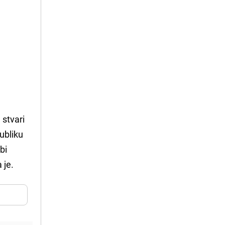
 stvari
publiku
bi
 je.