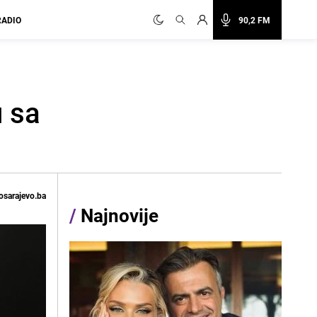
RADIO
90,2 FM
u sa
osarajevo.ba
/
Najnovije