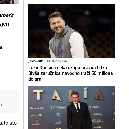
rper’s
nyjem
a
/
SHOWBIZ
I
PRIJE OKO 16H
Luku Dončića čeka skupa pravna bitka:
Bivša zaručnica navodno traži 50 miliona
dolara
j?
zato što