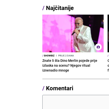
/
Najčitanije
/
SHOWBIZ
I
PRIJE 2 DANA
/
Znate li šta Dino Merlin pojede prije
izlaska na scenu? Njegov ritual
o
iznenadio mnoge
/
Komentari