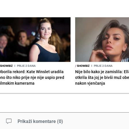
SHOWBIZ
I
PRIJE 2 DANA
/
SHOWBIZ
I
PRIJE 2 DANA
Oborila rekord: Kate Winslet uradila
Nije bilo kako je zamislila: El
no što niko prije nje nije uspio pred
otkrila šta joj je bivši muž ob
filmskim kamerama
nakon vjenčanja
Prikaži komentare
(
0
)