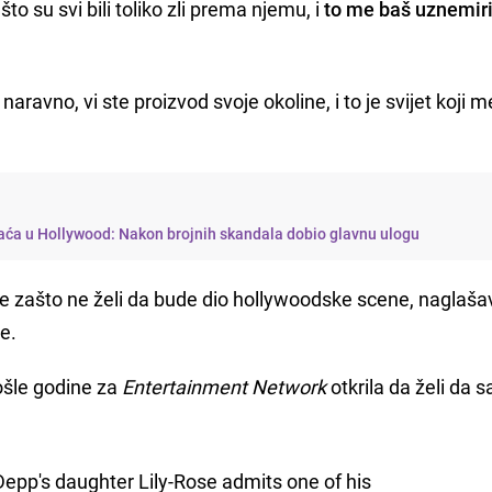
to su svi bili toliko zli prema njemu, i
to me baš uznemiri
li naravno, vi ste proizvod svoje okoline, i to je svijet koji m
aća u Hollywood: Nakon brojnih skandala dobio glavnu ulogu
me zašto ne želi da bude dio hollywoodske scene, naglaša
e.
ošle godine za
Entertainment Network
otkrila da želi da 
epp's daughter Lily-Rose admits one of his