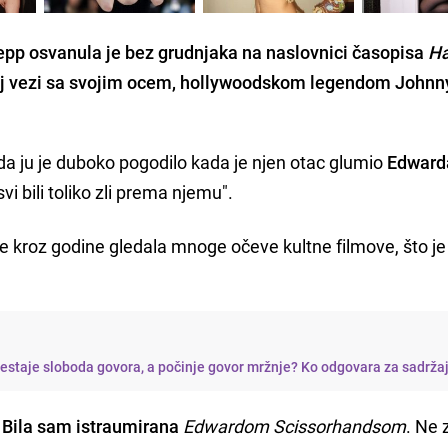
pp osvanula je bez grudnjaka na naslovnici časopisa
Ha
bnoj vezi sa svojim ocem, hollywoodskom legendom John
 da ju je duboko pogodilo kada je njen otac glumio
Edward
svi bili toliko zli prema njemu".
e kroz godine gledala mnoge očeve kultne filmove, što je
restaje sloboda govora, a počinje govor mržnje? Ko odgovara za sadrža
.
Bila sam istraumirana
Edwardom Scissorhandsom
. Ne 