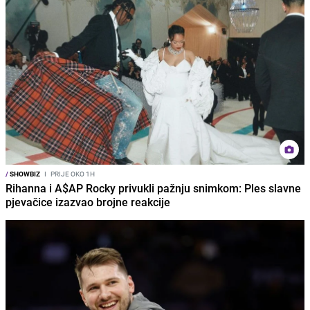
/
SHOWBIZ
I
PRIJE OKO 1H
Rihanna i A$AP Rocky privukli pažnju snimkom: Ples slavne
pjevačice izazvao brojne reakcije