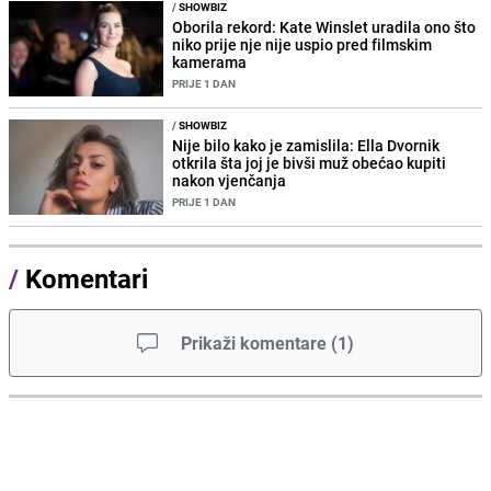
/
SHOWBIZ
Oborila rekord: Kate Winslet uradila ono što
niko prije nje nije uspio pred filmskim
kamerama
PRIJE 1 DAN
/
SHOWBIZ
Nije bilo kako je zamislila: Ella Dvornik
otkrila šta joj je bivši muž obećao kupiti
nakon vjenčanja
PRIJE 1 DAN
/
Komentari
Prikaži komentare
(
1
)