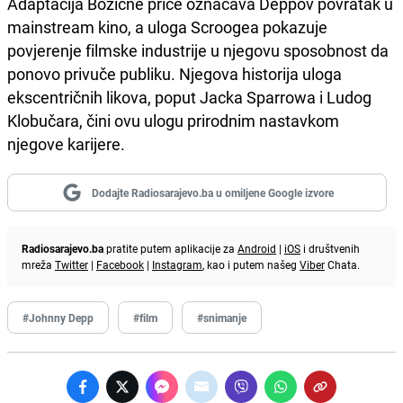
Adaptacija Božićne priče označava Deppov povratak u
mainstream kino, a uloga Scroogea pokazuje
povjerenje filmske industrije u njegovu sposobnost da
ponovo privuče publiku. Njegova historija uloga
ekscentričnih likova, poput Jacka Sparrowa i Ludog
Klobučara, čini ovu ulogu prirodnim nastavkom
njegove karijere.
Dodajte Radiosarajevo.ba u omiljene Google izvore
Radiosarajevo.ba
pratite putem aplikacije za
Android
|
iOS
i društvenih
mreža
Twitter
|
Facebook
|
Instagram
, kao i putem našeg
Viber
Chata.
#Johnny Depp
#film
#snimanje