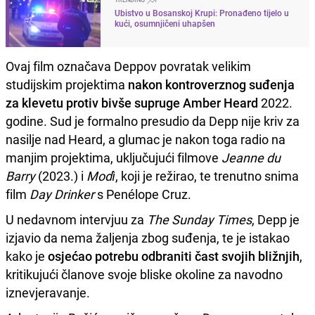
Ubistvo u Bosanskoj Krupi: Pronađeno tijelo u
kući, osumnjičeni uhapšen
Ovaj film označava Deppov povratak velikim
studijskim projektima
nakon kontroverznog suđenja
za klevetu protiv bivše supruge Amber Heard
2022.
godine. Sud je formalno presudio da Depp nije kriv za
nasilje nad Heard, a glumac je nakon toga radio na
manjim projektima, uključujući filmove
Jeanne du
Barry
(2023.) i
Modì
, koji je režirao, te trenutno snima
film
Day Drinker
s Penélope Cruz.
U nedavnom intervjuu za
The Sunday Times
, Depp je
izjavio da nema žaljenja zbog suđenja, te je istakao
kako je
osjećao potrebu odbraniti čast svojih bližnjih
,
kritikujući članove svoje bliske okoline za navodno
iznevjeravanje.