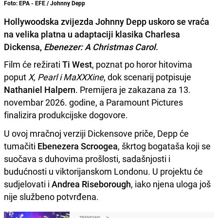
Foto: EPA - EFE / Johnny Depp
Hollywoodska zvijezda Johnny Depp uskoro se vraća
na velika platna u adaptaciji klasika Charlesa
Dickensa,
Ebenezer: A Christmas Carol
.
Film će režirati
Ti West
, poznat po horor hitovima
poput
X, Pearl i MaXXXine
, dok scenarij potpisuje
Nathaniel Halpern
. Premijera je zakazana za 13.
novembar 2026. godine, a Paramount Pictures
finalizira produkcijske dogovore.
U ovoj mračnoj verziji Dickensove priče, Depp će
tumačiti
Ebenezera Scroogea
, škrtog bogataša koji se
suočava s duhovima prošlosti, sadašnjosti i
budućnosti u viktorijanskom Londonu. U projektu će
sudjelovati i
Andrea Riseborough
, iako njena uloga još
nije službeno potvrđena.
TRENDING