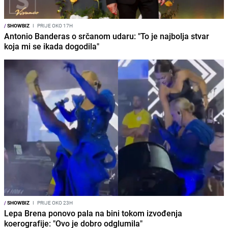
/
SHOWBIZ
I
PRIJE OKO 17H
Antonio Banderas o srčanom udaru: "To je najbolja stvar
koja mi se ikada dogodila"
/
SHOWBIZ
I
PRIJE OKO 23H
Lepa Brena ponovo pala na bini tokom izvođenja
koerografije: "Ovo je dobro odglumila"