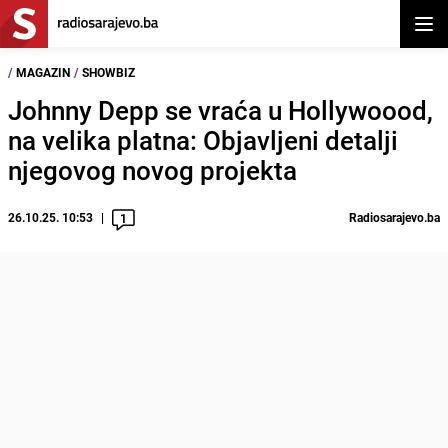
Otvor
/
MAGAZIN
/
SHOWBIZ
Johnny Depp se vraća u Hollywoood,
na velika platna: Objavljeni detalji
njegovog novog projekta
26.10.25. 10:53
Radiosarajevo.ba
1