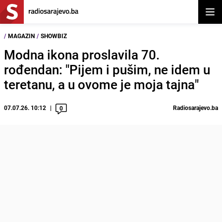
Otvor
/
MAGAZIN
/
SHOWBIZ
Modna ikona proslavila 70.
rođendan: "Pijem i pušim, ne idem u
teretanu, a u ovome je moja tajna"
07.07.26. 10:12
Radiosarajevo.ba
0