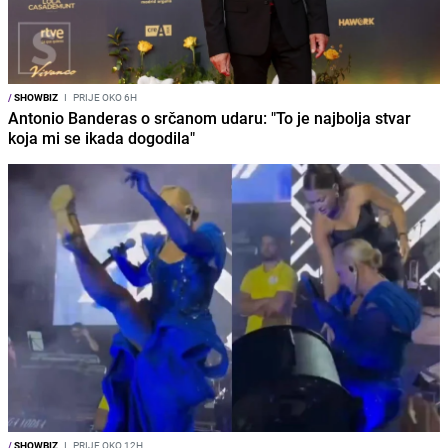
/
SHOWBIZ
I
PRIJE OKO 6H
Antonio Banderas o srčanom udaru: "To je najbolja stvar
koja mi se ikada dogodila"
/
SHOWBIZ
I
PRIJE OKO 12H