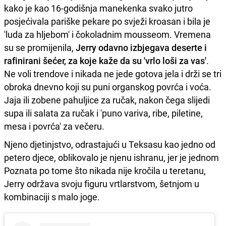
kako je kao 16-godišnja manekenka svako jutro
posjećivala pariške pekare po svježi kroasan i bila je
'luda za hljebom' i čokoladnim mousseom. Vremena
su se promijenila,
Jerry odavno izbjegava deserte i
rafinirani šećer, za koje kaže da su 'vrlo loši za vas'
.
Ne voli trendove i nikada ne jede gotova jela i drži se tri
obroka dnevno koji su puni organskog povrća i voća.
Jaja ili zobene pahuljice za ručak, nakon čega slijedi
supa ili salata za ručak i 'puno variva, ribe, piletine,
mesa i povrća' za večeru.
Njeno djetinjstvo, odrastajući u Teksasu kao jedno od
petero djece, oblikovalo je njenu ishranu, jer je jednom
Poznata po tome što nikada nije kročila u teretanu,
Jerry održava svoju figuru vrtlarstvom, šetnjom u
kombinaciji s malo joge.