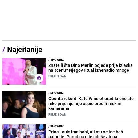
/
Najčitanije
/
SHOWBIZ
Znate li šta Dino Merlin pojede prije izlaska
na scenu? Njegov ritual iznenadio mnoge
PRIJE 1 DAN
/
SHOWBIZ
Oborila rekord: Kate Winslet uradila ono što
niko prije nje nije uspio pred filmskim
kamerama
PRIJE 1 DAN
/
SHOWBIZ
Princ Louis ima hobi, ali mu ne ide baš
najbolje: Porodica nije oduševljena