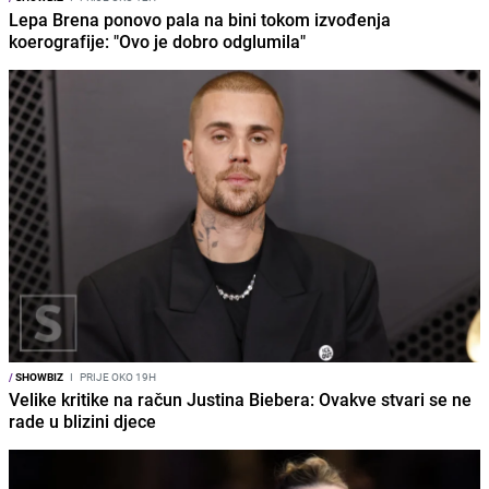
Lepa Brena ponovo pala na bini tokom izvođenja
koerografije: "Ovo je dobro odglumila"
/
SHOWBIZ
I
PRIJE OKO 19H
Velike kritike na račun Justina Biebera: Ovakve stvari se ne
rade u blizini djece