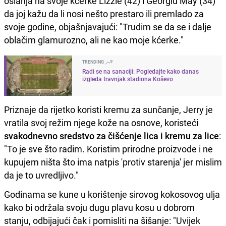
oslanja na svoje kćerke Lizzie (42) i Georgiu May (34)
da joj kažu da li nosi nešto prestaro ili premlado za
svoje godine, objašnjavajući: "Trudim se da se i dalje
oblačim glamurozno, ali ne kao moje kćerke."
TRENDING
Radi se na sanaciji: Pogledajte kako danas
izgleda travnjak stadiona Koševo
Priznaje da rijetko koristi kremu za sunčanje, Jerry je
vratila svoj režim njege kože na osnove, koristeći
svakodnevno sredstvo za čišćenje lica i kremu za lice
:
"To je sve što radim. Koristim prirodne proizvode i ne
kupujem ništa što ima natpis 'protiv starenja' jer mislim
da je to uvredljivo."
Godinama se kune u korištenje sirovog kokosovog ulja
kako bi održala svoju dugu plavu kosu u dobrom
stanju, odbijajući čak i pomisliti na šišanje: "Uvijek