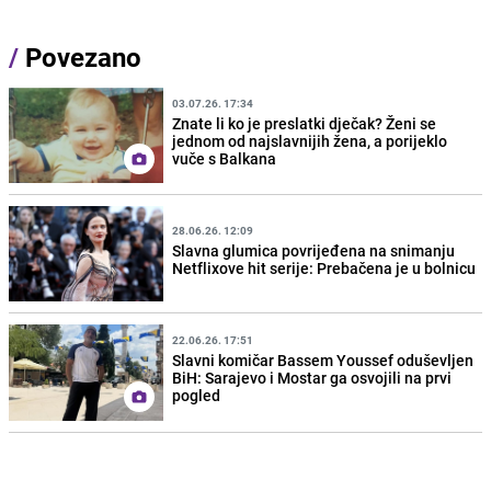
/
Povezano
03.07.26. 17:34
Znate li ko je preslatki dječak? Ženi se
jednom od najslavnijih žena, a porijeklo
vuče s Balkana
28.06.26. 12:09
Slavna glumica povrijeđena na snimanju
Netflixove hit serije: Prebačena je u bolnicu
22.06.26. 17:51
Slavni komičar Bassem Youssef oduševljen
BiH: Sarajevo i Mostar ga osvojili na prvi
pogled