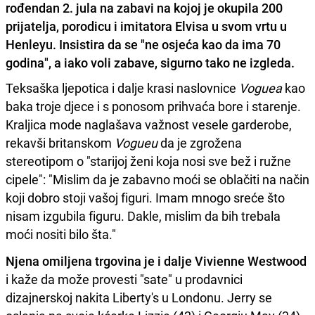
rođendan 2. jula na zabavi na kojoj je okupila 200
prijatelja, porodicu i imitatora Elvisa u svom vrtu u
Henleyu. Insistira da se "ne osjeća kao da ima 70
godina", a iako voli zabave, sigurno tako ne izgleda.
Teksaška ljepotica i dalje krasi naslovnice
Voguea
kao
baka troje djece i s ponosom prihvaća bore i starenje.
Kraljica mode naglašava važnost vesele garderobe,
rekavši britanskom
Vogueu
da je zgrožena
stereotipom o "starijoj ženi koja nosi sve bež i ružne
cipele": "Mislim da je zabavno moći se oblačiti na način
koji dobro stoji vašoj figuri. Imam mnogo sreće što
nisam izgubila figuru. Dakle, mislim da bih trebala
moći nositi bilo šta."
Njena omiljena trgovina je i dalje Vivienne Westwood
i kaže da može provesti "sate" u prodavnici
dizajnerskoj nakita Liberty's u Londonu. Jerry se