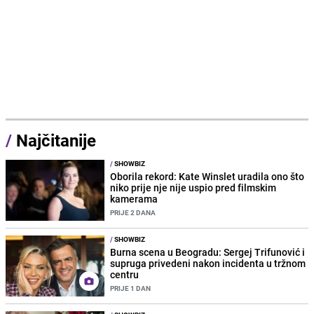
/
Najčitanije
/
SHOWBIZ
Oborila rekord: Kate Winslet uradila ono što
niko prije nje nije uspio pred filmskim
kamerama
PRIJE 2 DANA
/
SHOWBIZ
Burna scena u Beogradu: Sergej Trifunović i
supruga privedeni nakon incidenta u tržnom
centru
PRIJE 1 DAN