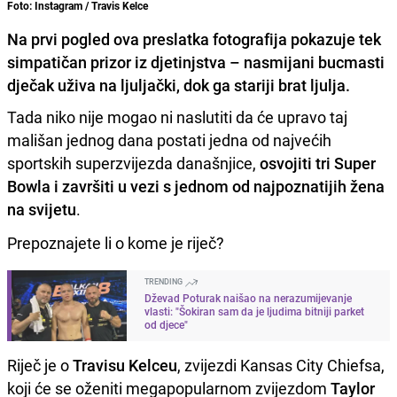
Foto: Instagram / Travis Kelce
Na prvi pogled ova preslatka fotografija pokazuje tek
simpatičan prizor iz djetinjstva – nasmijani bucmasti
dječak uživa na ljuljački, dok ga stariji brat ljulja.
Tada niko nije mogao ni naslutiti da će upravo taj
mališan jednog dana postati jedna od najvećih
sportskih superzvijezda današnjice,
osvojiti tri Super
Bowla i završiti u vezi s jednom od najpoznatijih žena
na svijetu
.
Prepoznajete li o kome je riječ?
TRENDING
Dževad Poturak naišao na nerazumijevanje
vlasti: "Šokiran sam da je ljudima bitniji parket
od djece"
Riječ je o
Travisu Kelceu
, zvijezdi Kansas City Chiefsa,
koji će se oženiti megapopularnom zvijezdom
Taylor