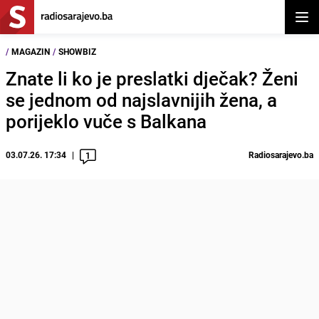
Otvor
/
MAGAZIN
/
SHOWBIZ
Znate li ko je preslatki dječak? Ženi
se jednom od najslavnijih žena, a
porijeklo vuče s Balkana
03.07.26. 17:34
Radiosarajevo.ba
1