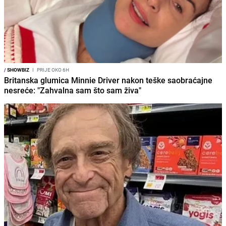
/
SHOWBIZ
I
PRIJE OKO 6H
Britanska glumica Minnie Driver nakon teške saobraćajne
nesreće: "Zahvalna sam što sam živa"