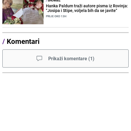
/
SHOWBIZ
Hanka Paldum traži autore pisma iz Rovinja:
"Josipa i Stipe, voljela bih da se javite"
PRIJE OKO 13H
/
Komentari
Prikaži komentare
(
1
)