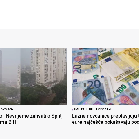
 OKO 20H
/
SVIJET
I
PRIJE OKO 23H
o | Nevrijeme zahvatilo Split,
Lažne novčanice preplavljuju t
ema BiH
eure najčešće pokušavaju podv