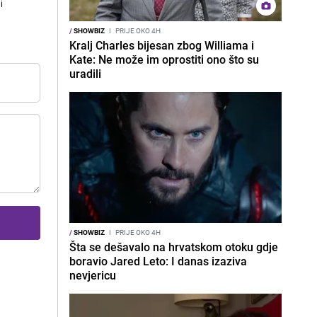
i
/
SHOWBIZ
I
PRIJE OKO 4H
Kralj Charles bijesan zbog Williama i
Kate: Ne može im oprostiti ono što su
uradili
/
SHOWBIZ
I
PRIJE OKO 4H
Šta se dešavalo na hrvatskom otoku gdje
boravio Jared Leto: I danas izaziva
nevjericu