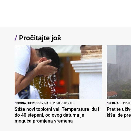
/
Pročitajte još
/
BOSNA I HERCEGOVINA
I
PRIJE OKO 21H
/
REGIJA
I
PRIJE
Stiže novi toplotni val: Temperature idu i
Pratite uživ
do 40 stepeni, od ovog datuma je
kiša ide pr
moguća promjena vremena