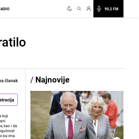
RADIO
90,2 FM
atilo
/
Najnovije
na članak
stracija
 koji
ani.
e, kao i da
mogućnost
vo.ba ima