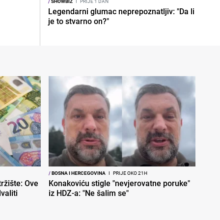
/
SHOWBIZ
I
PRIJE 1 DAN
Legendarni glumac neprepoznatljiv: "Da li
je to stvarno on?"
/
BOSNA I HERCEGOVINA
I
PRIJE OKO 21H
ržište: Ove
Konakoviću stigle "nevjerovatne poruke"
aliti
iz HDZ-a: "Ne šalim se"