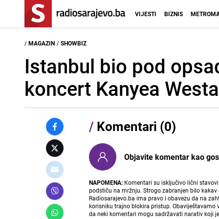
VIJESTI
BIZNIS
METROMA
/
MAGAZIN
/
SHOWBIZ
Istanbul bio pod opsa
koncert Kanyea Westa
/
Komentari (0)
Objavite komentar kao gost i
NAPOMENA:
Komentari su isključivo lični stavov
podstiču na mržnju. Strogo zabranjen bilo kakav 
Radiosarajevo.ba ima pravo i obavezu da na zahtj
korisniku trajno blokira pristup. Obaviještavamo 
da neki komentari mogu sadržavati narativ koji j