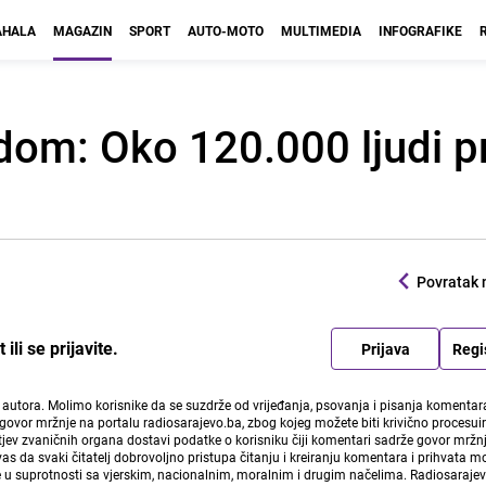
HALA
MAGAZIN
SPORT
AUTO-MOTO
MULTIMEDIA
INFOGRAFIKE
dom: Oko 120.000 ljudi pr
Povratak 
li se prijavite.
Prijava
Regi
i autora. Molimo korisnike da se suzdrže od vrijeđanja, psovanja i pisanja komentara
govor mržnje na portalu radiosarajevo.ba, zbog kojeg možete biti krivično procesuir
ev zvaničnih organa dostavi podatke o korisniku čiji komentari sadrže govor mržnj
vas da svaki čitatelj dobrovoljno pristupa čitanju i kreiranju komentara i prihvata 
e u suprotnosti sa vjerskim, nacionalnim, moralnim i drugim načelima. Radiosaraje