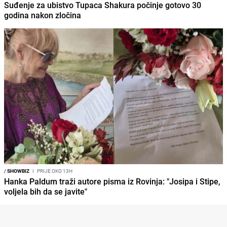
Suđenje za ubistvo Tupaca Shakura počinje gotovo 30
godina nakon zločina
/
SHOWBIZ
I
PRIJE OKO 13H
Hanka Paldum traži autore pisma iz Rovinja: "Josipa i Stipe,
voljela bih da se javite"