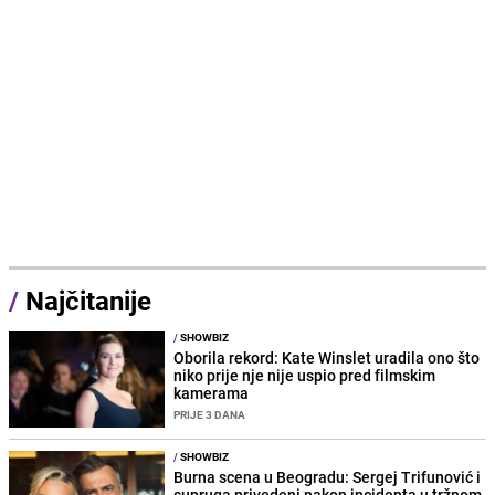
/
Najčitanije
/
SHOWBIZ
Oborila rekord: Kate Winslet uradila ono što
niko prije nje nije uspio pred filmskim
kamerama
PRIJE 3 DANA
/
SHOWBIZ
Burna scena u Beogradu: Sergej Trifunović i
supruga privedeni nakon incidenta u tržnom