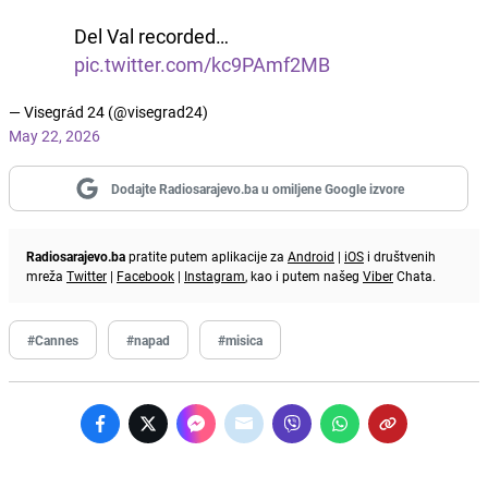
Del Val recorded…
pic.twitter.com/kc9PAmf2MB
— Visegrád 24 (@visegrad24)
May 22, 2026
Dodajte Radiosarajevo.ba u omiljene Google izvore
Radiosarajevo.ba
pratite putem aplikacije za
Android
|
iOS
i društvenih
mreža
Twitter
|
Facebook
|
Instagram
, kao i putem našeg
Viber
Chata.
#Cannes
#napad
#misica