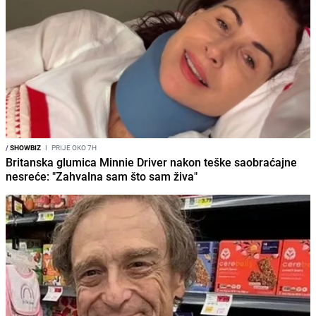
/
SHOWBIZ
I
PRIJE OKO 7H
Britanska glumica Minnie Driver nakon teške saobraćajne
nesreće: "Zahvalna sam što sam živa"