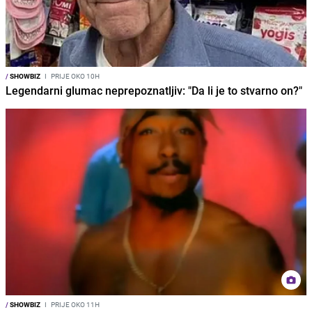
/
SHOWBIZ
I
PRIJE OKO 10H
Legendarni glumac neprepoznatljiv: "Da li je to stvarno on?"
/
SHOWBIZ
I
PRIJE OKO 11H