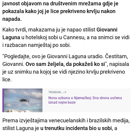
javnost objavom na društvenim mrežama gdje je
pokazala kako joj je lice prekriveno krvlju nakon
napada.
Kako tvrdi, makazama ju je napao stilist
Giovanni
Laguna
u hotelskoj sobi u Cannesu, a na snimci se vidi
i razbacan namještaj po sobi.
"Pogledajte, ovo je Giovanni Laguna uradio. Čestitam,
Giovanni.
Ovo sam željela, da pokažeš ko si
", napisala
je uz snimku na kojoj se vidi njezino krvlju prekriveno
lice.
TRENDING
Nova uzbuna u Njemačkoj: Dva drona uočena
iznad vojne baze
Prema izvještajima venecuelanskih i brazilskih medija,
stilist Laguna je
u trenutku incidenta bio u sobi
, a