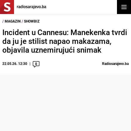
Otvor
/
MAGAZIN
/
SHOWBIZ
Incident u Cannesu: Manekenka tvrdi
da ju je stilist napao makazama,
objavila uznemirujući snimak
22.05.26. 12:30
Radiosarajevo.ba
0