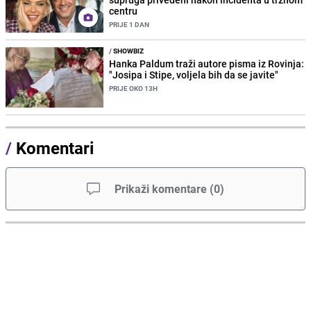
centru
PRIJE 1 DAN
/
SHOWBIZ
Hanka Paldum traži autore pisma iz Rovinja:
"Josipa i Stipe, voljela bih da se javite"
PRIJE OKO 13H
/
Komentari
Prikaži komentare
(
0
)