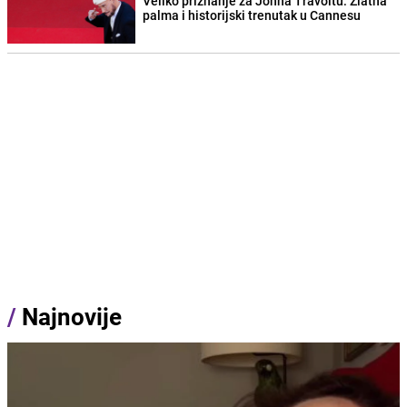
Veliko priznanje za Johna Travoltu: Zlatna
palma i historijski trenutak u Cannesu
/
Najnovije