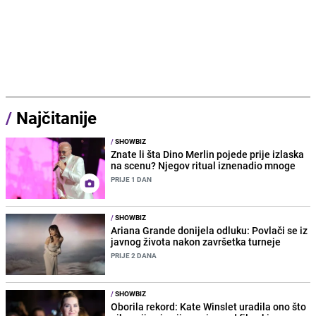
/
Najčitanije
/
SHOWBIZ
Znate li šta Dino Merlin pojede prije izlaska
na scenu? Njegov ritual iznenadio mnoge
PRIJE 1 DAN
/
SHOWBIZ
Ariana Grande donijela odluku: Povlači se iz
javnog života nakon završetka turneje
PRIJE 2 DANA
/
SHOWBIZ
Oborila rekord: Kate Winslet uradila ono što