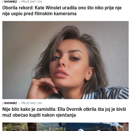
/
SHOWBIZ
I
PRIJE OKO 12H
Oborila rekord: Kate Winslet uradila ono što niko prije nje
nije uspio pred filmskim kamerama
/
SHOWBIZ
I
PRIJE OKO 13H
Nije bilo kako je zamislila: Ella Dvornik otkrila šta joj je bivši
muž obećao kupiti nakon vjenčanja