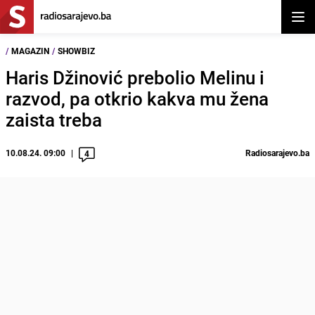
Otvor
/
MAGAZIN
/
SHOWBIZ
Haris Džinović prebolio Melinu i
razvod, pa otkrio kakva mu žena
zaista treba
10.08.24. 09:00
Radiosarajevo.ba
4