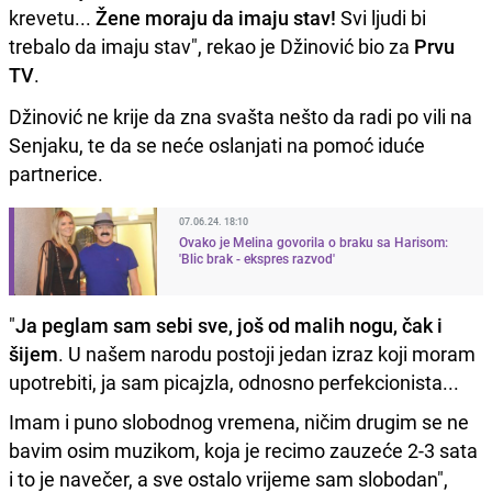
krevetu...
Žene moraju da imaju stav!
Svi ljudi bi
trebalo da imaju stav", rekao je Džinović bio za
Prvu
TV
.
Džinović ne krije da zna svašta nešto da radi po vili na
Senjaku, te da se neće oslanjati na pomoć iduće
partnerice.
07.06.24. 18:10
Ovako je Melina govorila o braku sa Harisom:
'Blic brak - ekspres razvod'
"
Ja peglam sam sebi sve, još od malih nogu, čak i
šijem
. U našem narodu postoji jedan izraz koji moram
upotrebiti, ja sam picajzla, odnosno perfekcionista...
Imam i puno slobodnog vremena, ničim drugim se ne
bavim osim muzikom, koja je recimo zauzeće 2-3 sata
i to je navečer, a sve ostalo vrijeme sam slobodan",