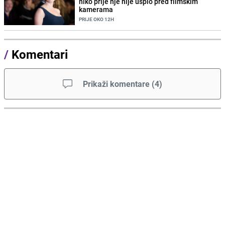
niko prije nje nije uspio pred filmskim
kamerama
PRIJE OKO 12H
/
Komentari
Prikaži komentare
(
4
)