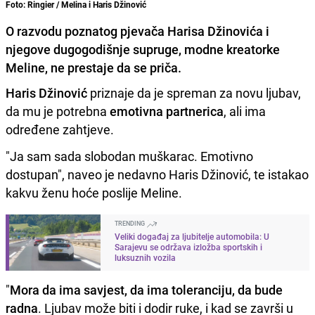
Foto: Ringier / Melina i Haris Džinović
O razvodu poznatog pjevača Harisa Džinovića i
njegove dugogodišnje supruge, modne kreatorke
Meline, ne prestaje da se priča.
Haris Džinović
priznaje da je spreman za novu ljubav,
da mu je potrebna
emotivna partnerica
, ali ima
određene zahtjeve.
"Ja sam sada slobodan muškarac. Emotivno
dostupan", naveo je nedavno Haris Džinović, te istakao
kakvu ženu hoće poslije Meline.
TRENDING
Veliki događaj za ljubitelje automobila: U
Sarajevu se održava izložba sportskih i
luksuznih vozila
"
Mora da ima savjest, da ima toleranciju, da bude
radna
. Ljubav može biti i dodir ruke, i kad se završi u