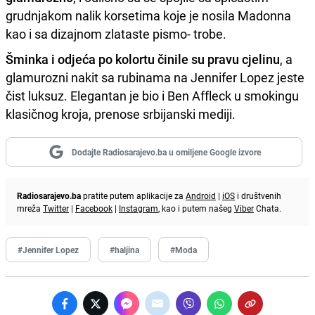
grudnjakom nalik korsetima koje je nosila Madonna
kao i sa dizajnom zlataste pismo- trobe.
Šminka i odjeća po kolortu činile su pravu cjelinu
, a
glamurozni nakit sa rubinama na Jennifer Lopez jeste
čist luksuz. Elegantan je bio i Ben Affleck u smokingu
klasičnog kroja, prenose srbijanski mediji.
Dodajte Radiosarajevo.ba u omiljene Google izvore
Radiosarajevo.ba
pratite putem aplikacije za
Android
|
iOS
i društvenih
mreža
Twitter
|
Facebook
|
Instagram
, kao i putem našeg
Viber
Chata.
#Jennifer Lopez
#haljina
#Moda