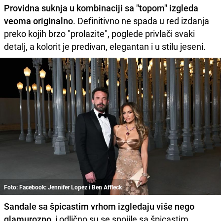
Providna suknja u kombinaciji sa "topom" izgleda
veoma originalno
. Definitivno ne spada u red izdanja
preko kojih brzo "prolazite", poglede privlači svaki
detalj, a kolorit je predivan, elegantan i u stilu jeseni.
Foto: Facebook: Jennifer Lopez i Ben Affleck
Sandale sa špicastim vrhom izgledaju više nego
glamurozno
, i odlično su se spojile sa špicastim