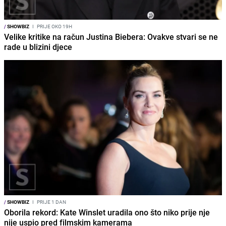
/
SHOWBIZ
I
PRIJE OKO 19H
Velike kritike na račun Justina Biebera: Ovakve stvari se ne
rade u blizini djece
/
SHOWBIZ
I
PRIJE 1 DAN
Oborila rekord: Kate Winslet uradila ono što niko prije nje
nije uspio pred filmskim kamerama