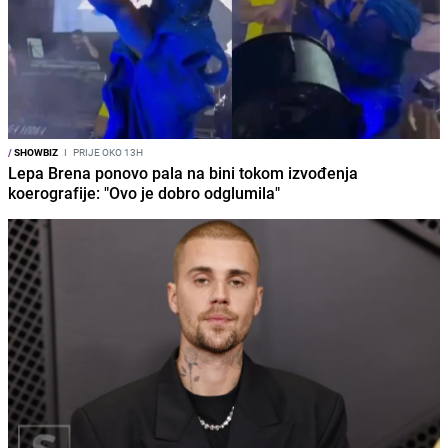
/
SHOWBIZ
I
PRIJE OKO 13H
Lepa Brena ponovo pala na bini tokom izvođenja
koerografije: "Ovo je dobro odglumila"