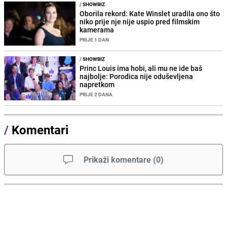
/
SHOWBIZ
Oborila rekord: Kate Winslet uradila ono što
niko prije nje nije uspio pred filmskim
kamerama
PRIJE 1 DAN
/
SHOWBIZ
Princ Louis ima hobi, ali mu ne ide baš
najbolje: Porodica nije oduševljena
napretkom
PRIJE 2 DANA
/
Komentari
Prikaži komentare
(
0
)