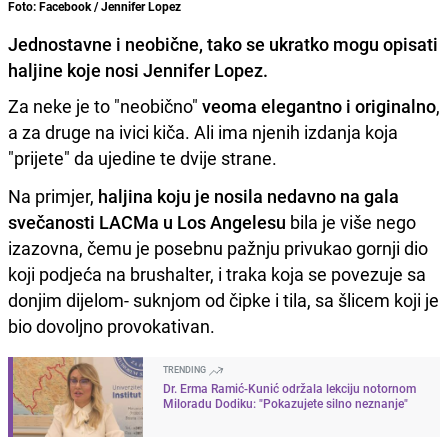
Foto: Facebook / Jennifer Lopez
Jednostavne i neobične, tako se ukratko mogu opisati
haljine koje nosi Jennifer Lopez.
Za neke je to "neobično"
veoma elegantno i originalno
,
a za druge na ivici kiča. Ali ima njenih izdanja koja
"prijete" da ujedine te dvije strane.
Na primjer,
haljina koju je nosila nedavno na gala
svečanosti LACMa u Los Angelesu
bila je više nego
izazovna, čemu je posebnu pažnju privukao gornji dio
koji podjeća na brushalter, i traka koja se povezuje sa
donjim dijelom- suknjom od čipke i tila, sa šlicem koji je
bio dovoljno provokativan.
TRENDING
Dr. Erma Ramić-Kunić održala lekciju notornom
Miloradu Dodiku: "Pokazujete silno neznanje"