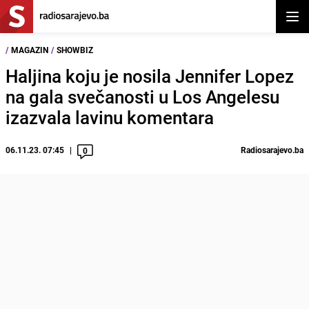
Otvor
/
MAGAZIN
/
SHOWBIZ
Haljina koju je nosila Jennifer Lopez
na gala svečanosti u Los Angelesu
izazvala lavinu komentara
06.11.23. 07:45
Radiosarajevo.ba
0